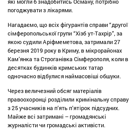
які могли б знадобитись Осману, потрібно
погоджувати з лікарями.
Нагадаємо, що всіх фігурантів справи “другої
сімферопольської групи “Хізб ут-Тахрір”, за
якою судили Аріфмеметова, затримали 27
березня 2019 року в Криму, в мікрорайонах
Кам’янка та Строганівка Сімферополя, коли в
десятках будинків кримських татар
одночасно відбулися наймасовіші обшуки.
Через величезний обсяг матеріалів
правоохоронці розділили кримінальну справу
з 25 учасників на п’ять п’ятірок підсудних.
Майже всі затримані – громадянські
журналісти чи громадські активісти.