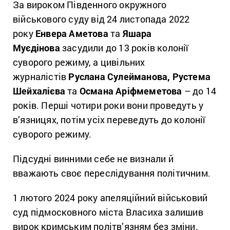
За вироком Південного окружного
військового суду від 24 листопада 2022
року
Енвера Аметова
та
Яшара
Муєдінова
засудили до 13 років колонії
суворого режиму, а цивільних
журналістів
Руслана Сулейманова, Рустема
Шейхалієва
та
Османа Аріфмеметова
– до 14
років. Перші чотири роки вони проведуть у
в’язницях, потім усіх переведуть до колонії
суворого режиму.
Підсудні винними себе не визнали й
вважають своє переслідування політичним.
1 лютого 2024 року апеляційний військовий
суд підмосковного міста Власиха залишив
вирок кримським політв’язням без зміни.