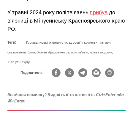
У травні 2024 року політв’язень
прибув
до
в’язниці в Мінусинську Красноярського краю
РФ.
Теги:
Громадянські журналісти,
здоров’я,
кримські татари,
окупований Крим,
Осман Аріфмеметов,
політв’язні,
права людини,
Хізб ут-Тахрір
Поділитися:
Знайшли помилку? Виділіть її та натисніть
Ctrl+Enter або
⌘+Enter.