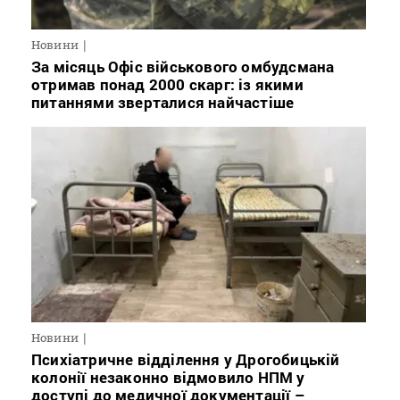
Новини
За місяць Офіс військового омбудсмана
отримав понад 2000 скарг: із якими
питаннями зверталися найчастіше
Новини
Психіатричне відділення у Дрогобицькій
колонії незаконно відмовило НПМ у
доступі до медичної документації –