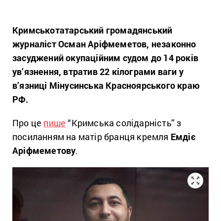
Кримськотатарський громадянський
журналіст Осман Аріфмеметов, незаконно
засуджений окупаційним судом до 14 років
ув’язнення, втратив 22 кілограми ваги у
в’язниці Мінусинська Красноярського краю
РФ.
Про це
пише
“Кримська солідарність” з
посиланням на матір бранця кремля
Емдіє
Аріфмеметову
.