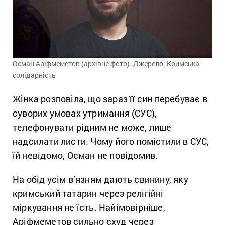
Осман Аріфмеметов (архівне фото). Джерело: Кримська
солідарність
Жінка розповіла, що зараз її син перебуває в
суворих умовах утримання (СУС),
телефонувати рідним не може, лише
надсилати листи. Чому його помістили в СУС,
їй невідомо, Осман не повідомив.
На обід усім в’язням дають свинину, яку
кримський татарин через релігійні
міркування не їсть. Найімовірніше,
Аріфмеметов сильно схуд через