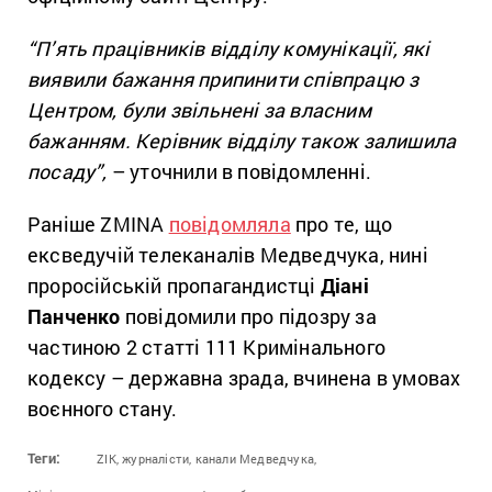
“П’ять працівників відділу комунікації, які
виявили бажання припинити співпрацю з
Центром, були звільнені за власним
бажанням. Керівник відділу також залишила
посаду”,
– уточнили в повідомленні.
Раніше ZMINA
повідомляла
про те, що
ексведучій телеканалів Медведчука, нині
проросійській пропагандистці
Діані
Панченко
повідомили про підозру за
частиною 2 статті 111 Кримінального
кодексу – державна зрада, вчинена в умовах
воєнного стану.
Теги:
ZIK,
журналісти,
канали Медведчука,