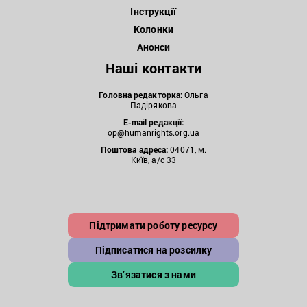
Інструкції
Колонки
Анонси
Наші контакти
Головна редакторка:
Ольга
Падірякова
E-mail редакції:
op@humanrights.org.ua
Поштова
адреса:
04071, м.
Київ, а/с 33
Підтримати роботу ресурсу
Підписатися на розсилку
Зв’язатися з нами