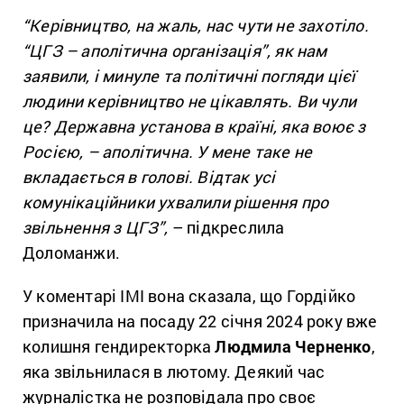
“Керівництво, на жаль, нас чути не захотіло.
“ЦГЗ – аполітична організація”, як нам
заявили, і минуле та політичні погляди цієї
людини керівництво не цікавлять. Ви чули
це? Державна установа в країні, яка воює з
Росією, – аполітична. У мене таке не
вкладається в голові. Відтак усі
комунікаційники ухвалили рішення про
звільнення з ЦГЗ”,
– підкреслила
Доломанжи.
У коментарі ІМІ вона сказала, що Гордійко
призначила на посаду 22 січня 2024 року вже
колишня гендиректорка
Людмила Черненко
,
яка звільнилася в лютому. Деякий час
журналістка не розповідала про своє