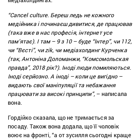
медіахолдингах:
“Cancel culture. Береш ледь не кожного
медійника і починаєш дивитися, де працював
(така вже в нас професія, інтернет усе
пам’ятає). І там – 9 з 10 – буде “Інтер”, чи 112,
чи “Вєсті”, чи zik, чи медіахолдинг Курченка
(так, Антоніна Доломанжи, “Комсомольская
правда”, 2018 рік?). Іноді люди помиляються.
Іноді серйозно. А іноді – коли це вигідно –
видають свої маніпуляції та небажання
працювати за високі принципи”,
– написала
вона
.
Гордійко сказала, що не тримається за
посаду. Також вона додала, що її чоловік
воює на фронті, “а от зусилля сьогодні краще