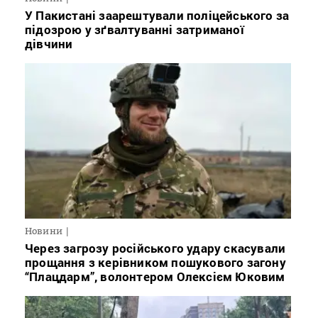
У Пакистані заарештували поліцейського за
підозрою у зґвалтуванні затриманої
дівчини
Новини
Через загрозу російського удару скасували
прощання з керівником пошукового загону
“Плацдарм”, волонтером Олексієм Юковим