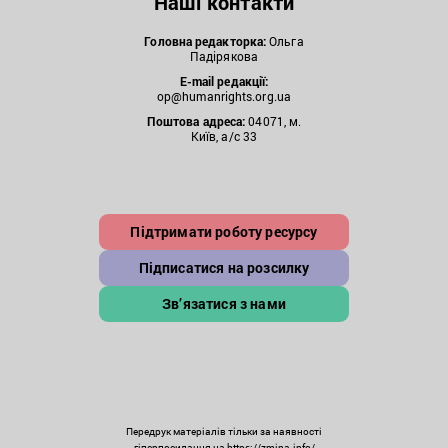
Наші контакти
Головна редакторка:
Ольга
Падірякова
E-mail редакції:
op@humanrights.org.ua
Поштова
адреса:
04071, м.
Київ, а/с 33
Підтримати роботу ресурсу
Підписатися на розсилку
Зв’язатися з нами
Передрук матеріалів тільки за наявності
гіперпосилання на https://zmina.info/