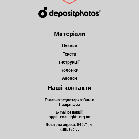
Матеріали
Новини
Тексти
Інструкції
Колонки
Анонси
Наші контакти
Головна редакторка:
Ольга
Падірякова
E-mail редакції:
op@humanrights.org.ua
Поштова
адреса:
04071, м.
Київ, а/с 33