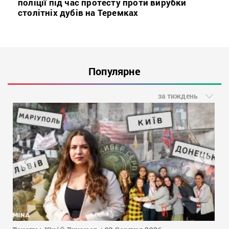
поліції під час протесту проти вирубки
столітніх дубів на Теремках
Популярне
за тиждень