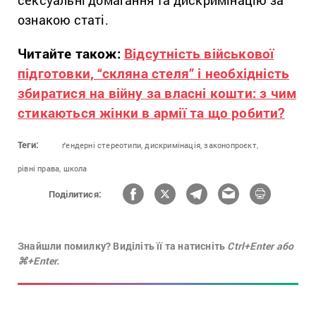
сексуальні домагання та дискримінацію за
ознакою статі.
Читайте також:
Відсутність військової
підготовки, “скляна стеля” і необхідність
збиратися на війну за власні кошти: з чим
стикаються жінки в армії та що робити?
Теги:
ґендерні стереотипи,
дискримінація,
законопроєкт,
рівні права,
школа
Поділитися:
Знайшли помилку? Виділіть її та натисніть
Ctrl+Enter або
⌘+Enter.