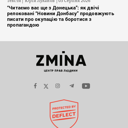
Тексти
Юрій Луканов
03 Серпня 2026
“Читаємо вас ще з Донецька”: як двічі
релоковані “Новини Донбасу” продовжують
писати про окупацію та боротися з
пропагандою