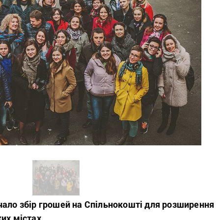
чало збір грошей на Спільнокошті для розширення
их містах.