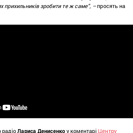
 прихильників зробити те ж саме”, –
просять на
 радіо
Лариса Денисенко
у коментарі
Центру