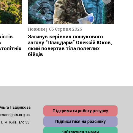
Новини
05 Серпня 2026
Нови
істів
Загинув керівник пошукового
През
с
загону “Плацдарм” Олексій Юков,
рефо
столітніх
який повертав тіла полеглих
який
бійців
заст
льга Падірякова
Підтримати роботу ресурсу
anrights.org.ua
Підписатися на розсилку
, м. Київ, а/с 33
Зв’язатися з нами