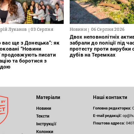
рій Луканов
03 Серпня
Новини
06 Серпня 2026
Двох неповнолітніх актив
 вас ще з Донецька”: як
забрали до поліції під ча
локовані “Новини
протесту проти вирубки 
” продовжують писати
дубів на Теремках
ацію та боротися з
ндою
Матеріали
Наші контакти
Новини
Головна редакторка:
О
E-mail редакції:
op@hum
Тексти
Поштова
адреса:
04071
Інструкції
Колонки