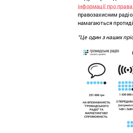
інформації про прав
правозахисним радіо,
намагаються протиді
“Це один з наших пріо