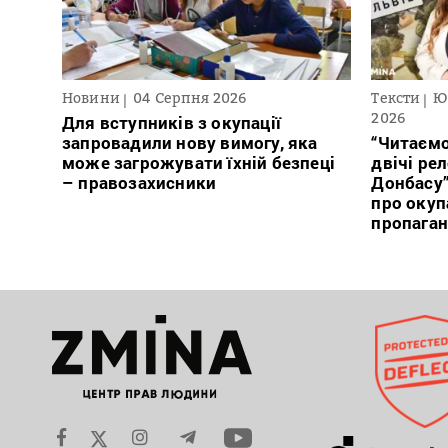
Новини
04 Серпня 2026
Тексти
Ю
2026
Для вступників з окупації
запровадили нову вимогу, яка
“Читаємо
може загрожувати їхній безпеці
двічі ре
– правозахисники
Донбасу
про окуп
пропага