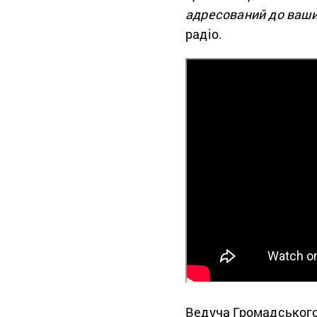
адресований до ваших
радіо.
Ведуча Громадського