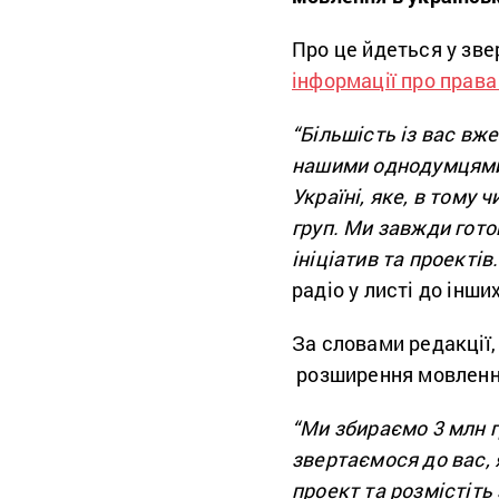
Про це йдеться у зве
інформації про прав
“Більшість із вас вже
нашими однодумцями 
Україні, яке, в тому
груп. Ми завжди гото
ініціатив та проектів
радіо у листі до інших
За словами редакції,
розширення мовлення
“Ми збираємо 3 млн г
звертаємося до вас, 
проект та розмістіть