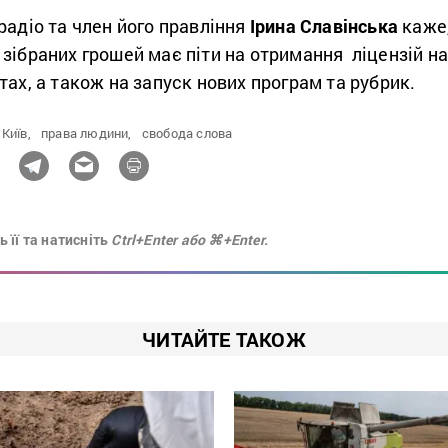
радіо та член його правління
Ірина Славінська
каже
зібраних грошей має піти на отримання ліцензій н
тах, а також на запуск нових програм та рубрик.
Київ,
права людини,
свобода слова
 її та натисніть
Ctrl+Enter або ⌘+Enter.
ЧИТАЙТЕ ТАКОЖ