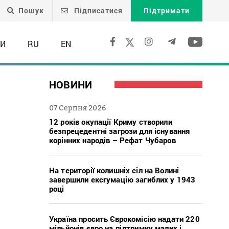
Пошук
Підписатися
Підтримати
ТИ
RU
EN
НОВИНИ
07 Серпня 2026
12 років окупації Криму створили
безпрецедентні загрози для існування
корінних народів – Рефат Чубаров
На території колишніх сіл на Волині
завершили ексгумацію загиблих у 1943
році
Україна просить Єврокомісію надати 220
мільйонів євро на підтримку малих і