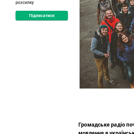
розсилку
Підписатися
Громадське радіо по
мовлення в українськ