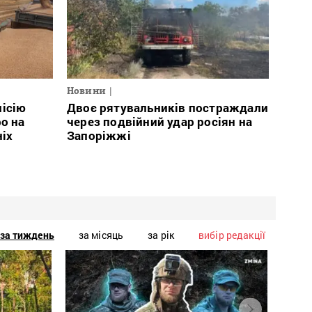
Новини
місію
Двоє рятувальників постраждали
о на
через подвійний удар росіян на
ніх
Запоріжжі
за тиждень
за місяць
за рік
вибір редакції