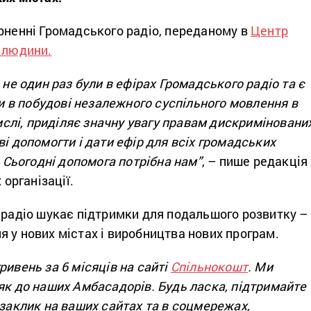
рненні Громадського радіо, переданому в
Центр
а людини.
 не один раз були в ефірах Громадського радіо та є
в побудові незалежного суспільного мовлення в
 числі, приділяє значну увагу правам дискриміновани
ві допомогти і дати ефір для всіх громадських
. Сьогодні допомога потрібна нам”
, – пише редакція
 організації.
 радіо шукає підтримки для подальшого розвитку –
 у нових містах і виробництва нових програм.
ривень за 6 місяців на сайті
Спільнокошт
. Ми
як до наших Амбасадорів. Будь ласка, підтримайте
 заклик на ваших сайтах та в соцмережах,