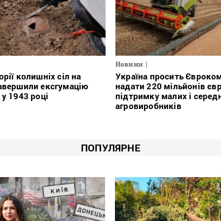
Новини
орії колишніх сіл на
Україна просить Євроко
авершили ексгумацію
надати 220 мільйонів євр
 у 1943 році
підтримку малих і серед
агровиробників
ПОПУЛЯРНЕ