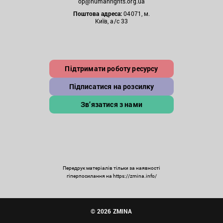
op@humanrights.org.ua
Поштова
адреса:
04071, м.
Київ, а/с 33
Підтримати роботу ресурсу
Підписатися на розсилку
Зв’язатися з нами
Передрук матеріалів тільки за наявності
гіперпосилання на https://zmina.info/
© 2026 ZMINA