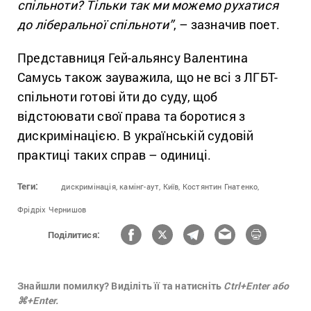
спільноти? Тільки так ми можемо рухатися
до ліберальної спільноти”
, – зазначив поет.
Представниця Гей-альянсу Валентина
Самусь також зауважила, що не всі з ЛГБТ-
спільноти готові йти до суду, щоб
відстоювати свої права та боротися з
дискримінацією. В українській судовій
практиці таких справ – одиниці.
Теги:
дискримінація,
камінг-аут,
Київ,
Костянтин Гнатенко,
Фрідріх Чернишов
Поділитися:
Знайшли помилку? Виділіть її та натисніть
Ctrl+Enter або
⌘+Enter.