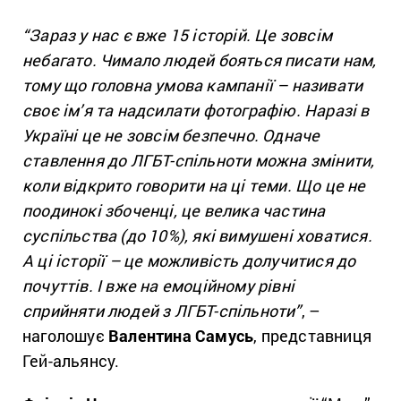
“Зараз у нас є вже 15 історій. Це зовсім
небагато. Чимало людей бояться писати нам,
тому що головна умова кампанії – називати
своє ім’я та надсилати фотографію. Наразі в
Україні це не зовсім безпечно. Одначе
ставлення до ЛГБТ-спільноти можна змінити,
коли відкрито говорити на ці теми. Що це не
поодинокі збоченці, це велика частина
суспільства (до 10%), які вимушені ховатися.
А ці історії – це можливість долучитися до
почуттів. І вже на емоційному рівні
сприйняти людей з ЛГБТ-спільноти”
, –
наголошує
Валентина Самусь
, представниця
Гей-альянсу.