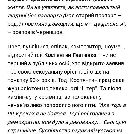
життя. Ви не уявляєте, як жити повнолітній
людині без паспорта (
має старий паспорт –
ред.
) і постійно доводити, що я – це дійсно я”,
– розповів Чернишов.
Поет, публіцист, співак, композитор, шоумен,
відкритий гей
Костянтин Гнатенко
– чи не
перший з публічних осіб, хто відкрито заявив
про свою сексуальну орієнтацію ще на
початку 90-х років. Тоді Костянтин працював
журналістом на телеканалі “Інтер”. Та після
камінг-ауту керівництво телеканалу
ненав’язливо попросило його піти.
“Але тоді в
90-х роках я не боявся. Тоді всі гралися в
демократію, все було в диковинку… Сьогодні
страшніше. Суспільство радикалізується на