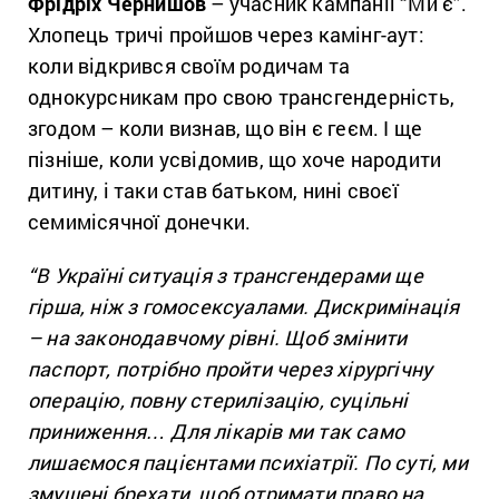
Фрідріх Чернишов
– учасник кампанії “Ми є”.
Хлопець тричі пройшов через камінг-аут:
коли відкрився своїм родичам та
однокурсникам про свою трансгендерність,
згодом – коли визнав, що він є геєм. І ще
пізніше, коли усвідомив, що хоче народити
дитину, і таки став батьком, нині своєї
семимісячної донечки.
“В Україні ситуація з трансгендерами ще
гірша, ніж з гомосексуалами. Дискримінація
– на законодавчому рівні. Щоб змінити
паспорт, потрібно пройти через хірургічну
операцію, повну стерилізацію, суцільні
приниження… Для лікарів ми так само
лишаємося пацієнтами психіатрії. По суті, ми
змушені брехати, щоб отримати право на