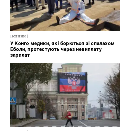
Новини
У Конго медики, які борються зі спалахом
Еболи, протестують через невиплату
зарплат