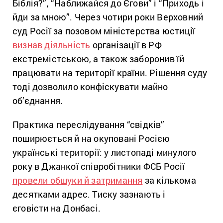
Біблія?”, “Наближайся до Єгови” і “Приходь і
йди за мною”. Через чотири роки Верховний
суд Росії за позовом міністерства юстиції
визнав діяльність
організації в РФ
екстремістською, а також заборонив їй
працювати на території країни. Рішення суду
тоді дозволило конфіскувати майно
об’єднання.
Практика переслідування “свідків”
поширюється й на окуповані Росією
українські території: у листопаді минулого
року в Джанкої співробітники ФСБ Росії
провели обшуки й затримання
за кількома
десятками адрес. Тиску зазнають і
єговісти на Донбасі.