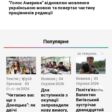
“Голос Америки” відновлює мовлення
українською мовою та повертає частину
працівників редакції
Популярне
за тиждень
Новини
03
Тексти
Юрій
Новини
04
Серпня 2026
Луканов
03
Серпня 2026
Серпня 2026
Політв’язень
Для
Валентин
“Читаємо вас
вступників з
Вигівський
ще з
окупації
зустрічає
Донецька”: як
запровадили
дванадцятий
двічі
нову вимогу,