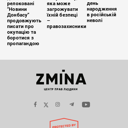
день
релоковані
яка може
народження
“Новини
загрожувати
в російській
Донбасу”
їхній безпеці
неволі
продовжують
–
писати про
правозахисники
окупацію та
боротися з
пропагандою