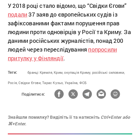
У 2018 році стало відомо, що “Свідки Єгови”
подали
37 заяв до європейських судів із
зафіксованими фактами порушення прав
людини проти одновірців у Росії та Криму. За
даними російських журналістів, понад 200
людей через переслідування
попросили
притулку у Фінляндії
.
Теги:
бранці Кремля,
Крим,
окупація Криму,
російські силовики,
Росія,
Свідки Єгови,
Тарас Кузьо,
Україна,
ФСБ
Поділитися:
Знайшли помилку? Виділіть її та натисніть
Ctrl+Enter або
⌘+Enter.