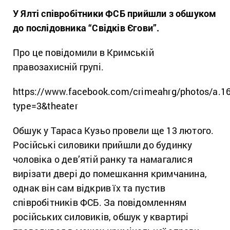
У Ялті співробітники ФСБ прийшли з обшуком
до послідовника “Свідків Єгови”.
Про це повідомили в Кримській
правозахисній групі.
https://www.facebook.com/crimeahrg/photos/a.
type=3&theater
Обшук у Тараса Кузьо провели ще 13 лютого.
Російські силовики прийшли до будинку
чоловіка о дев’ятій ранку та намагалися
вирізати двері до помешкання кримчанина,
однак він сам відкрив їх та пустив
співробітників ФСБ. За повідомленням
російських силовиків, обшук у квартирі