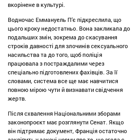
вкорінене в культурі.
Водночас Еммануель П’є підкреслила, що
цього кроку недостатньо. Вона закликала до
подальших змін, зокрема до скасування
строків давності для злочинів сексуального
насильства та до того, щоб поліція
працювала з постраждалими через
спеціально підготовлених фахівців. За її
словами, система все ще має навчитися
повною мірою чути й визнавати свідчення
жертв.
Після схвалення Національними зборами
законопроєкт має розглянути Сенат. Якщо
він підтримає документ, Франція остаточно
закріпить у законі норму про те, що згода є