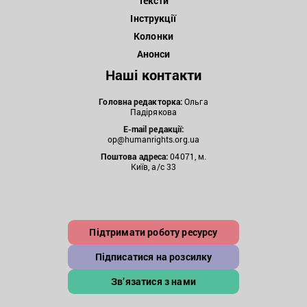
Тексти
Інструкції
Колонки
Анонси
Наші контакти
Головна редакторка:
Ольга
Падірякова
E-mail редакції:
op@humanrights.org.ua
Поштова
адреса:
04071, м.
Київ, а/с 33
Підтримати роботу ресурсу
Підписатися на розсилку
Зв’язатися з нами