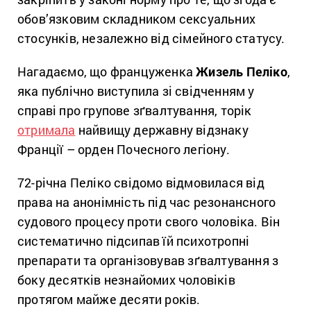
обов’язковим складником сексуальних
стосунків, незалежно від сімейного статусу.
Нагадаємо, що француженка
Жизель Пеліко
,
яка публічно виступила зі свідченням у
справі про групове зґвалтування, торік
отримала
найвищу державну відзнаку
Франції – орден Почесного легіону.
72-річна Пеліко свідомо відмовилася від
права на анонімність під час резонансного
судового процесу проти свого чоловіка. Він
систематично підсипав їй психотропні
препарати та організовував зґвалтування з
боку десятків незнайомих чоловіків
протягом майже десяти років.