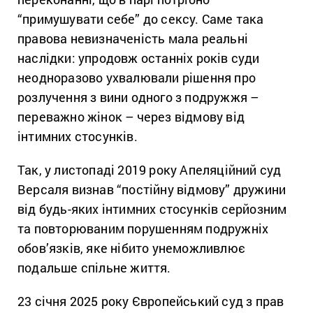
“примушувати себе” до сексу. Саме така
правова невизначеність мала реальні
наслідки: упродовж останніх років суди
неодноразово ухвалювали рішення про
розлучення з вини одного з подружжя –
переважно жінок – через відмову від
інтимних стосунків.
Так, у листопаді 2019 року Апеляційний суд
Версаля визнав “постійну відмову” дружини
від будь-яких інтимних стосунків серйозним
та повторюваним порушенням подружніх
обов’язків, яке нібито унеможливлює
подальше спільне життя.
23 січня 2025 року Європейський суд з прав