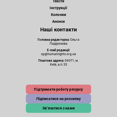
Тексти
Інструкції
Колонки
Анонси
Наші контакти
Головна редакторка:
Ольга
Падірякова
E-mail редакції:
op@humanrights.org.ua
Поштова
адреса:
04071, м.
Київ, а/с 33
Підтримати роботу ресурсу
Підписатися на розсилку
Зв’язатися з нами