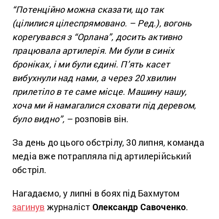
“Потенційно можна сказати, що так
(цілилися цілеспрямовано. – Ред.), вогонь
корегувався з “Орлана”, досить активно
працювала артилерія. Ми були в синіх
броніках, і ми були єдині. П’ять касет
вибухнули над нами, а через 20 хвилин
прилетіло в те саме місце. Машину нашу,
хоча ми й намагалися сховати під деревом,
було видно”,
– розповів він.
За день до цього обстрілу, 30 липня, команда
медіа вже потрапляла під артилерійський
обстріл.
Нагадаємо, у липні в боях під Бахмутом
загинув
журналіст
Олександр Савоченко
.