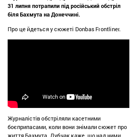
31 липня потрапили під російський обстріл
біля Бахмута на Донеччині.
Про це йдеться у сюжеті Donbas Frontliner.
Журналістів обстріляли касетними
боєприпасами, коли вони знімали сюжет про
життя Бахмута. Дубчак каже, що над ними