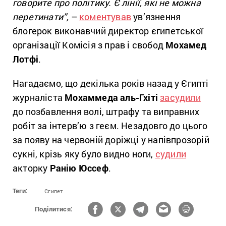
говорите про політику. Є лінії, які не можна
перетинати”,
–
коментував
ув’язнення
блогерок виконавчий директор єгипетської
організації Комісія з прав і свобод
Мохамед
Лотфі
.
Нагадаємо, що декілька років назад у Єгипті
журналіста
Мохаммеда аль-Гхіті
засудили
до позбавлення волі, штрафу та виправних
робіт за інтерв’ю з геєм. Незадовго до цього
за появу на червоній доріжці у напівпрозорій
сукні, крізь яку було видно ноги,
судили
акторку
Ранію Юссеф
.
Теги:
Єгипет
Поділитися: