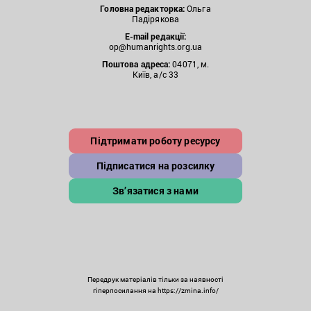
Головна редакторка:
Ольга
Падірякова
E-mail редакції:
op@humanrights.org.ua
Поштова
адреса:
04071, м.
Київ, а/с 33
Підтримати роботу ресурсу
Підписатися на розсилку
Зв’язатися з нами
Передрук матеріалів тільки за наявності
гіперпосилання на https://zmina.info/