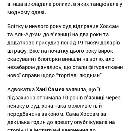
а інша викладала ролики, в яких танцювала у
модному одязі.
Влітку минулого року суд відправив Хоссам
та Аль-Адхам до в’язниці на два роки та
додатково присудив понад 19 тисяч доларів
штрафу. Вже на початку цього року вирок
скасували і блогерки вийшли на волю, але
незабаром дізнались, що стали фігурантками
нової справи щодо “торгівлі людьми”.
Адвокатка
Хані Самех
заявила, що її
підзахисна отримала 10 років в’язниці через
неявку в суд, хоча така можливість й
передбачена законом. Сама Хоссам за
декілька годин до арешту опублікувала на
сторінці в інстаграмі звернення до