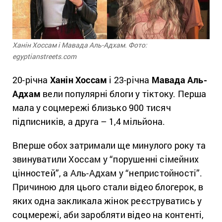
Ханін Хоссам і Мавада Аль-Адхам. Фото:
egyptianstreets.com
20-річна
Ханін Хоссам
і 23-річна
Мавада Аль-
Адхам
вели популярні блоги у тіктоку. Перша
мала у соцмережі близько 900 тисяч
підписників, а друга – 1,4 мільйона.
Вперше обох затримали ще минулого року та
звинуватили Хоссам у “порушенні сімейних
цінностей”, а Аль-Адхам у “непристойності”.
Причиною для цього стали відео блогерок, в
яких одна закликала жінок реєструватись у
соцмережі, аби заробляти відео на контенті,