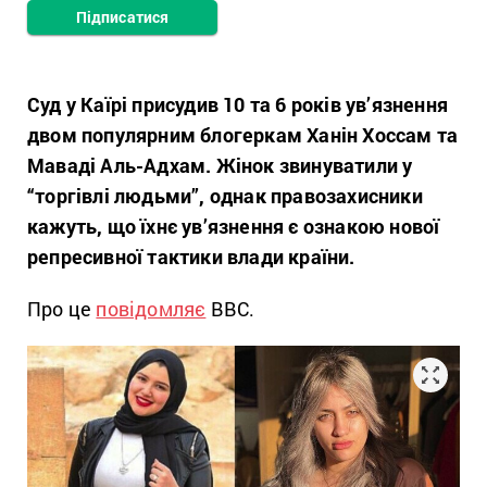
Підписатися
Суд у Каїрі присудив 10 та 6 років ув’язнення
двом популярним блогеркам Ханін Хоссам та
Маваді Аль-Адхам. Жінок звинуватили у
“торгівлі людьми”, однак правозахисники
кажуть, що їхнє ув’язнення є ознакою нової
репресивної тактики влади країни.
Про це
повідомляє
BBC.