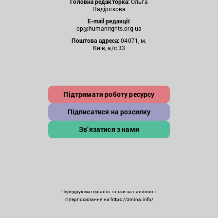
Головна редакторка:
Ольга
Падірякова
E-mail редакції:
op@humanrights.org.ua
Поштова
адреса:
04071, м.
Київ, а/с 33
Підтримати роботу ресурсу
Підписатися на розсилку
Зв’язатися з нами
Передрук матеріалів тільки за наявності
гіперпосилання на https://zmina.info/