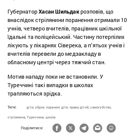
Губернатор
Хасан Шильдак
розповів, що
внаслідок стрілянини поранення отримали 10
учнів, четверо вчителів, працівник шкільної
їдальні та поліцейський. Частину потерпілих
лікують у лікарнях Сіверека, а п’ятьох учнів і
вчителів перевели до медзакладу в
обласному центрі через тяжчий стан.
Мотив нападу поки не встановили. У
Туреччині такі випадки в школах
трапляються зрідка.
Теги:
діти,
зброя,
поранені діти,
права дітей,
самогубство,
стрілянина,
Туреччина,
школа
Поділитися: