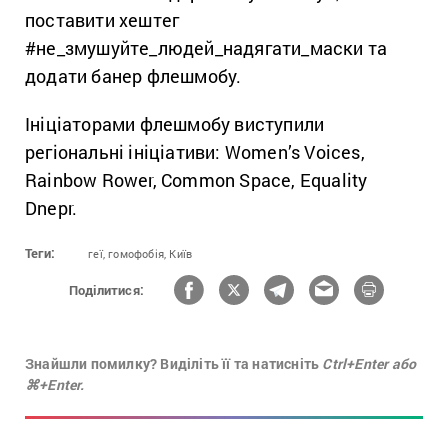
поставити хештег
#не_змушуйте_людей_надягати_маски та
додати банер флешмобу.
Ініціаторами флешмобу виступили
регіональні ініціативи: Women’s Voices,
Rainbow Rower, Common Space, Equality
Dnepr.
Теги:
геї,
гомофобія,
Київ
Поділитися:
Знайшли помилку? Виділіть її та натисніть
Ctrl+Enter або
⌘+Enter.