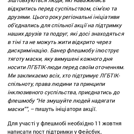
зіштовхуються люди, які наважились
відкритись перед суспільством, сім’єю та
друзями. Цього року регіональні ініціативи
об’єднались для спільної акції на підтримку
наших друзів та подруг, які досі знаходяться
в тіні та не можуть жити відкрито через
дискримінацію. Банер флешмобу ілюструє
тяготу маски, яку вимушені кожного дня
носити ЛГБТІК-люди перед своїм оточенням.
Ми закликаємо всіх, хто підтримує ЛГБТІК-
спільноту, права людини та принципи
інклюзивного суспільства, приєднатись до
флешмобу “Не змушуйте людей надягати
маски””,
– пишуть ініціатори акції.
Для участі у флешмобі необхідно 11 жовтня
написати пост підтримки у Фейсбук,