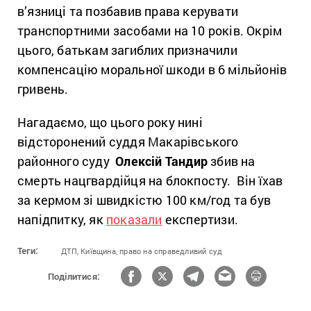
в’язниці та позбавив права керувати
транспортними засобами на 10 років. Окрім
цього, батькам загиблих призначили
компенсацію моральної шкоди в 6 мільйонів
гривень.
Нагадаємо, що цього року нині
відсторонений суддя Макарівського
районного суду
Олексій Тандир
збив на
смерть нацгвардійця на блокпосту. Він їхав
за кермом зі швидкістю 100 км/год та був
напідпитку, як
показали
експертизи.
Теги:
ДТП,
Київщина,
право на справедливий суд
Поділитися: