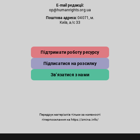
E-mail редакції:
op@humanrights.org.ua
Поштова
адреса:
04071, м.
Київ, а/с 33
Підтримати роботу ресурсу
Підписатися на розсилку
Зв’язатися з нами
Передрук матеріалів тільки за наявності
гіперпосилання на https://zmina.info/