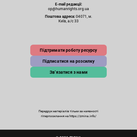
E-mail редакції:
op@humanrights.org.ua
Поштова
адреса:
04071, м.
Київ, а/с 33
Підтримати роботу ресурсу
Підписатися на розсилку
Зв’язатися з нами
Передрук матеріалів тільки за наявності
гіперпосилання на https://zmina.info/