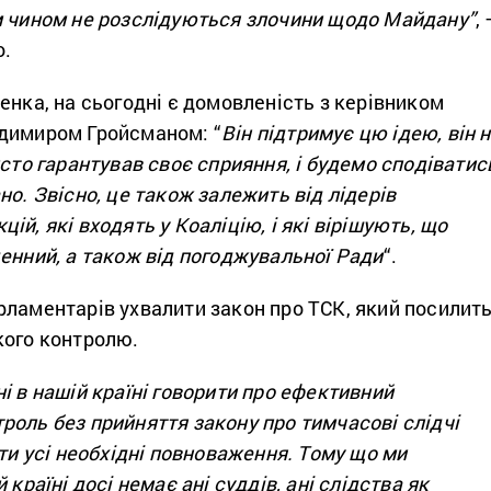
м чином не розслідуються злочини щодо Майдану”
, 
о.
енка, на сьогодні є домовленість з керівником
димиром Гройсманом: “
Він підтримує цю ідею, він 
исто гарантував своє сприяння, і будемо сподіватис
но. Звісно, це також залежить від лідерів
ій, які входять у Коаліцію, і які вірішують, що
енний, а також від погоджувальної Ради
“.
рламентарів ухвалити закон про ТСК, який посилит
кого контролю.
і в нашій країні говорити про ефективний
роль без прийняття закону про тимчасові слідчі
ати усі необхідні повноваження. Тому що ми
 країні досі немає ані суддів, ані слідства як