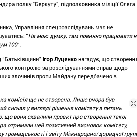
дира полку “Беркуту”, підполковника міліції Олега
ника, Управління спецрозслідувань має не
шуватись: “
На мою думку, там повинно працювати н
мум 100
“.
д “Батьківщини”
Ігор Луценко
нагадує, що створенн
кого контролю за розслідуваннями справ щодо
інших злочинів проти Майдану передбачено в
ака комісія ще не створена. Лише вчора був
й сигнал у вигляді рішення комітету з питань
, що вони схвалили проект про створення такої
чора отримали цей позитивний висновок комітету,
у громадськості і звіту Міжнародної дорадчої груп