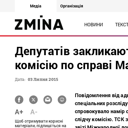
Медіа
Організація
НОВИНИ
ТЕКС
Депутатів закликаю
комісію по справі М
Дата:
03 Липня 2015
Повідомлення від ад
спеціальних розсліду
A+
A-
спровокувало намір 
слідчу комісію. ТСК 
Щоб отримувати корисні
матеріали, підпишіться на
звіті Міжнародної до