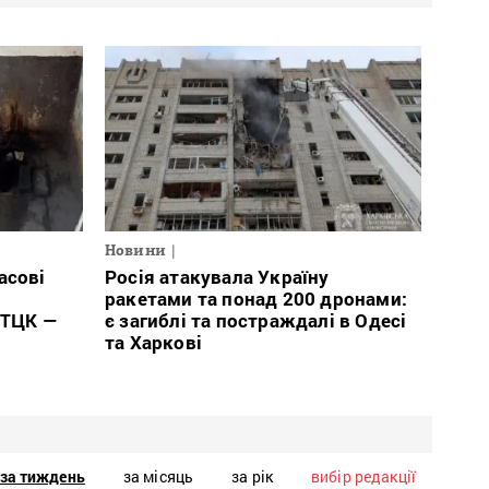
Новини
асові
Росія атакувала Україну
ракетами та понад 200 дронами:
 ТЦК —
є загиблі та постраждалі в Одесі
та Харкові
за тиждень
за місяць
за рік
вибір редакції