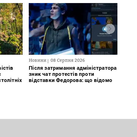
Новини
08 Серпня 2026
Текст
2026
істів
Після затримання адміністратора
с
зник чат протестів проти
В сп
столітніх
відставки Федорова: що відомо
кого 
іноаг
“Кри