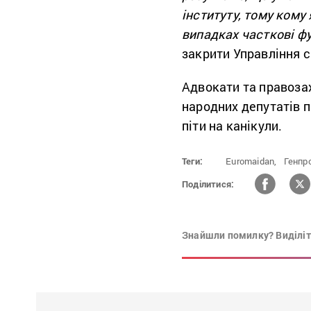
інституту, тому кому
випадках часткові фу
закрити Управління с
Адвокати та правозах
народних депутатів п
піти на канікули.
Теги:
Euromaidan,
Генпр
Поділитися:
Знайшли помилку? Виділіть