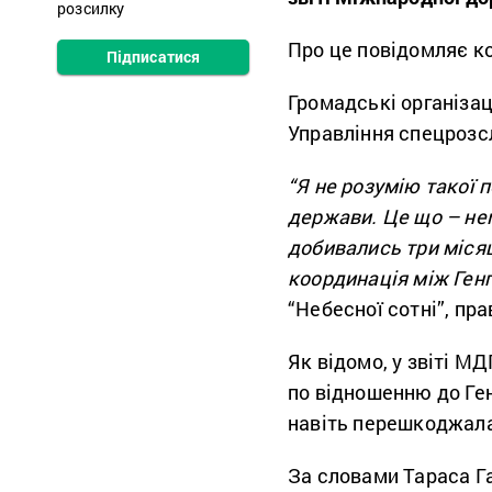
розсилку
Про це повідомляє к
Підписатися
Громадські організац
Управління спецрозс
“Я не розумію такої 
держави. Це що – нем
добивались три місяц
координація між Ген
“Небесної сотні”, пр
Як відомо, у звіті М
по відношенню до Ге
навіть перешкоджала
За словами Тараса Га