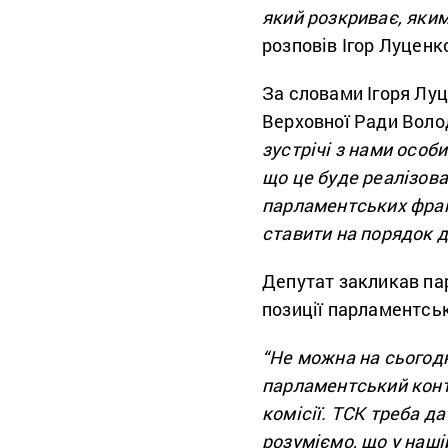
який розкриває, яки
розповів Ігор Луценк
За словами Ігоря Луц
Верховної Ради Воло
зустрічі з нами особ
що це буде реалізова
парламентських фракц
ставити на порядок д
Депутат закликав па
позиції парламентсь
“Не можна на сьогодн
парламентський конт
комісії. ТСК треба д
розуміємо, що у нашій