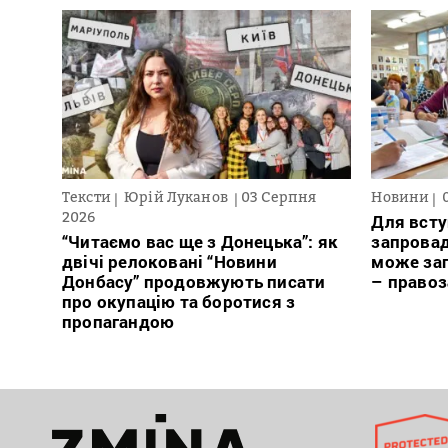
Тексти
Юрій Луканов
03 Серпня
Новини
2026
Для всту
“Читаємо вас ще з Донецька”: як
запровад
двічі релоковані “Новини
може заг
Донбасу” продовжують писати
– право
про окупацію та боротися з
пропагандою