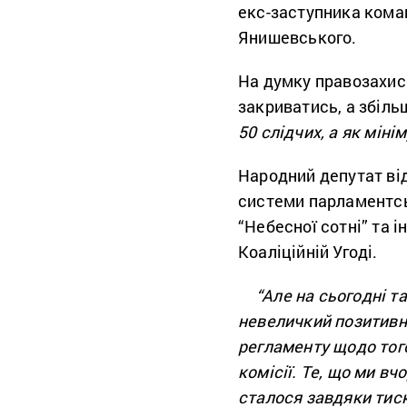
екс-заступника коман
Янишевського.
На думку правозахис
закриватись, а збіль
50 слідчих, а як міні
Народний депутат ві
системи парламентсь
“Небесної сотні” та 
Коаліційній Угоді.
“Але на сьогодні т
невеличкий позитивни
регламенту щодо того
комісії. Те, що ми в
сталося завдяки тиск