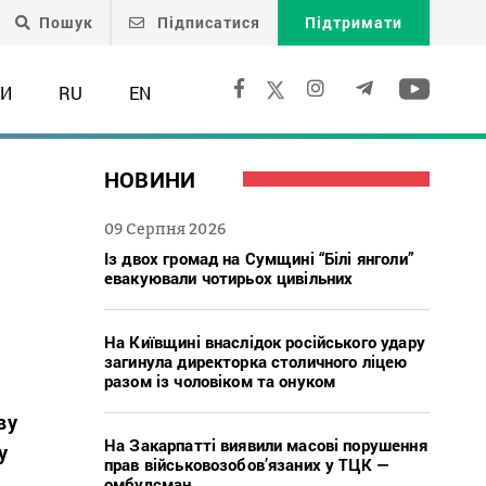
Пошук
Підписатися
Підтримати
ТИ
RU
EN
НОВИНИ
09 Серпня 2026
Із двох громад на Сумщині “Білі янголи”
евакуювали чотирьох цивільних
На Київщині внаслідок російського удару
загинула директорка столичного ліцею
разом із чоловіком та онуком
ву
На Закарпатті виявили масові порушення
у
прав військовозобов’язаних у ТЦК —
омбудсман