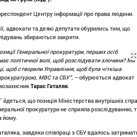
ореспондент Центру інформації про права людини.
ії, адвокати та деякі депутати обурились тим, що
лідувань збираються закрити.
позиції Генеральної прокуратури, перших осіб
ає політичної волі, щоб розслідувати злочини? Ми
і, щоб створили Управління, щоб була чіткіша
прокуратурою, МВС та СБУ”, –
обурюється адвокат
авозахисник
Тарас Гаталяк
.
ДГ йдеться, що позиція Міністерства внутрішніх спр
неральної прокуратури не сприяла розслідуванню, 
 йому.
таляка, завдяки співпраці з СБУ вдалось затримат