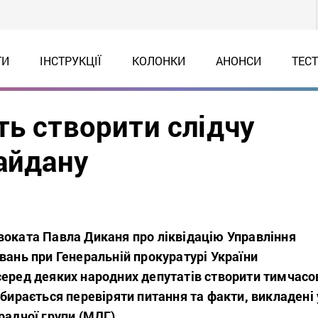
ТИ
ІНСТРУКЦІЇ
КОЛОНКИ
АНОНСИ
ТЕС
ть створити слідчу
айдану
воката Павла Диканя про ліквідацію Управління
вань при Генеральній прокуратурі України
серед деяких народних депутатів створити тимчасо
збирається перевіряти питання та факти, викладені 
радчої групи (МДГ).