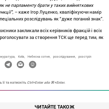
 як не парламенту брати у таких вийняткових
нкції”
, – каже Ігор Луценко, кваліфікуючи намір
пеціальних розслідувань як “дуже поганий знак”.
исники закликали всіх керівників фракцій і всіх
роголосувати за створення ТСК ще перед тим, як
окуратура,
Київ,
Небесна сотня,
розслідування,
розстріл
 її та натисніть
Ctrl+Enter або ⌘+Enter.
ЧИТАЙТЕ ТАКОЖ