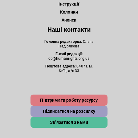
Інструкції
Колонки
Анонси
Наші контакти
Головна редакторка:
Ольга
Падірякова
E-mail редакції:
op@humanrights.org.ua
Поштова
адреса:
04071, м.
Київ, а/с 33
Підтримати роботу ресурсу
Підписатися на розсилку
Зв’язатися з нами