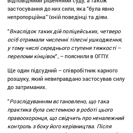
відповідними рішеннями суду, а також
застосування до них сили, яка “була явно
непропорційна” їхній поведінці та діям.
“
Внаслідок таких дій поліцейських, четверо
осіб отримали численні тілесні ушкодження,
у тому числі середнього ступеня тяжкості –
переломи кінцівок
“, – пояснили в ОГПУ.
Ще один підсудний – співробітник карного
розшуку, який невиправдано застосував силу
до затриманих.
“
Розслідуванням встановлено, що така
практика була системною в роботі цього
правоохоронця, що свідчить про неналежний
контроль з боку його керівництва. Після