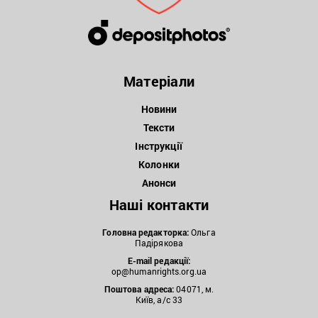
Матеріали
Новини
Тексти
Інструкції
Колонки
Анонси
Наші контакти
Головна редакторка:
Ольга
Падірякова
E-mail редакції:
op@humanrights.org.ua
Поштова
адреса:
04071, м.
Київ, а/с 33