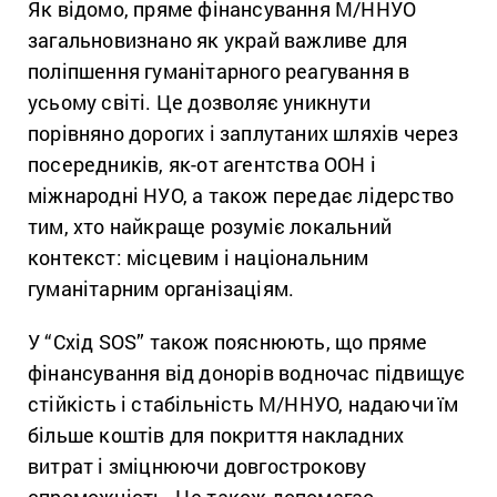
Як відомо, пряме фінансування М/ННУО
загальновизнано як украй важливе для
поліпшення гуманітарного реагування в
усьому світі. Це дозволяє уникнути
порівняно дорогих і заплутаних шляхів через
посередників, як-от агентства ООН і
міжнародні НУО, а також передає лідерство
тим, хто найкраще розуміє локальний
контекст: місцевим і національним
гуманітарним організаціям.
У “Схід SOS” також пояснюють, що пряме
фінансування від донорів водночас підвищує
стійкість і стабільність М/ННУО, надаючи їм
більше коштів для покриття накладних
витрат і зміцнюючи довгострокову