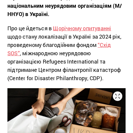
національним неурядовим організаціям (М/
ННУО) в Україні.
Про це йдеться в
Щорічному опитуванні
щодо стану локалізації в Україні за 2024 рік,
проведеному благодійним фондом
“Схід
SOS”
, міжнародною неурядовою
організацією Refugees International та
підтримане Центром філантропії катастроф
(Center for Disaster Philanthropy, CDP).