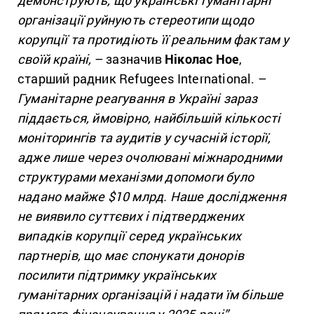
демонструють, що українські гуманітарні
організації руйнують стереотипи щодо
корупції та протидіють її реальним фактам у
своїй країні,
– зазначив
Ніколас Ное
,
старший радник Refugees International. –
Гуманітарне реагування в Україні зараз
піддається, ймовірно, найбільшій кількості
моніторингів та аудитів у сучасній історії,
адже лише через очолювані міжнародними
структурами механізми допомоги було
надано майже $10 млрд. Наше дослідження
не виявило суттєвих і підтверджених
випадків корупції серед українських
партнерів, що має спонукати донорів
посилити підтримку українських
гуманітарних організацій і надати їм більше