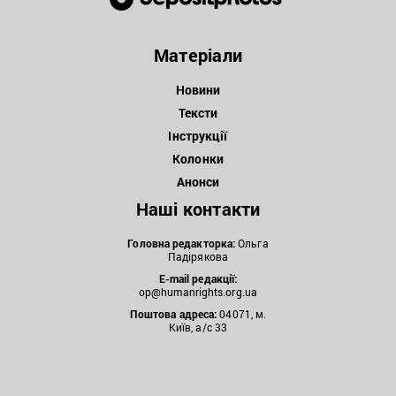
Матеріали
Новини
Тексти
Інструкції
Колонки
Анонси
Наші контакти
Головна редакторка:
Ольга
Падірякова
E-mail редакції:
op@humanrights.org.ua
Поштова
адреса:
04071, м.
Київ, а/с 33