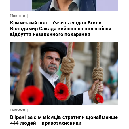
Новини
Кримський політв’язень свідок Єгови
Володимир Сакада вийшов на волю після
відбуття незаконного покарання
Новини
В Ірані за сім місяців стратили щонайменше
444 людей – правозахисники