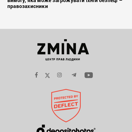
вимогу, яка може загрожувати їхній безпеці –
правозахисники