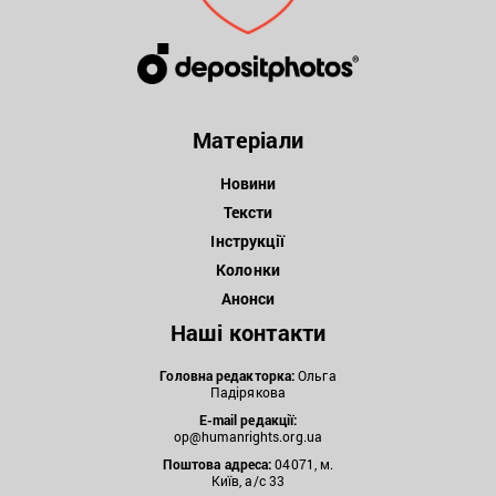
Матеріали
Новини
Тексти
Інструкції
Колонки
Анонси
Наші контакти
Головна редакторка:
Ольга
Падірякова
E-mail редакції:
op@humanrights.org.ua
Поштова
адреса:
04071, м.
Київ, а/с 33