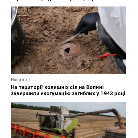
Новини
На території колишніх сіл на Волині
завершили ексгумацію загиблих у 1943 році