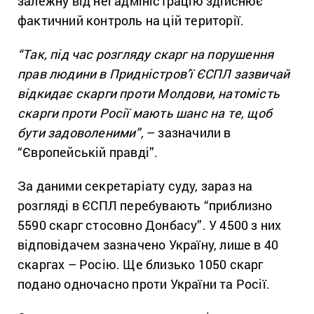
залежну від неї адміністрацію здійснює
фактичний контроль на цій території.
“Так, під час розгляду скарг на порушення
прав людини в Придністров’ї ЄСПЛ зазвичай
відкидає скарги проти Молдови, натомість
скарги проти Росії мають шанс на те, щоб
бути задоволеними”,
– зазначили в
“Європейській правді”.
За даними секретаріату суду, зараз на
розгляді в ЄСПЛ перебувають “приблизно
5590 скарг стосовно Донбасу”. У 4500 з них
відповідачем зазначено Україну, лише в 40
скаргах – Росію. Ще близько 1050 скарг
подано одночасно проти України та Росії.