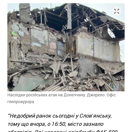
Наслідки російських атак на Донеччину. Джерело: Офіс
генпрокурора
“Недобрий ранок сьогодні у Словʼянську,
тому що вчора, о 16:50, місто зазнало
обстрілів. Дві керовані авіабомби ФАБ-500.