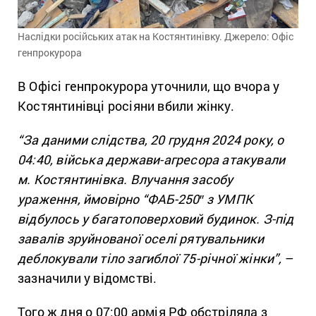
Наслідки російських атак на Костянтинівку. Джерело: Офіс
генпрокурора
В Офісі генпрокурора уточнили, що вчора у
Костянтинівці росіяни вбили жінку.
“За даними слідства, 20 грудня 2024 року, о
04:40, війська держави-агресора атакували
м. Костянтинівка. Влучання засобу
ураження, ймовірно “ФАБ-250″ з УМПК
відбулось у багатоповерховий будинок. З-під
завалів зруйнованої оселі рятувальники
деблокували тіло загиблої 75-річної жінки”,
–
зазначили у відомстві.
Того ж дня о 07:00 армія РФ обстріляла з