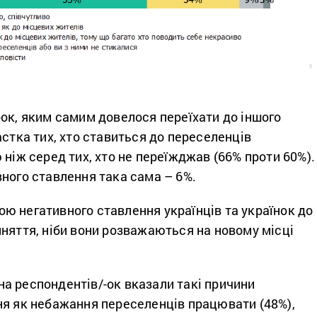
ок, яким самим довелося переїхати до іншого
астка тих, хто ставиться до переселенців
 ніж серед тих, хто не переїжджав (66% проти 60%).
вного ставлення така сама – 6%.
ю негативного ставлення українців та українок до
няття, ніби вони розважаються на новому місці
а респондентів/-ок вказали такі причини
ня як небажання переселенців працювати (48%),