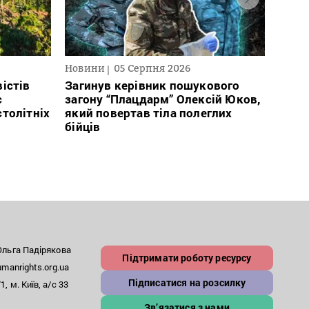
Новини
05 Серпня 2026
Текст
2026
істів
Загинув керівник пошукового
с
загону “Плацдарм” Олексій Юков,
В сп
столітніх
який повертав тіла полеглих
кого 
бійців
іноаг
“Кри
льга Падірякова
Підтримати роботу ресурсу
anrights.org.ua
Підписатися на розсилку
, м. Київ, а/с 33
Зв’язатися з нами