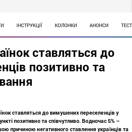
ТИ
ІНСТРУКЦІЇ
КОЛОНКИ
АНОНСИ
ТЕС
раїнок ставляться до
нців позитивно та
ування
аїнок ставляться до вимушених переселенців у
нкті позитивно та співчутливо. Водночас 5% –
шою причиною негативного ставлення українців та