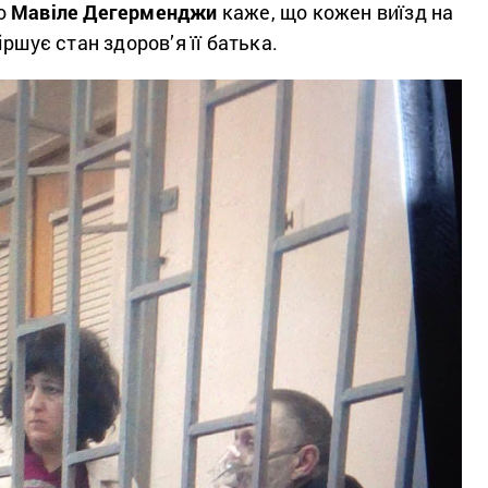
о
Мавіле Дегерменджи
каже, що кожен виїзд на
ршує стан здоров’я її батька.