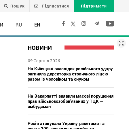
Пошук
Підписатися
Підтримати
ТИ
RU
EN
НОВИНИ
09 Серпня 2026
На Київщині внаслідок російського удару
загинула директорка столичного ліцею
разом із чоловіком та онуком
На Закарпатті виявили масові порушення
прав військовозобов’язаних у ТЦК —
омбудсман
Росія атакувала Україну ракетами та
понад 200 дронами: є загиблі та