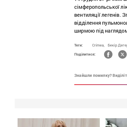
сімферопольської лік
вентиляції легенів. 
відділення пульмонол
ширмою під наглядом
Теги:
Crimea,
Бекір Дег
Поділитися:
Знайшли помилку? Виділіть