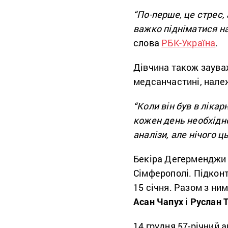
“По-перше, це стрес, 
важко підніматися на
слова
РБК-Україна
.
Дівчина також зауваж
медсанчастині, нале
“Коли він був в лікар
кожен день необхідно
аналізи, але нічого ц
Бекіра Дегерменджи 
Сімферополі. Підконт
15 січня. Разом з ни
Асан Чапух
і
Руслан 
14 грудня 57-річний 