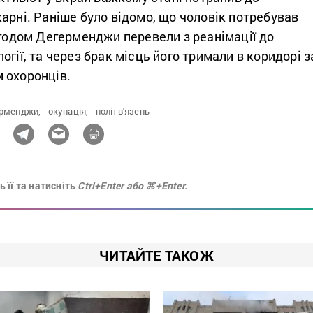
арні. Раніше було відомо, що чоловік потребував
Згодом Дегерменджи перевели з реанімації до
огії, та через брак місць його тримали в коридорі з
 охоронців.
ерменджи,
окупація,
політв'язень
 її та натисніть
Ctrl+Enter або ⌘+Enter.
ЧИТАЙТЕ ТАКОЖ