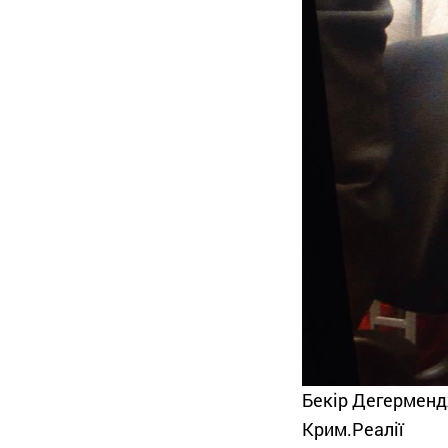
Бекір Дегермендж
Крим.Реалії