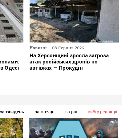
Новини
08 Серпня 2026
На Херсонщині зросла загроза
ронами:
атак російських дронів по
 в Одесі
автівках — Прокудін
за тиждень
за місяць
за рік
вибір редакції