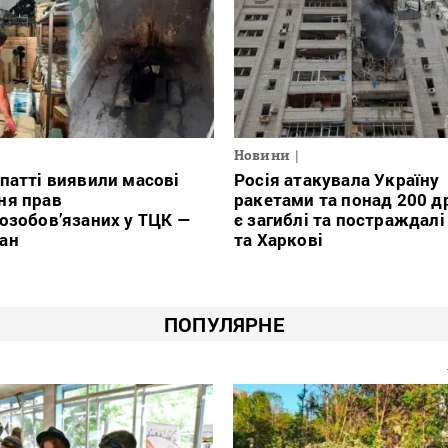
Новини
патті виявили масові
Росія атакувала Україну
ня прав
ракетами та понад 200 д
озобов’язаних у ТЦК —
є загиблі та постраждалі
ан
та Харкові
ПОПУЛЯРНЕ