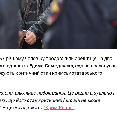
, 57-річному чоловіку продовжили арешт ще на два
його адвоката
Едема Семедляєва
, суд не враховував
джують критичний стан кримськотатарського
 звісно, викликає побоювання. Це видно візуально і
ь, що його стан критичний і що він не може
”
, – цитує адвоката
“Крим.Реалії”
.