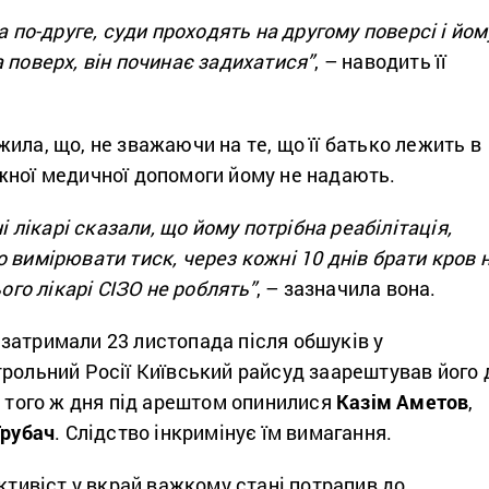
а по-друге, суди проходять на другому поверсі і йом
 поверх, він починає задихатися”
, – наводить її
ила, що, не зважаючи на те, що її батько лежить в
жної медичної допомоги йому не надають.
ні лікарі сказали, що йому потрібна реабілітація,
 вимірювати тиск, через кожні 10 днів брати кров 
ього лікарі СІЗО не роблять”
, – зазначила вона.
затримали 23 листопада після обшуків у
рольний Росії Київський райсуд заарештував його 
м того ж дня під арештом опинилися
Казім Аметов
,
Трубач
. Слідство інкримінує їм вимагання.
активіст у вкрай важкому стані потрапив до