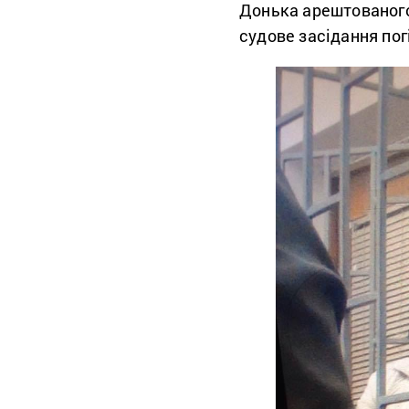
Донька арештованог
судове засідання погі