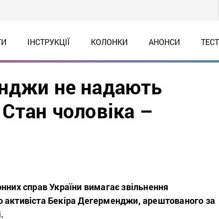
ТИ
ІНСТРУКЦІЇ
КОЛОНКИ
АНОНСИ
ТЕС
енджи не надають
 Стан чоловіка –
онних справ України вимагає звільнення
 активіста Бекіра Дегерменджи, арештованого за
.