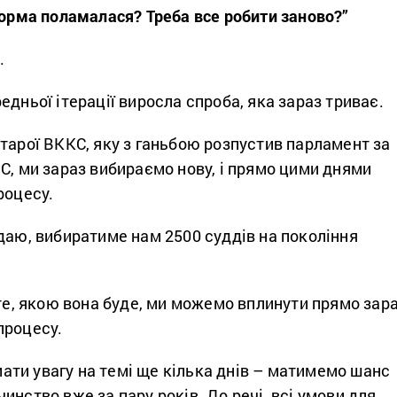
форма поламалася? Треба все робити заново?”
.
едньої ітерації виросла спроба, яка зараз триває.
тарої ВККС, яку з ганьбою розпустив парламент за
С, ми зараз вибираємо нову, і прямо цими днями
роцесу.
даю, вибиратиме нам 2500 суддів на покоління
 те, якою вона буде, ми можемо вплинути прямо зара
процесу.
ти увагу на темі ще кілька днів – матимемо шанс
инство вже за пару років. До речі, всі умови для