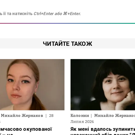
 її та натисніть
Ctrl+Enter або ⌘+Enter.
ЧИТАЙТЕ ТАКОЖ
Михайло Жернаков
28
Колонки
Михайло Жернако
6
Липня 2026
имчасово окупованої
Як мені вдалось зупинит
ї – це…
незаконний збір даних “