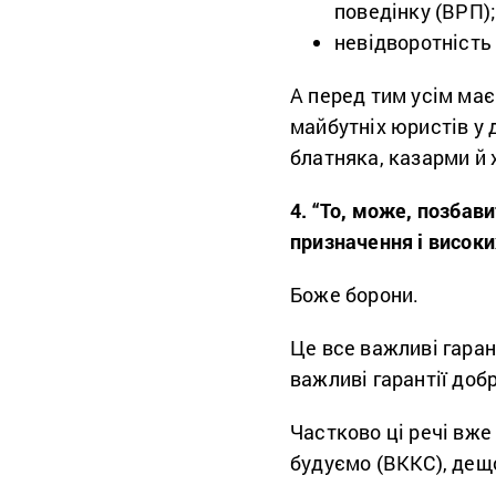
поведінку (ВРП)
невідворотність
А перед тим усім має
майбутніх юристів у 
блатняка, казарми й х
4. “То, може, позбав
призначення і висок
Боже борони.
Це все важливі гаран
важливі гарантії доб
Частково ці речі вже
будуємо (ВККС), дещ