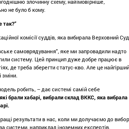
огоднішню злочинну схему, найімовірніше,
но не було б кому.
е так?”
аційної комісії суддів, яка вибирала Верховний Суд
вське самоврядування”, яке ми запровадили надто
стили систему. Цей принцип дуже добре працює в
ях, де треба зберегти статус-кво. Але це найгірши
 зміни.
модель робить, – дає системі самій себе
, які брали хабарі, вибрали склад ВККС, яка вибрала
арі.
ращі результати в нас, коли ми долучаємо до вибо
за системи, наприклад іноземних експертів.