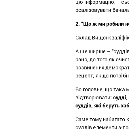
цю інформацію, – сь
реалізовувати баналь
2. “Що ж ми робили н
Склад Вищої кваліфік
А ще ширше – “судді
рано, до того як очи
розвинених демократі
рецепт, якщо потрібні
Бо головне, що така 
відтворювати
: судді
суддів, які беруть хаб
Саме тому набагато к
суддів елементи з-по