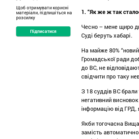
Щоб отримувати корисні
1. “Як же ж так стало
матеріали, підпишіться на
розсилку
Чесно – мене щиро ди
Підписатися
Суді беруть хабарі.
На майже 80% “новий”
Громадської ради до
до ВС, не відповідаю
свідчити про таку не
З 18 суддів ВС брали
негативний висновок 
інформацію від ГРД, 
Якби тогочасна Вища 
замість автоматично 