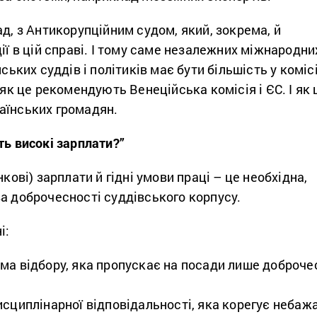
ад, з Антикорупційним судом, який, зокрема, й
дії в цій справі. І тому саме незалежних міжнародни
нських суддів і політиків має бути більшість у комісі
 як це рекомендують Венеційська комісія і ЄС. І як 
аїнських громадян.
ть високі зарплати?”
нкові) зарплати й гідні умови праці – це необхідна,
а доброчесності суддівського корпусу.
і:
ма відбору, яка пропускає на посади лише доброче
исциплінарної відповідальності, яка корегує небаж