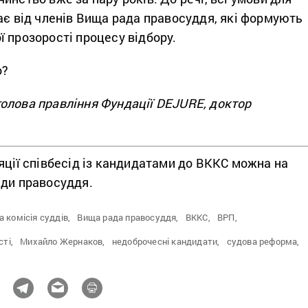
ає від членів Вища рада правосуддя, які формують
 прозорості процесу відбору.
о?
 голова правління Фундації DEJURE, доктор
яції співбесід із кандидатами до ВККС можна на
ди правосуддя.
 комісія суддів,
Вища рада правосуддя,
ВККС,
ВРП,
ті,
Михайло Жернаков,
недоброчесні кандидати,
судова реформа,