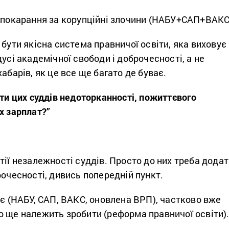
;
 покарання за корупційні злочини (НАБУ+САП+ВАКС
 бути якісна система правничої освіти, яка виховує
дусі академічної свободи і доброчесності, а не
абарів, як це все ще багато де буває.
ити цих суддів недоторканності, пожиттєвого
их зарплат?”
тії незалежності суддів. Просто до них треба дода
рочесності, дивись попередній пункт.
 є (НАБУ, САП, ВАКС, оновлена ВРП), частково вже
о ще належить зробити (реформа правничої освіти)