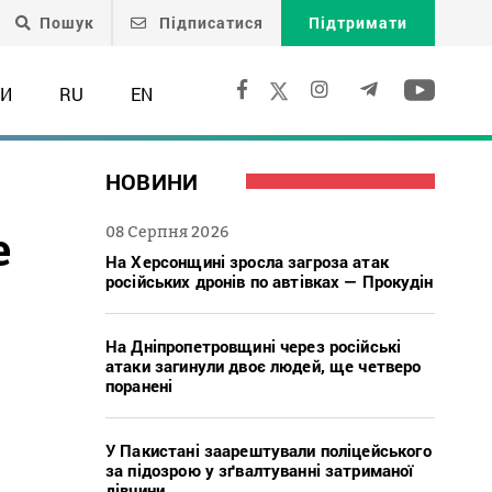
Пошук
Підписатися
Підтримати
ТИ
RU
EN
НОВИНИ
е
08 Серпня 2026
На Херсонщині зросла загроза атак
російських дронів по автівках — Прокудін
На Дніпропетровщині через російські
атаки загинули двоє людей, ще четверо
поранені
У Пакистані заарештували поліцейського
за підозрою у зґвалтуванні затриманої
дівчини