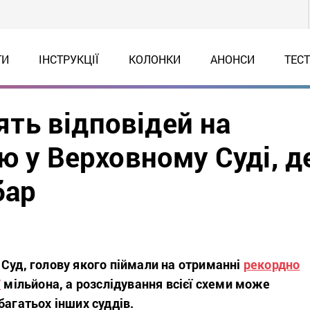
ТИ
ІНСТРУКЦІЇ
КОЛОНКИ
АНОНСИ
ТЕС
’ять відповідей на
ю у Верховному Суді, д
бар
Суд, голову якого піймали на отриманні
рекордно
7
мільйона, а розслідування всієї схеми може
багатьох інших суддів.