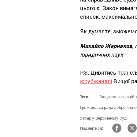
цього є. Закон вимаг
список, максимальної
Як думаєте, зможем
Михайло Жернаков
,
юридичних наук
P.S. Дивитись трансл
ютуб-каналі
Вищої ра
Теги:
Вища кваліфікаційна
Громадська рада доброчеснос
хабар у Верховному Суді
Поділитися: