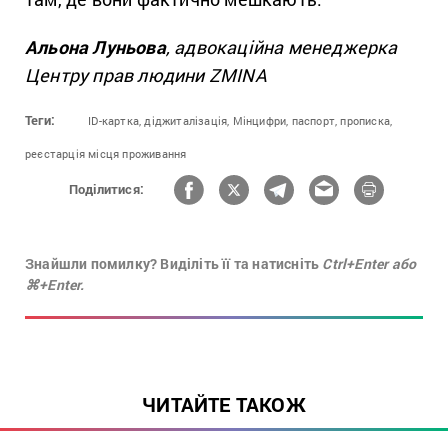
Альона Луньова
, адвокаційна менеджерка
Центру прав людини ZMINA
Теги:
ID-картка,
діджиталізація,
Мінцифри,
паспорт,
прописка,
реєстарція місця проживання
Поділитися:
Знайшли помилку? Виділіть її та натисніть
Ctrl+Enter або
⌘+Enter.
ЧИТАЙТЕ ТАКОЖ