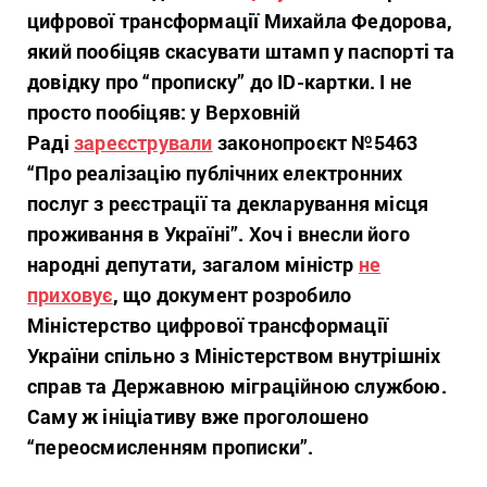
цифрової трансформації Михайла Федорова,
який пообіцяв скасувати штамп у паспорті та
довідку про “прописку” до ID-картки. І не
просто пообіцяв: у Верховній
Раді
зареєстрували
законопроєкт №5463
“Про реалізацію публічних електронних
послуг з реєстрації та декларування місця
проживання в Україні”. Хоч і внесли його
народні депутати, загалом міністр
не
приховує
, що документ розробило
Міністерство цифрової трансформації
України спільно з Міністерством внутрішніх
справ та Державною міграційною службою.
Саму ж ініціативу вже проголошено
“переосмисленням прописки”.