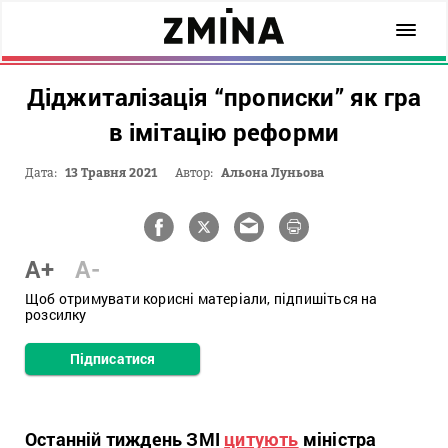
Діджиталізація “прописки” як гра
в імітацію реформи
Дата:
13 Травня 2021
Автор:
Альона Луньова
A+
A-
Щоб отримувати корисні матеріали, підпишіться на
розсилку
Підписатися
Останній тиждень ЗМІ
цитують
міністра