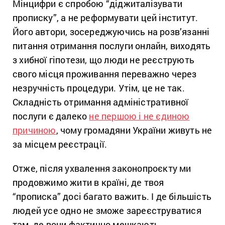
Мінцифри є спробою “діджиталізувати
прописку”, а не реформувати цей інститут.
Його автори, зосереджуючись на розв’язанні
питання отримання послуги онлайн, виходять
з хибної гіпотези, що люди не реєструють
свого місця проживання переважно через
незручність процедури. Утім, це не так.
Складність отримання адміністративної
послуги є далеко
не першою і не єдиною
причиною
, чому громадяни України живуть не
за місцем реєстрації.
Отже, після ухвалення законопроєкту ми
продовжимо жити в країні, де твоя
“прописка” досі багато важить. І де більшість
людей усе одно не зможе зареєструватися
там, де вони фактично мешкають.