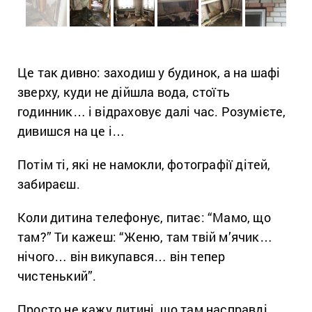
Це так дивно: заходиш у будинок, а на шафі
зверху, куди не дійшла вода, стоїть
годинник… і відраховує далі час. Розумієте,
дивишся на це і…
Потім ті, які не намокли, фотографії дітей,
забираєш.
Коли дитина телефонує, питає: “Мамо, що
там?” Ти кажеш: “Женю, там твій м’ячик…
нічого… він викупався… він тепер
чистенький”.
Просто не кажу дитині, що там насправді