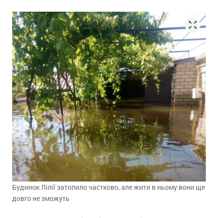
Будинок Лілії затопило частково, але жити в ньому вони ще
довго не зможуть