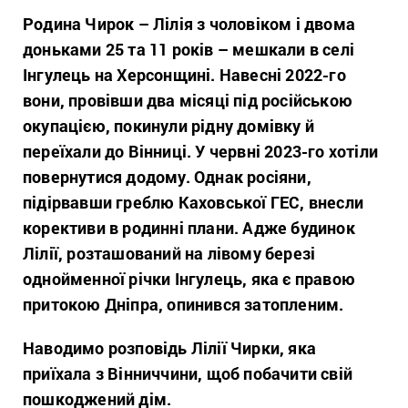
Родина Чирок – Лілія з чоловіком і двома
доньками 25 та 11 років – мешкали в селі
Інгулець на Херсонщині. Навесні 2022-го
вони, провівши два місяці під російською
окупацією, покинули рідну домівку й
переїхали до Вінниці. У червні 2023-го хотіли
повернутися додому. Однак росіяни,
підірвавши греблю Каховської ГЕС, внесли
корективи в родинні плани. Адже будинок
Лілії, розташований на лівому березі
однойменної річки Інгулець, яка є правою
притокою Дніпра, опинився затопленим.
Наводимо розповідь Лілії Чирки, яка
приїхала з Вінниччини, щоб побачити свій
пошкоджений дім.