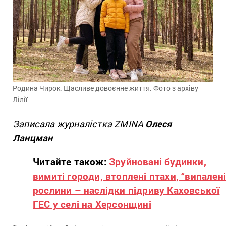
Родина Чирок. Щасливе довоєнне життя. Фото з архіву
Лілії
Записала журналістка ZMINA
Олеся
Ланцман
Читайте також:
Зруйновані будинки,
вимиті городи, втоплені птахи, “випалені
рослини – наслідки підриву Каховської
ГЕС у селі на Херсонщині