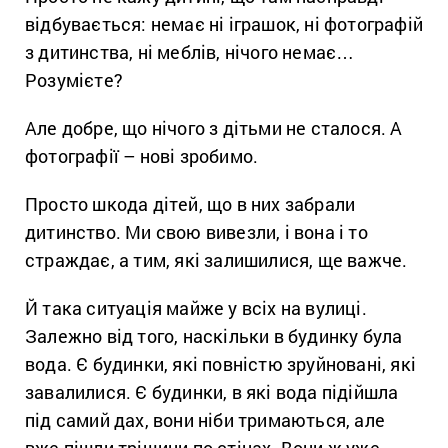
відбувається: немає ні іграшок, ні фотографій
з дитинства, ні меблів, нічого немає…
Розумієте?
Але добре, що нічого з дітьми не сталося. А
фотографії – нові зробимо.
Просто шкода дітей, що в них забрали
дитинство. Ми свою вивезли, і вона і то
страждає, а тим, які залишилися, ще важче.
Й така ситуація майже у всіх на вулиці.
Залежно від того, наскільки в будинку була
вода. Є будинки, які повністю зруйновані, які
завалилися. Є будинки, в які вода підійшла
під самий дах, вони ніби тримаються, але
вже пішли тріщини по стінах.
Вони ж уже