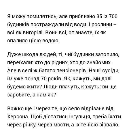
Я можу помилятись, але приблизно 35 із 700
будинків постраждали від води. І рослини –
всі як вигорілі. Вони всі, от знаєте,
їх як
опалило цією водою.
Дуже шкода людей, ті, чиї будинки затопило,
переїхали: хто до рідних, хто до знайомих.
Але в селі ж багато пенсіонерів. Наші сусіди,
їм уже понад 70 років. Як, кажуть, ми далі
будемо жити? Люди плачуть, кажуть: ви ще
заробите, а нам як?
Важко ще і через те, що село відрізане від
Херсона. Щоб дістатись Інгульця, треба їхати
через річку, через мости, а їх течією зірвало.