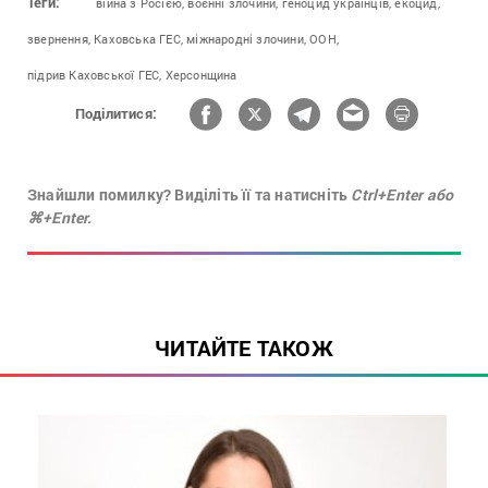
Теги:
війна з Росією,
воєнні злочини,
геноцид українців,
екоцид,
звернення,
Каховська ГЕС,
міжнародні злочини,
ООН,
підрив Каховської ГЕС,
Херсонщина
Поділитися:
Знайшли помилку? Виділіть її та натисніть
Ctrl+Enter або
⌘+Enter.
ЧИТАЙТЕ ТАКОЖ