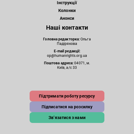
Інструкції
Колонки
Анонси
Наші контакти
Головна редакторка:
Ольга
Падірякова
E-mail редакції:
op@humanrights.org.ua
Поштова
адреса:
04071, м.
Київ, а/с 33
Підтримати роботу ресурсу
Підписатися на розсилку
Зв’язатися з нами