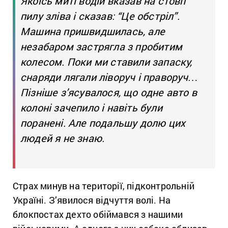
Якоїсь миті водій вказав на стовп
пилу зліва і сказав: “Це обстріл”.
Машина пришвидшилась, але
незабаром застрягла з пробитим
колесом. Поки ми ставили запаску,
снаряди лягали ліворуч і праворуч…
Пізніше з’ясувалося, що одне авто в
колоні зачепило і навіть були
поранені. Але подальшу долю цих
людей я не знаю.
Страх минув на території, підконтрольній
Україні. З’явилося відчуття волі. На
блокпостах дехто обіймався з нашими