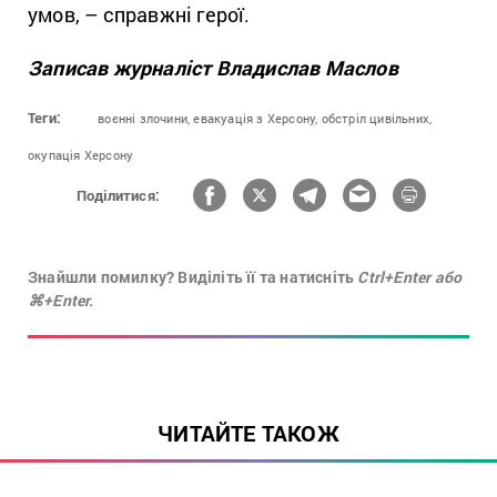
умов, – справжні герої.
Записав журналіст Владислав Маслов
Теги:
воєнні злочини,
евакуація з Херсону,
обстріл цивільних,
окупація Херсону
Поділитися:
Знайшли помилку? Виділіть її та натисніть
Ctrl+Enter або
⌘+Enter.
ЧИТАЙТЕ ТАКОЖ