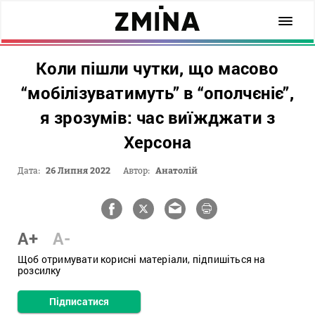
Коли пішли чутки, що масово
“мобілізуватимуть” в “ополчєніє”,
я зрозумів: час виїжджати з
Херсона
Дата:
26 Липня 2022
Автор:
Анатолій
A+
A-
Щоб отримувати корисні матеріали, підпишіться на
розсилку
Підписатися