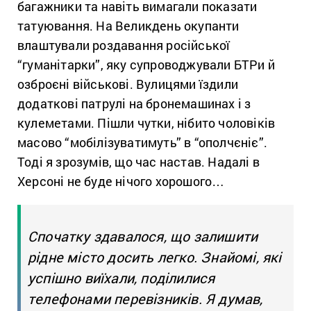
багажники та навіть вимагали показати
татуювання. На Великдень окупанти
влаштували роздавання російської
“гуманітарки”, яку супроводжували БТРи й
озброєні військові. Вулицями їздили
додаткові патрулі на бронемашинах і з
кулеметами. Пішли чутки, нібито чоловіків
масово “мобілізуватимуть” в “ополчєніє”.
Тоді я зрозумів, що час настав. Надалі в
Херсоні не буде нічого хорошого…
Спочатку здавалося, що залишити
рідне місто досить легко. Знайомі, які
успішно виїхали, поділилися
телефонами перевізників. Я думав,