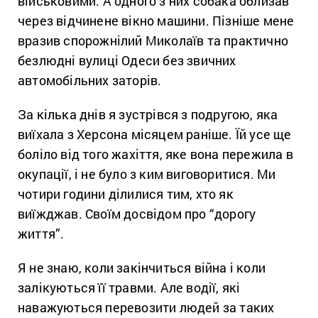
військовими. А одного з них собака облизав
через відчинене вікно машини. Пізніше мене
вразив спорожнілий Миколаїв та практично
безлюдні вулиці Одеси без звичних
автомобільних заторів.
За кілька днів я зустрівся з подругою, яка
виїхала з Херсона місяцем раніше. Їй усе ще
боліло від того жахіття, яке вона пережила в
окупації, і не було з ким виговоритися. Ми
чотири години ділилися тим, хто як
виїжджав. Своїм досвідом про “дорогу
життя”.
Я не знаю, коли закінчиться війна і коли
залікуються її травми. Але водії, які
наважуються перевозити людей за таких