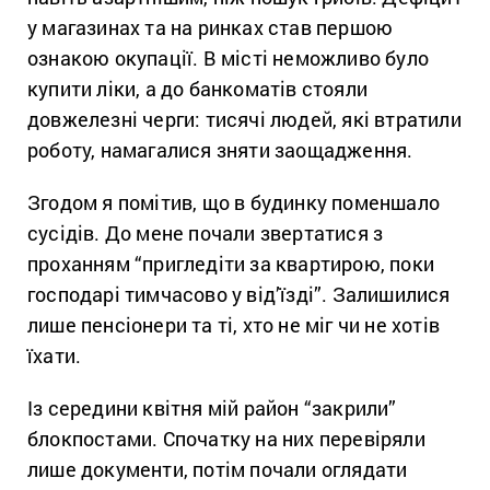
у магазинах та на ринках став першою
ознакою окупації. В місті неможливо було
купити ліки, а до банкоматів стояли
довжелезні черги: тисячі людей, які втратили
роботу, намагалися зняти заощадження.
Згодом я помітив, що в будинку поменшало
сусідів. До мене почали звертатися з
проханням “пригледіти за квартирою, поки
господарі тимчасово у від’їзді”. Залишилися
лише пенсіонери та ті, хто не міг чи не хотів
їхати.
Із середини квітня мій район “закрили”
блокпостами. Спочатку на них перевіряли
лише документи, потім почали оглядати