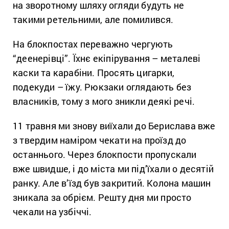
на зворотному шляху огляди будуть не
такими ретельними, але помилився.
На блокпостах переважно чергують
“деенерівці”. Їхнє екіпірування – металеві
каски та карабіни. Просять цигарки,
подекуди – їжу. Рюкзаки оглядають без
власників, тому з мого зникли деякі речі.
11 травня ми знову виїхали до Берислава вже
з твердим наміром чекати на проїзд до
останнього. Через блокпости пропускали
вже швидше, і до міста ми під’їхали о десятій
ранку. Але в’їзд був закритий. Колона машин
зникала за обрієм. Решту дня ми просто
чекали на узбіччі.