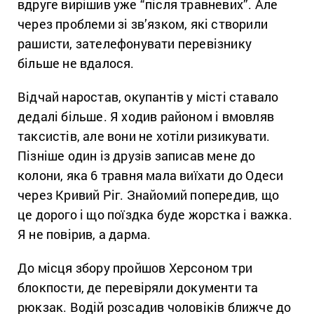
вдруге вирішив уже “після травневих”. Але
через проблеми зі зв’язком, які створили
рашисти, зателефонувати перевізнику
більше не вдалося.
Відчай наростав, окупантів у місті ставало
дедалі більше. Я ходив районом і вмовляв
таксистів, але вони не хотіли ризикувати.
Пізніше один із друзів записав мене до
колони, яка 6 травня мала виїхати до Одеси
через Кривий Ріг. Знайомий попередив, що
це дорого і що поїздка буде жорстка і важка.
Я не повірив, а дарма.
До місця збору пройшов Херсоном три
блокпости, де перевіряли документи та
рюкзак. Водій розсадив чоловіків ближче до