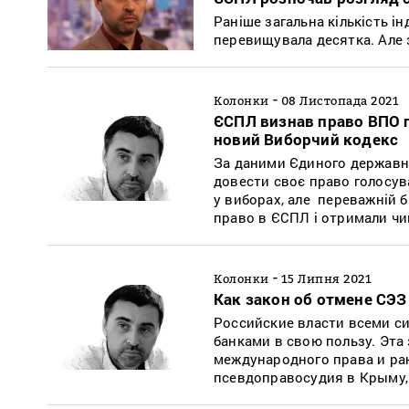
Раніше загальна кількість і
перевищувала десятка. Але з
-
Колонки
08 Листопада 2021
ЄСПЛ визнав право ВПО г
новий Виборчий кодекс
За даними Єдиного державно
довести своє право голосува
у виборах, але переважній б
право в ЄСПЛ і отримали чи
-
Колонки
15 Липня 2021
Как закон об отмене СЭЗ
Российские власти всеми с
банками в свою пользу. Эта
международного права и ран
псевдоправосудия в Крыму,