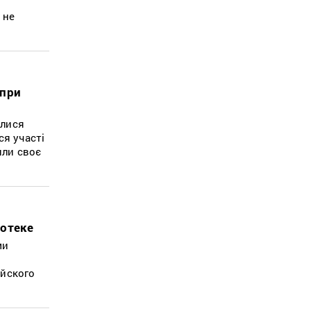
 не
опри
алися
ся участі
или своє
потеке
ми
ийского