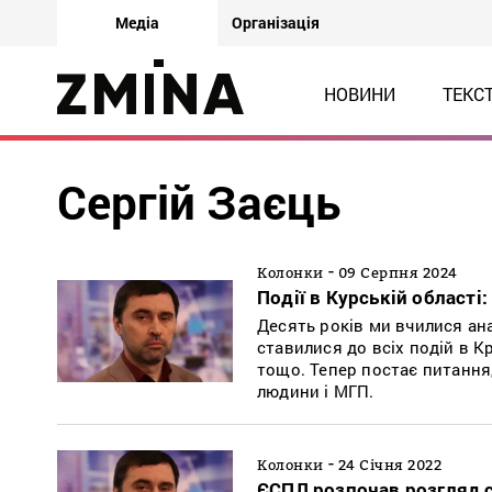
Медіа
Організація
НОВИНИ
ТЕКС
Сергій Заєць
-
Колонки
09 Серпня 2024
Події в Курській області
Десять років ми вчилися ана
ставилися до всіх подій в К
тощо. Тепер постає питання
людини і МГП.
-
Колонки
24 Січня 2022
ЄСПЛ розпочав розгляд с