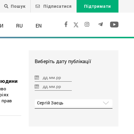
Пошук
Підписатися
Підтримати
ТИ
RU
EN
Виберіть дату публікації
 людини
иво
ріях
в прав
Сергій Заєць