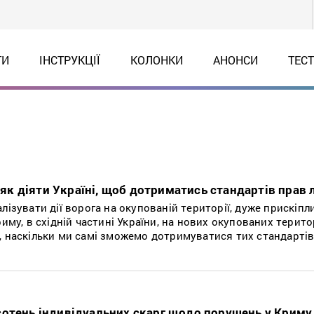
ТИ
ІНСТРУКЦІЇ
КОЛОНКИ
АНОНСИ
ТЕС
: як діяти Україні, щоб дотриматись стандартів прав
лізувати дії ворога на окупованій території, дуже прискіпл
риму, в східній частині України, на нових окупованих терито
, наскільки ми самі зможемо дотримуватися тих стандарті
отень індивідуальних скарг щодо порушень у Криму