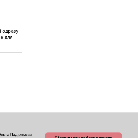
і одразу
ме для
льга Падірякова
Підтримати роботу ресурсу