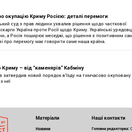
ро окупацію Криму Росією: деталі перемоги
ський суд з прав людини ухвалив рішення щодо часткової
скарги Україна проти Росії щодо Криму. Українські урядовц
ни, а Росія поширює меседжі, що рішення є позитивним са
зі про перемогу має говорити саме наша країна.
до Криму – від “каменярів” Кабміну
в затвердив новий порядок в'їзду на тимчасово окуповану
з неї
Матеріали
Наші контакти
Новини
Головна редакторка:
О