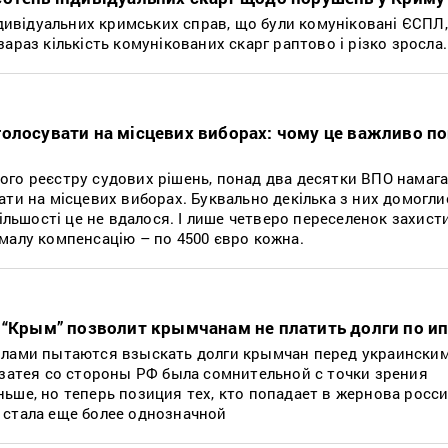
ндивідуальних кримських справ, що були комуніковані ЄСПЛ,
араз кількість комунікованих скарг раптово і різко зросла.
олосувати на місцевих виборах: чому це важливо п
го реєстру судових рішень, понад два десятки ВПО намаг
ти на місцевих виборах. Буквально декілька з них домогли
ільшості це не вдалося. І лише четверо переселенок захист
малу компенсацію – по 4500 євро кожна.
 “Крым” позволит крымчанам не платить долги по и
илами пытаются взыскать долги крымчан перед украински
 затея со стороны РФ была сомнительной с точки зрения
ьше, но теперь позиция тех, кто попадает в жернова росс
 стала еще более однозначной