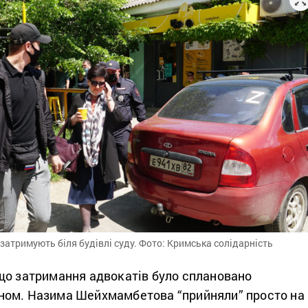
затримують біля будівлі суду. Фото: Кримська солідарність
що затримання адвокатів було сплановано
ном. Назима Шейхмамбетова “прийняли” просто на