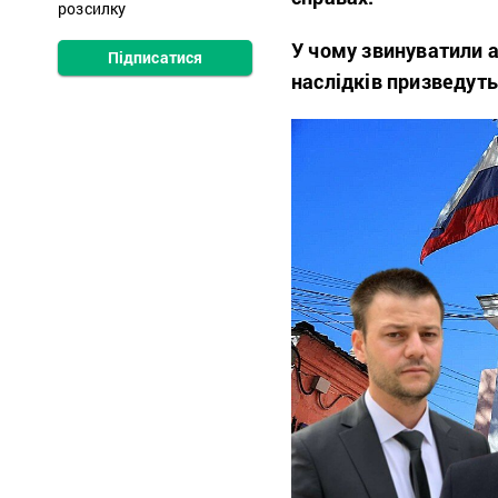
розсилку
У чому звинуватили а
Підписатися
наслідків призведуть