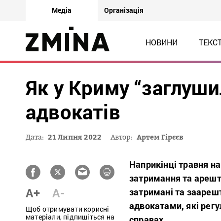
Медіа
Організація
НОВИНИ
ТЕКС
Як у Криму “заглуш
адвокатів
Дата:
21 Липня 2022
Автор:
Артем Гірєєв
Наприкінці травня на
затримання та арешти
A+
A-
затримані та зааре
адвокатами, які рег
Щоб отримувати корисні
матеріали, підпишіться на
справах.