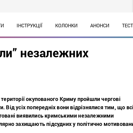
ТИ
ІНСТРУКЦІЇ
КОЛОНКИ
АНОНСИ
ТЕС
или” незалежних
 території окупованого Криму пройшли чергові
. Від усіх попередніх вони відрізнялися тим, що вс
штовані виявились кримськими незалежними
улярно захищають підсудних у політично мотивован