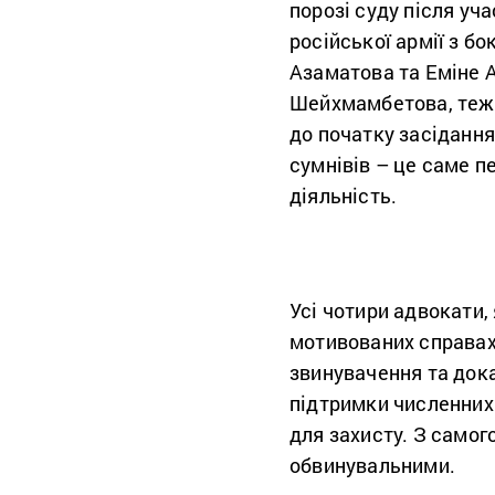
порозі суду після уча
російської армії з б
Азаматова та Еміне А
Шейхмамбетова, теж в
до початку засідання
сумнівів – це саме п
діяльність.
Усі чотири адвокати,
мотивованих справах,
звинувачення та дока
підтримки численних 
для захисту. З самог
обвинувальними.