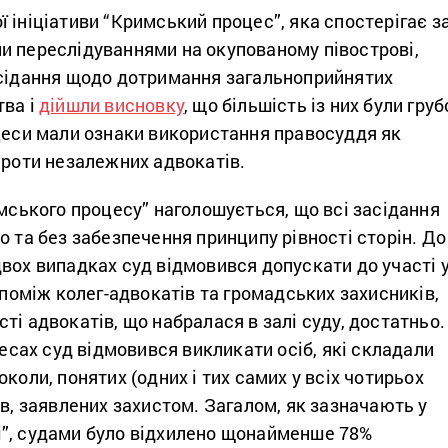
 ініціативи “Кримський процес”, яка спостерігає з
и переслідуваннями на окупованому півострові,
асідання щодо дотримання загальноприйнятих
тва і
дійшли висновку
, що більшість із них були груб
оцеси мали ознаки використання правосуддя як
проти незалежних адвокатів.
имського процесу” наголошується, що всі засідання
о та без забезпечення принципу рівності сторін. До
вох випадках суд відмовився допускати до участі 
з-поміж колег-адвокатів та громадських захисників,
ті адвокатів, що набралася в залі суду, достатньо.
оцесах суд відмовився викликати осіб, які складали
коли, понятих (одних і тих самих у всіх чотирьох
ів, заявлених захистом. Загалом, як зазначають у
”, судами було відхилено щонайменше 78%