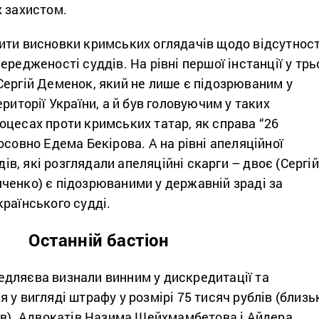
х захистом.
ити висновки кримських оглядачів щодо відсутност
ередженості суддів. На рівні першої інстанції у трь
Сергій Деменок, який не лише є підозрюваним у
риторії України, а й був головуючим у таких
оцесах проти кримських татар, як справа “26
осовно Едема Бекірова. А на рівні апеляційної
ддів, які розглядали апеляційні скарги – двоє (Сергій
ченко) є підозрюваними у державній зраді за
раїнського судді.
Останній бастіон
дляєва визнали винним у дискредитації та
 у вигляді штрафу у розмірі 75 тисяч рублів (близь
рів). Адвокатів Назима Шейхмамбетова і Айдера