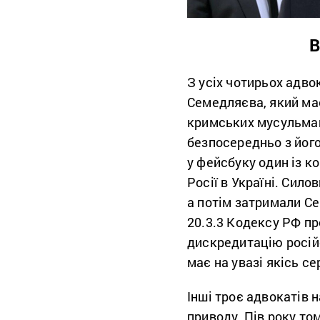
В
З усіх чотирьох адв
Семедляєва, який має
кримських мусульман,
безпосередньо з його
у фейсбуку один із к
Росії в Україні. Сил
а потім затримали С
20.3.3 Кодексу РФ п
дискредитацію російс
має на увазі якісь се
Інші троє адвокатів 
приводу. Пів року т