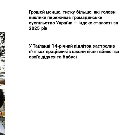
Грошей менше, тиску більше: які головні
виклики переживає громадянське
суспільство України — Індекс сталості за
2025 рік
У Таїланді 14-річний підліток застрелив
п’ятьох працівників школи після вбивства
своїх дідуся та бабусі