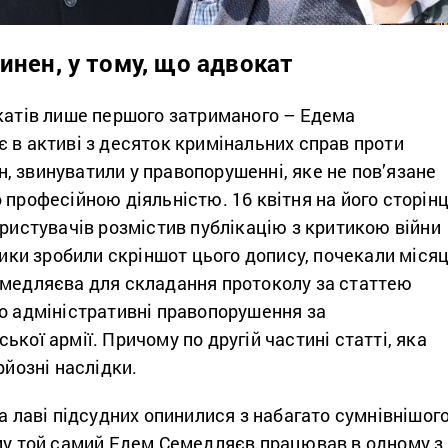
инен, у тому, що адвокат
окатів лише першого затриманого – Едема
 в активі з десяток кримінальних справ проти
 звинуватили у правопорушенні, яке не пов’язане
 професійною діяльністю. 16 квітня на його сторінц
ористувачів розмістив публікацію з критикою війни
овики зробили скріншот цього допису, почекали місяц
емедляєва для складання протоколу за статтею
ро адміністративні правопорушення за
ької армії. Причому по другій частині статті, яка
рйозні наслідки.
на лаві підсудних опинилися з набагато сумнівнішог
ому той самий Едем Семедляєв працював в одному з