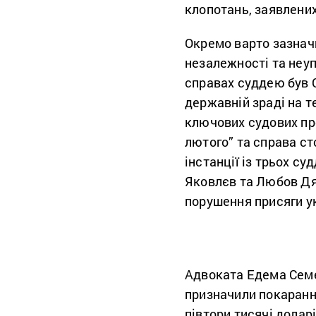
клопотань, заявлени
Окремо варто зазнач
незалежності та неуп
справах суддею був 
державній зраді на те
ключових судових пр
лютого” та справа ст
інстанції із трьох су
Яковлєв та Любов Дя
порушення присяги ук
Адвоката Едема Семе
призначили покарання
півтори тисячі дола