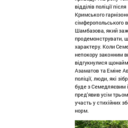
відділів поліції піс
Кримського гарнізонн
сімферопольського ві
Шамбазова, який заж
продемонструвати, що
характеру. Коли Семе
непокору законним ви
відгукнулися щонайм
Азаматов та Еміне Ав
поліції, люди, які зі
буде з Семедляєвим і
пред’явив усім трьом
участь у стихійних з
норм.