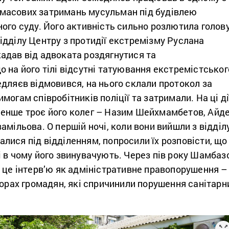
ля масових затримань мусульман під будівлею
ого суду. Його активність сильно розлютила голов
дділу Центру з протидії екстремізму Руслана
адав від адвоката роздягнутися та
 на його тілі відсутні татуювання екстремістськог
дляєв відмовився, на нього склали протокол за
могам співробітників поліції та затримали. На ці ді
енше троє його колег – Назим Шейхмамбетов, Айд
амільова. О першій ночі, коли вони вийшли з відділ
бралися під відділенням, попросили їх розповісти, що
 в чому його звинувачують. Через пів року Шамбаз
 це інтерв’ю як адміністративне правопорушення –
борах громадян, які спричинили порушення санітарн