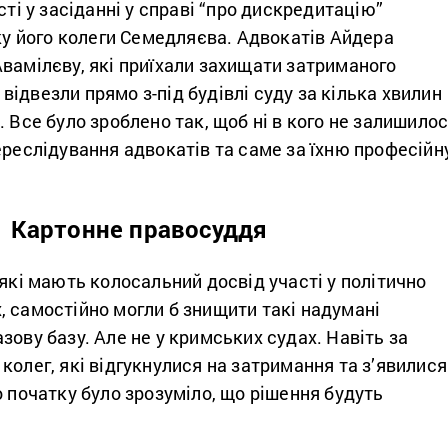
сті у засіданні у справі “про дискредитацію”
оку його колеги Семедляєва. Адвокатів Айдера
вамілєву, які приїхали захищати затриманого
ідвезли прямо з-під будівлі суду за кілька хвилин
. Все було зроблено так, щоб ні в кого не залишило
ереслідування адвокатів та саме за їхню професійн
Картонне правосуддя
 які мають колосальний досвід участі у політично
 самостійно могли б знищити такі надумані
зову базу. Але не у кримських судах. Навіть за
колег, які відгукнулися на затримання та з’явилися
о початку було зрозуміло, що рішення будуть