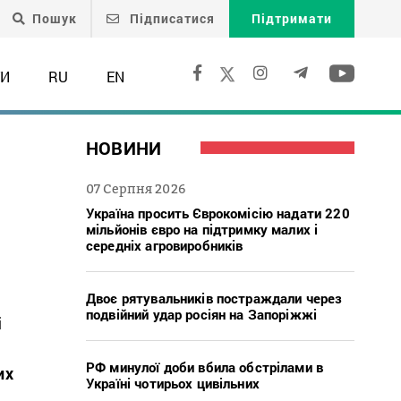
Пошук
Підписатися
Підтримати
ТИ
RU
EN
НОВИНИ
07 Серпня 2026
Україна просить Єврокомісію надати 220
мільйонів євро на підтримку малих і
середніх агровиробників
Двоє рятувальників постраждали через
подвійний удар росіян на Запоріжжі
і
РФ минулої доби вбила обстрілами в
их
Україні чотирьох цивільних