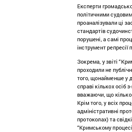
Експерти громадської
політичними судовим
проаналізували ці з
стандартів судочинс
порушені, а самі пр
інструмент репресії 
Зокрема, у звіті “Кр
проходили не публічн
того, щонайменше у д
справі кількох осіб 
вважаючи, що кількос
Крім того, у всіх пр
адміністративні прото
протоколах) та свідк
“Кримському процесі