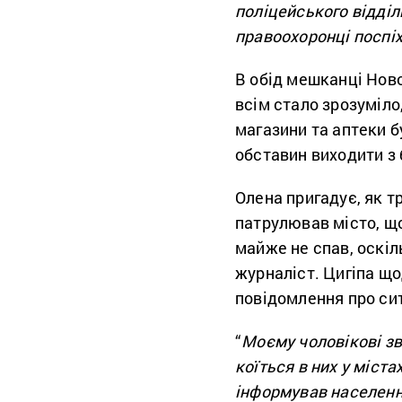
поліцейського відділк
правоохоронці поспі
В обід мешканці Ново
всім стало зрозуміло,
магазини та аптеки б
обставин виходити з 
Олена пригадує, як т
патрулював місто, що
майже не спав, оскі
журналіст. Цигіпа що
повідомлення про сит
“
Моєму чоловікові зв
коїться в них у міста
інформував населення