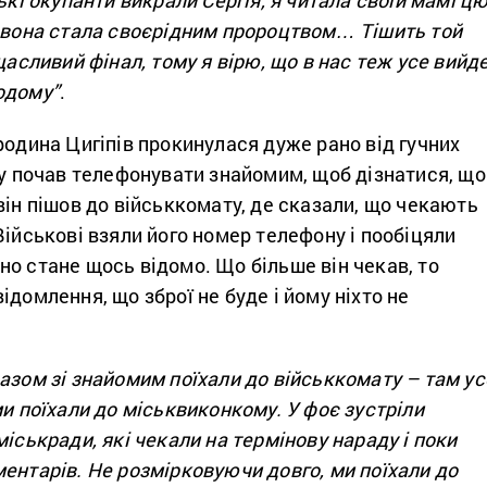
о вона стала своєрідним пророцтвом… Тішить той
щасливий фінал, тому я вірю, що в нас теж усе вийде
одому”
.
родина Цигіпів прокинулася дуже рано від гучних
зу почав телефонувати знайомим, щоб дізнатися, що
він пішов до військкомату, де сказали, що чекають
Військові взяли його номер телефону і пообіцяли
о стане щось відомо. Що більше він чекав, то
ідомлення, що зброї не буде і йому ніхто не
азом зі знайомим поїхали до військкомату – там ус
ми поїхали до міськвиконкому. У фоє зустріли
міськради, які чекали на термінову нараду і поки
ентарів. Не розмірковуючи довго, ми поїхали до