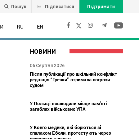
Пошук
Підписатися
Підтримати
ТИ
RU
EN
НОВИНИ
06 Серпня 2026
Після публікації про шкільний конфлікт
редакція “Гречки” отримала погрози
судом
У Польщі пошкодили місце пам’яті
загиблих військових УПА
У Конго медики, які борються зі
спалахом Еболи, протестують через
невиплату зарплат