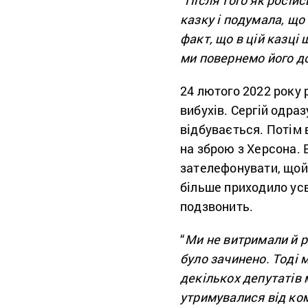
казку і подумала, щ
факт, що в цій казці 
ми повернемо його д
24 лютого 2022 року 
вибухів. Сергій одра
відбувається. Потім 
на зброю з Херсона. 
зателефонувати, щойн
більше приходило усв
подзвонить.
“
Ми не витримали й р
було зачинено. Тоді 
декількох депутатів 
утримувалися від ком