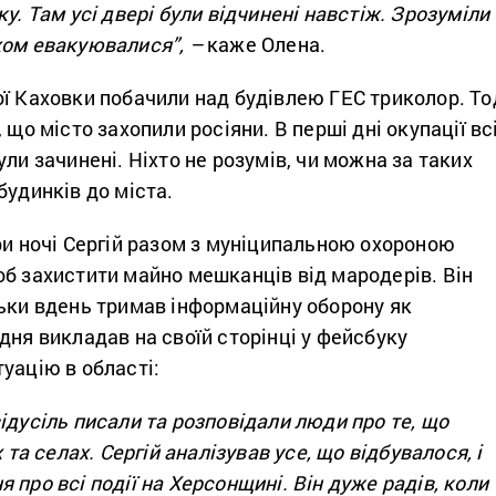
у. Там усі двері були відчинені навстіж. Зрозуміли
хом евакуювалися”, –
каже Олена.
ї Каховки побачили над будівлею ГЕС триколор. То
 що місто захопили росіяни. В перші дні окупації вс
ули зачинені. Ніхто не розумів, чи можна за таких
будинків до міста.
ри ночі Сергій разом з муніципальною охороною
б захистити майно мешканців від мародерів. Він
льки вдень тримав інформаційну оборону як
дня викладав на своїй сторінці у фейсбуку
уацію в області:
ідусіль писали та розповідали люди про те, що
х та селах. Сергій аналізував усе, що відбувалося, і
 про всі події на Херсонщині. Він дуже радів, коли