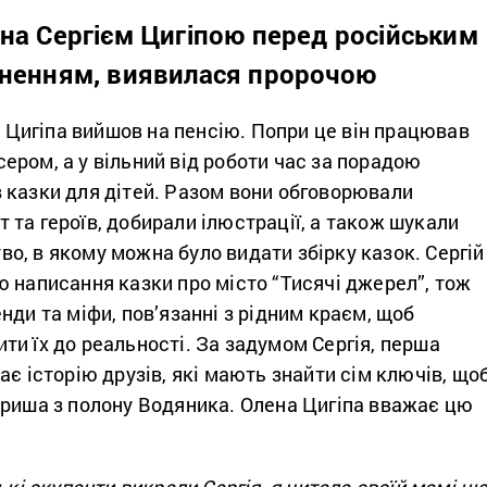
ана Сергієм Цигіпою перед російським
ненням, виявилася пророчою
ій Цигіпа вийшов на пенсію. Попри це він працював
ром, а у вільний від роботи час за порадою
 казки для дітей. Разом вони обговорювали
та героїв, добирали ілюстрації, а також шукали
, в якому можна було видати збірку казок. Сергій
 написання казки про місто “Тисячі джерел”, тож
нди та міфи, пов’язанні з рідним краєм, щоб
и їх до реальності. За задумом Сергія, перша
ає історію друзів, які мають знайти сім ключів, що
ариша з полону Водяника. Олена Цигіпа вважає цю
ькі окупанти викрали Сергія, я читала своїй мамі ц