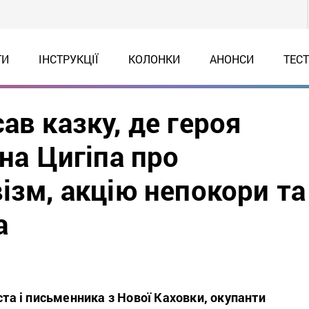
ТИ
ІНСТРУКЦІЇ
КОЛОНКИ
АНОНСИ
ТЕС
ав казку, де героя
ена Цигіпа про
ізм, акцію непокори та
а
ста
і письменника
з Нової Каховки, окупанти