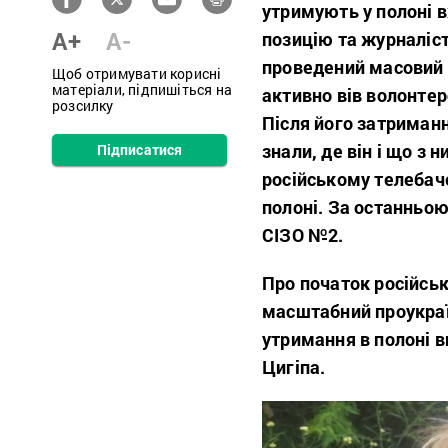
утримують у полоні в
A+
A-
позицію та журналіст
проведений масовий 
Щоб отримувати корисні
матеріали, підпишіться на
активно вів волонтер
розсилку
Після його затриманн
знали, де він і що з 
Підписатися
російському телебаче
полоні. За останньо
СІЗО №2.
Про початок російськ
масштабний проукраї
утримання в полоні
Цигіпа.