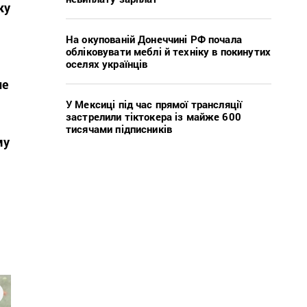
ку
На окупованій Донеччині РФ почала
обліковувати меблі й техніку в покинутих
оселях українців
не
У Мексиці під час прямої трансляції
застрелили тіктокера із майже 600
тисячами підписників
му