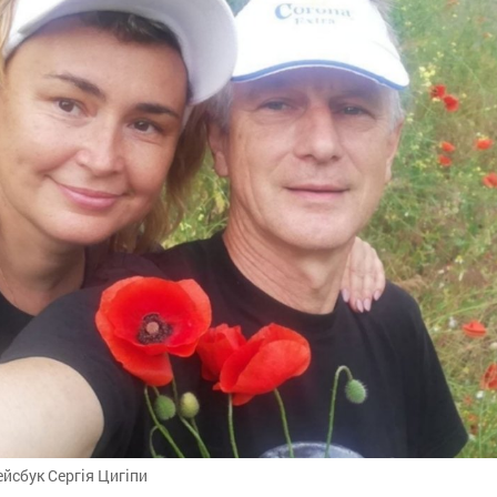
йсбук Сергія Цигіпи