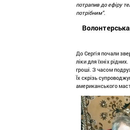
потрапив до ефіру те
потрібним”
.
Волонтерська 
До Сергія почали зве
ліки для їхніх рідни
гроші. З часом подру
Їх скрізь супроводжу
американського мас