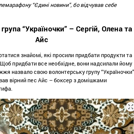
лемарафону “Єдині новини”, бо відчував себе
група “Україночки” – Сергій, Олена та
Айс
ртатися знайомі, які просили придбати продукти та
х. Щоб придбати все необхідне, вони надсилали йому
жжя назвало свою волонтерську групу “Україночки”
вав вірний пес Айс – боксер з домішками
тифа.