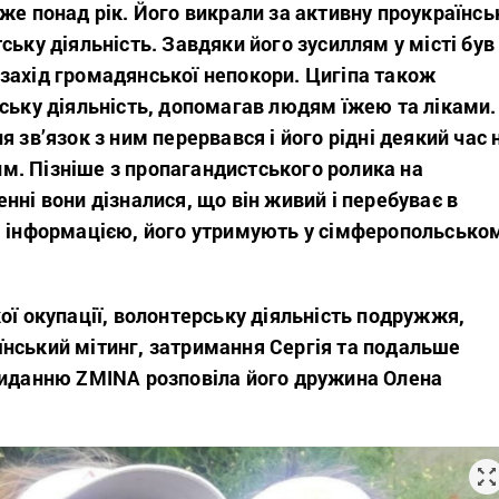
же понад рік. Його викрали за активну проукраїнсь
ську діяльність. Завдяки його зусиллям у місті був
захід громадянської непокори. Цигіпа також
ську діяльність, допомагав людям їжею та ліками.
я зв’язок з ним перервався і його рідні деякий час 
ним. Пізніше з пропагандистського ролика на
нні вони дізналися, що він живий і перебуває в
ю інформацією, його утримують у сімферопольсько
ої окупації, волонтерську діяльність подружжя,
нський мітинг, затримання Сергія та подальше
 виданню ZMINA
розповіла
його дружина Олена