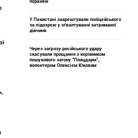
поранені
ю
У Пакистані заарештували поліцейського
за підозрою у зґвалтуванні затриманої
дівчини
зі
Через загрозу російського удару
скасували прощання з керівником
пошукового загону “Плацдарм”,
волонтером Олексієм Юковим
.
ь,
з