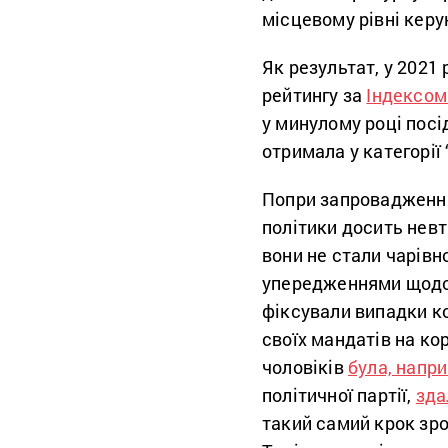
місцевому рівні керу
Як результат, у 2021 
рейтингу за
Індексом
у минулому році посі
отримала у категорії 
Попри запровадження
політики досить невт
вони не стали чарівн
упередженнями щодо р
фіксували випадки ко
своїх мандатів на ко
чоловіків
була, напри
політичної партії,
зда
такий самий крок зро