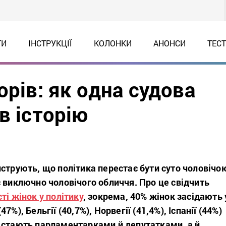
ТИ
ІНСТРУКЦІЇ
КОЛОНКИ
АНОНСИ
ТЕС
орів: як одна судова
в історію
струють, що політика перестає бути суто чоловічо
 виключно чоловічого обличчя. Про це свідчить
ті жінок у політику
, зокрема, 40% жінок засідають 
7%), Бельгії (40,7%), Норвегії (41,4%), Іспанії (44%)
 стають парламентарками й депутатками, а й