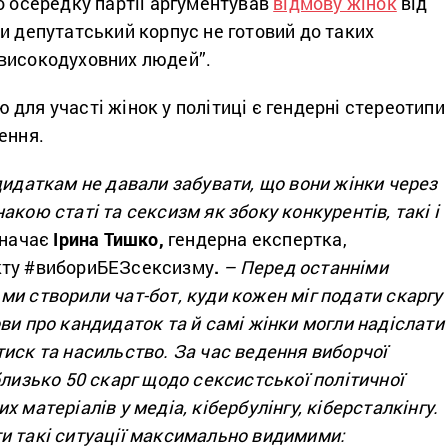
о осередку партії аргументував
відмову жінок
від
и депутатський корпус не готовий до таких
високодуховних людей”.
для участі жінок у політиці є гендерні стереотипи
ення.
дидаткам не давали забувати, що вони жінки через
акою статі та сексизм як збоку конкурентів, такі і
начає
Ірина Тишко,
гендерна експертка,
кту #вибориБЕЗсексизму
.
– Перед останніми
и створили чат-бот, куди кожен міг подати скаргу
ви про кандидаток та й самі жінки могли надіслати
иск та насильство. За час ведення виборчої
близько 50 скарг щодо сексистської політичної
 матеріалів у медіа, кібербулінгу, кіберсталкінгу.
и такі ситуації максимально видимими: