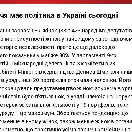
чя має політика в Україні сьогодні
аїни зараз 20,8% жінок (88 з 423 народних депутатів
азник присутності жінок у найвищому законодавчо
 історію незалежності, проте це ще далеко до
го показника у майже 30%. У парламенті 9-го
тійні міжнародні делегації та 3 комітети з 23
абінеті Міністрів керівництва Дениса Шмигаля лиш
 в уряді, інші 20 портфелів отримали чоловіки. Його
покращували представництво жінок: зокрема в уря
іністрів було п’ять жінок, в уряді Олексія Гончарук
стерок за загальної кількості у 19 портфелів, поки
уряду – це максимум. Зберігається тенденція: що
о менше в ньому жінок, також менше жінок в органа
рикметно, що практично усіма такими комісіями на