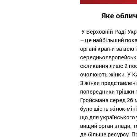
Яке облич
У Верховній Раді Укр
– це найбільший пок
органі країни за всю
середньоєвропейсько
скликання лише 2 пос
очолюють жінки. У К
3 жінки представлені
попередники трішки 
Гройсмана серед 26 м
було шість жінок-міні
що для українського 
вищий орган влади, т
де більше ресурсу. П