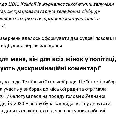
до ЦВК, Комісії із журналістської етики, залучали
Також працювала гаряча телефонна лінія, де
ливість отримати юридичні консультації та
у”.
 звернень вдалось сформувати два судові позови. 
я відбулося перше засідання.
для мене, він для всіх жінок у політиці
мують дискримінаційні коментарі”
увала до Тетіївської міської ради. Це її треті вибор
ла участь у виборах до міської ради та отримала
2017 балотувалася на посаду голови об’єднаної
ди, і у 2020 – знову була кандидаткою у депутати.
 досить спокійно, а під час наступних виборчі