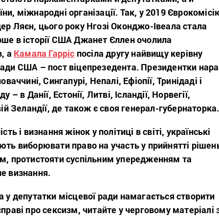
ни, міжнародні організації. Так, у 2019 Єврокомісі
ер Ляєн, цього року Нгозі Оконджо-Івеала стала
рше в історії США Джанет Єллен очолила
в, а
Камала Гарріс
посіла другу найвищу керівну
лади США – пост віцепрезедента. Президентки нара
оваччині, Сингапурі, Непалі, Ефіопії, Тринідаді і
у – в Данії, Естонії, Литві, Ісландії, Норвегії,
вій Зеландії, де також є своя генерал-губернаторка
сть і визнання жінок у політиці в світі, українські
ють виборювати право на участь у прийнятті рішен
ом, протистояти суспільним упередженням та
не визнання.
а у депутатки місцевої ради намагається створити
справі про сексизм, читайте у черговому матеріалі 