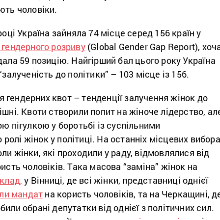
ють чоловіки.
році Україна зайняла 74 місце серед 156 країн у
 гендерного розриву
(Global Gender Gap Report), хоч
дала 59 позицію. Найгірший бал цього року Україна
“залученість до політики” – 103 місце із 156.
 гендерних квот – тенденції залучення жінок до
ішні. Квоти створили попит на жіноче лідерство, ал
ою пігулкою у боротьбі із суспільними
олі жінок у політиці. На останніх місцевих вибор
ли жінки, які проходили у раду, відмовлялися від
ристь чоловіків. Така масова “заміна” жінок на
клад,
у Вінниці, де всі жінки, представниці однієї
ли мандат
на користь чоловіків, та на Черкащині, д
били обрані депутатки від однієї з політичних сил.