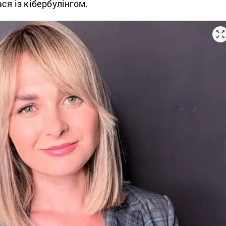
ся із кібербулінгом.