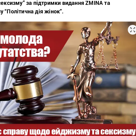
 сексизму” за підтримки видання ZMINA та
 “Політична дія жінок”.