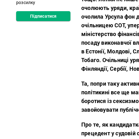
розсилку
очолюють уряди, краї
очолила Урсула фон д
Підписатися
очільницею СОТ, упе
міністерство фінансі
посаду виконавчої в
в Естонії, Молдові, Сл
Тобаго. Очільниці уряд
Фінляндії, Сербії, Но
Та, попри таку активні
політикині все ще ма
боротися із сексизм
завойовувати публіч
Про те, як кандидатк
прецедент у судовій 