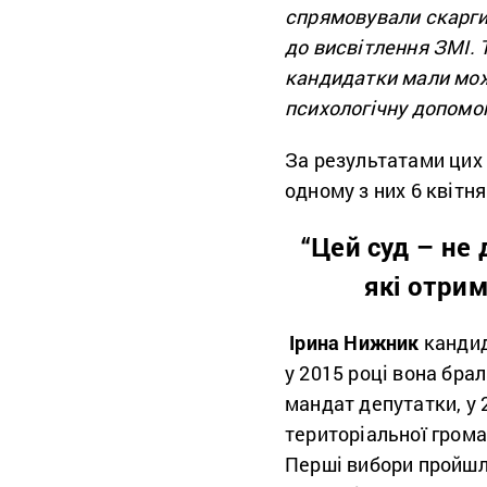
спрямовували скарги 
до висвітлення ЗМІ. 
кандидатки мали мож
психологічну допомог
За результатами цих
одному з них 6 квітн
“Цей суд – не 
які отри
Ірина Нижник
кандид
у 2015 році вона бра
мандат депутатки, у 
територіальної грома
Перші вибори пройшли