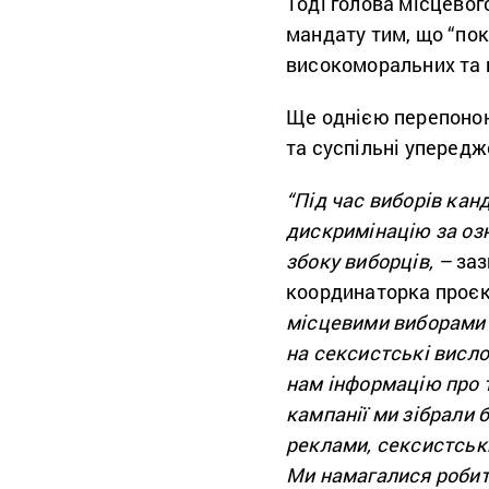
Тоді голова місцевог
мандату тим, що “пок
високоморальних та 
Ще однією перепоною 
та суспільні упередж
“Під час виборів кан
дискримінацію за озн
збоку виборців, –
заз
координаторка проє
місцевими виборами м
на сексистські висло
нам інформацію про т
кампанії ми зібрали 
реклами, сексистських
Ми намагалися робит