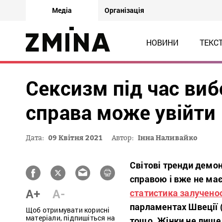
Медіа
Організація
НОВИНИ
ТЕКС
Сексизм під час виб
справа може увійти 
Дата:
09 Квітня 2021
Автор:
Інна Наливайко
Світові тренди демон
справою і вже не має
A+
A-
статистика залученос
парламентах Швеції (4
Щоб отримувати корисні
матеріали, підпишіться на
тощо. Жінки не лише