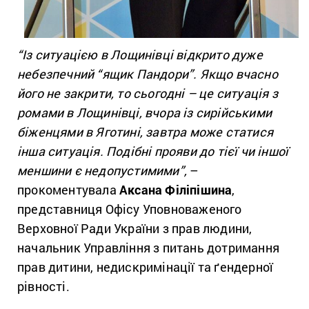
“Із ситуацією в Лощинівці відкрито дуже
небезпечний “ящик Пандори”. Якщо вчасно
його не закрити, то сьогодні – це ситуація з
ромами в Лощинівці, вчора із сирійськими
біженцями в Яготині, завтра може статися
інша ситуація. Подібні прояви до тієї чи іншої
меншини є недопустимими”,
–
прокоментувала
Аксана Філіпішина
,
представниця Офісу Уповноваженого
Верховної Ради України з прав людини,
начальник Управління з питань дотримання
прав дитини, недискримінації та ґендерної
рівності.