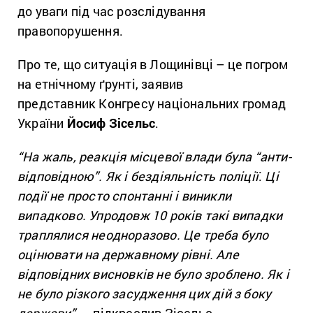
до уваги під час розслідування
правопорушення.
Про те, що ситуація в Лощинівці – це погром
на етнічному ґрунті, заявив
представник Конгресу національних громад
України
Йосиф Зісельс
.
“На жаль, реакція місцевої влади була “анти-
відповідною”. Як і бездіяльність поліції
.
Ці
події не просто спонтанні і виникли
випадково. Упродовж 10 років такі випадки
траплялися неодноразово. Це треба було
оцінювати на державному рівні. Але
відповідних висновків не було зроблено. Як і
не було різкого засудження цих дій з боку
держави”,
– підкреслив Зісельс.