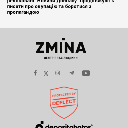
релоковані “Новини Донбасу” продовжують
писати про окупацію та боротися з
пропагандою