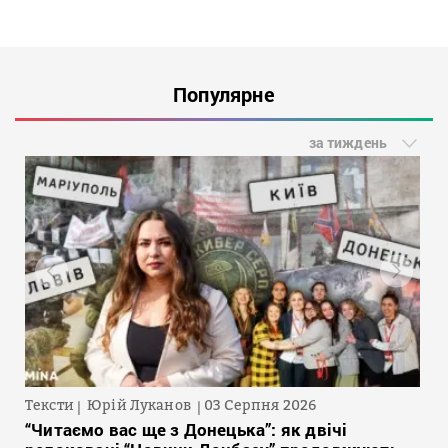
Популярне
за тиждень
Тексти
Юрій Луканов
03 Серпня 2026
“Читаємо вас ще з Донецька”: як двічі