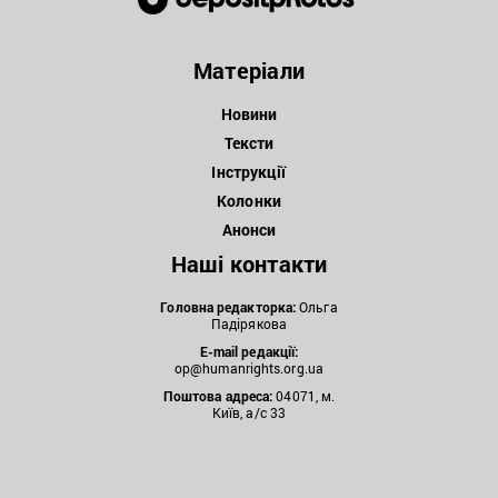
Матеріали
Новини
Тексти
Інструкції
Колонки
Анонси
Наші контакти
Головна редакторка:
Ольга
Падірякова
E-mail редакції:
op@humanrights.org.ua
Поштова
адреса:
04071, м.
Київ, а/с 33