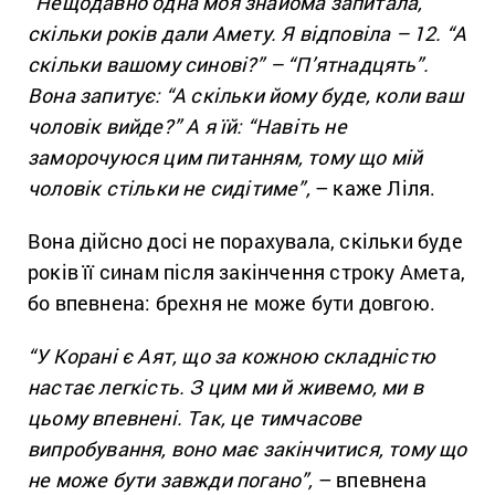
“Нещодавно одна моя знайома запитала,
скільки років дали Амету. Я відповіла – 12. “А
скільки вашому синові?” – “П’ятнадцять”.
Вона запитує: “А скільки йому буде, коли ваш
чоловік вийде?” А я їй: “Навіть не
заморочуюся цим питанням, тому що мій
чоловік стільки не сидітиме”,
– каже Ліля.
Вона дійсно досі не порахувала, скільки буде
років її синам після закінчення строку Амета,
бо впевнена: брехня не може бути довгою.
“У Корані є Аят, що за кожною складністю
настає легкість. З цим ми й живемо, ми в
цьому впевнені. Так, це тимчасове
випробування, воно має закінчитися, тому що
не може бути завжди погано”,
– впевнена