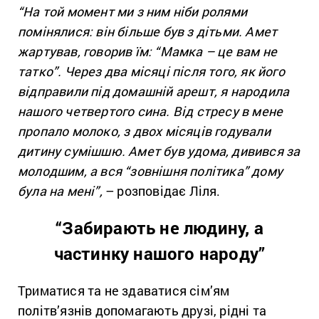
“На той момент ми з ним ніби ролями
помінялися: він більше був з дітьми. Амет
жартував, говорив їм: “Мамка – це вам не
татко”. Через два місяці після того, як його
відправили під домашній арешт, я народила
нашого четвертого сина. Від стресу в мене
пропало молоко, з двох місяців годували
дитину сумішшю. Амет був удома, дивився за
молодшим, а вся “зовнішня політика” дому
була на мені”,
– розповідає Ліля.
“Забирають не людину, а
частинку нашого народу”
Триматися та не здаватися сім’ям
політв’язнів допомагають друзі, рідні та