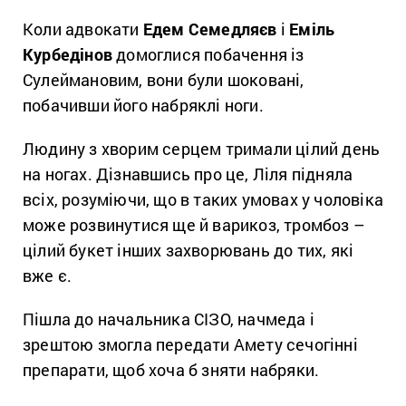
Коли адвокати
Едем Семедляєв
і
Еміль
Курбедінов
домоглися побачення із
Сулеймановим, вони були шоковані,
побачивши його набряклі ноги.
Людину з хворим серцем тримали цілий день
на ногах. Дізнавшись про це, Ліля підняла
всіх, розуміючи, що в таких умовах у чоловіка
може розвинутися ще й варикоз, тромбоз –
цілий букет інших захворювань до тих, які
вже є.
Пішла до начальника СІЗО, начмеда і
зрештою змогла передати Амету сечогінні
препарати, щоб хоча б зняти набряки.