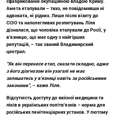
сфабрикованій окупаційною владою Криму.
Амета етапували – тихо, не повідомивши ні
адвоката, ні рідних. Лише після візиту до
СІЗО та наполегливих розпитувань Ліля
дізналася, що чоловіка етапували до Росії, у
в’язницю, що має одну з найгірших
репутацій, – так званий Владимирский
централ.
“Як він перенесе етап, сказати складно, адже
з його діагнозом він узагалі не має
залишатись у в’язниці навіть за російськими
законами”,
– каже Ліля.
Відсутність доступу до якісної медицини та
ліків в українських політв’язнів – норма для
російських пенітенціарних установ. У лютому