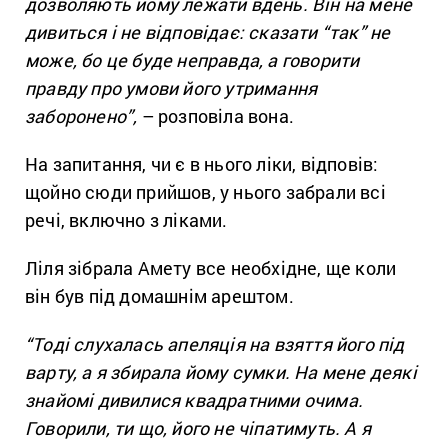
дозволяють йому лежати вдень. Він на мене
дивиться і не відповідає: сказати “так” не
може, бо це буде неправда, а говорити
правду про умови його утримання
заборонено”,
– розповіла вона.
На запитання, чи є в нього ліки, відповів:
щойно сюди прийшов, у нього забрали всі
речі, включно з ліками.
Ліля зібрала Амету все необхідне, ще коли
він був під домашнім арештом.
“Тоді слухалась апеляція на взяття його під
варту, а я збирала йому сумки. На мене деякі
знайомі дивилися квадратними очима.
Говорили, ти що, його не чіпатимуть. А я