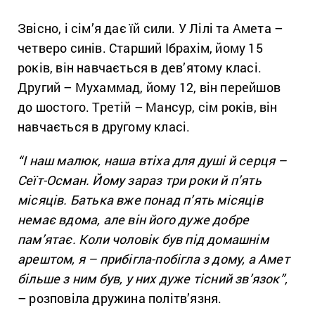
Звісно, і сім’я дає їй сили. У Лілі та Амета –
четверо синів. Старший Ібрахім, йому 15
років, він навчається в дев’ятому класі.
Другий – Мухаммад, йому 12, він перейшов
до шостого. Третій – Мансур, сім років, він
навчається в другому класі.
“І наш малюк, наша втіха для душі й серця –
Сеїт-Осман. Йому зараз три роки й п’ять
місяців. Батька вже понад п’ять місяців
немає вдома, але він його дуже добре
пам’ятає. Коли чоловік був під домашнім
арештом, я – прибігла-побігла з дому, а Амет
більше з ним був, у них дуже тісний зв’язок”,
– розповіла дружина політв’язня.