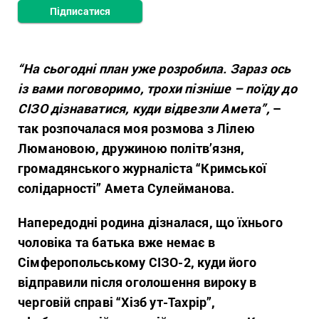
Підписатися
“На сьогодні план уже розробила. Зараз ось
із вами поговоримо, трохи пізніше – поїду до
СІЗО дізнаватися, куди відвезли Амета”,
–
так розпочалася моя розмова з Лілею
Люмановою, дружиною політв’язня,
громадянського журналіста “Кримської
солідарності” Амета Сулейманова.
Напередодні родина дізналася, що їхнього
чоловіка та батька вже немає в
Сімферопольському СІЗО-2, куди його
відправили після оголошення вироку в
черговій справі “Хізб ут-Тахрір”,