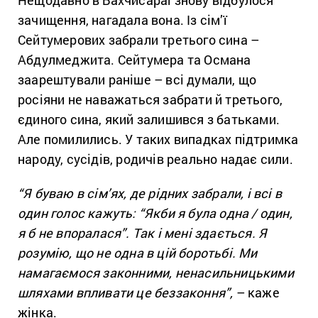
зачищення, нагадала вона. Із сім’ї
Сейтумерових забрали третього сина –
Абдулмеджита. Сейтумера та Османа
заарештували раніше – всі думали, що
росіяни не наважаться забрати й третього,
єдиного сина, який залишився з батьками.
Але помилились. У таких випадках підтримка
народу, сусідів, родичів реально надає сили.
“Я буваю в сім’ях, де рідних забрали, і всі в
один голос кажуть: “Якби я була одна / один,
я б не впоралася”. Так і мені здається. Я
розумію, що не одна в цій боротьбі. Ми
намагаємося законними, ненасильницькими
шляхами впливати це беззаконня”,
– каже
жінка.