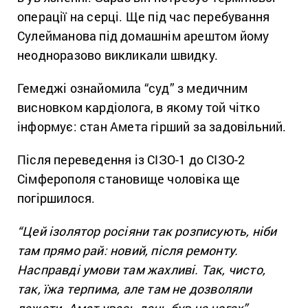
операції на серці. Ще під час перебування
Сулейманова під домашнім арештом йому
неодноразово викликали швидку.
Гемеджі ознайомила “суд” з медичним
висновком кардіолога, в якому той чітко
інформує: стан Амета гірший за задовільний.
Після переведення із СІЗО-1 до СІЗО-2
Сімферополя становище чоловіка ще
погіршилося.
“Цей ізолятор росіяни так розписують, ніби
там прямо рай: новий, після ремонту.
Насправді умови там жахливі. Так, чисто,
так, їжа терпима, але там не дозволяли
лежати. Амет увесь день був на ногах”,
–