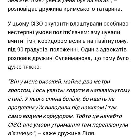
розповідає дружина кримського татарина.
У цьому СІЗО окупанти влаштували особливо
нестерпні умови політв’язням: змушували
вчити гімн, коридором вели в напівзігнутому,
під 90 градусів, положенні. Один з адвокатів
розповів дружині Сулейманова, що тому було
дуже тяжко.
“Він у мене високий, майже два метри
зростом, і ось уявіть: ходити в напівзігнутому
стані. У нього спина боліла, бо навіть на
прогулянку їх виводили під нахилом і так
само водили коридором. Тобто це начебто
СІЗО, але умови утримання там переплюнули
в’язницю”,
– каже дружина Ліля.