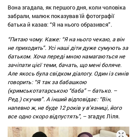
Вона згадала, як першого дня, коли чоловіка
забрали, малюк показував їй фотографії
батька й казав: “Я на нього образився”.
“Питаю чому. Каже: “Я на нього чекаю, а він
не приходить”. Усі наші діти дуже сумують за
батьком. Хоча переді мною намагаються не
зачіпати цієї теми, бачать, що мені боляче.
Але якось була свідком діалогу. Один із синів
говорить: “Я так за бабашкою
(кримськотатарською “баба” – батько. –
Ред.) скучив”. А інший відповідає: “Він,
напевно ж, не буде 12 років у в’язниці, його
все одно скоро відпустять”,
– згадує Ліля.