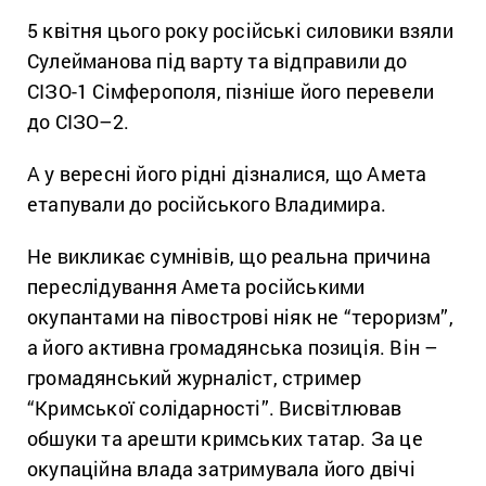
5 квітня цього року російські силовики взяли
Сулейманова під варту та відправили до
СІЗО-1 Сімферополя, пізніше його перевели
до СІЗО–2.
А у вересні його рідні дізналися, що Амета
етапували до російського Владимира.
Не викликає сумнівів, що реальна причина
переслідування Амета російськими
окупантами на півострові ніяк не “тероризм”,
а його активна громадянська позиція. Він –
громадянський журналіст, стример
“Кримської солідарності”. Висвітлював
обшуки та арешти кримських татар. За це
окупаційна влада затримувала його двічі