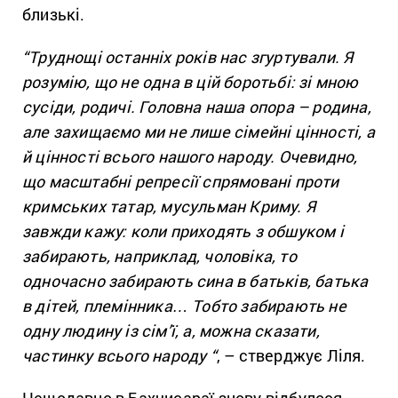
близькі.
“Труднощі останніх років нас згуртували. Я
розумію, що не одна в цій боротьбі: зі мною
сусіди, родичі. Головна наша опора – родина,
але захищаємо ми не лише сімейні цінності, а
й цінності всього нашого народу. Очевидно,
що масштабні репресії спрямовані проти
кримських татар, мусульман Криму. Я
завжди кажу: коли приходять з обшуком і
забирають, наприклад, чоловіка, то
одночасно забирають сина в батьків, батька
в дітей, племінника… Тобто забирають не
одну людину із сім’ї, а, можна сказати,
частинку всього народу “
, – стверджує Ліля.
Нещодавно в Бахчисараї знову відбулося