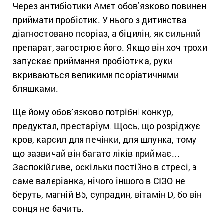
Через антибіотики Амет обов’язково повинен
приймати пробіотик. У нього з дитинства
діагностовано псоріаз, а біцилін, як сильний
препарат, загострює його. Якщо він хоч трохи
запускає приймання пробіотика, руки
вкриваються великими псоріатичними
бляшками.
Ще йому обов’язково потрібні конкур,
предуктал, престаріум. Щось, що розріджує
кров, карсил для печінки, для шлунка, тому
що зазвичай він багато ліків приймає…
Заспокійливе, оскільки постійно в стресі, а
саме валеріанка, нічого іншого в СІЗО не
беруть, магній В6, супрадин, вітамін D, бо він
сонця не бачить.