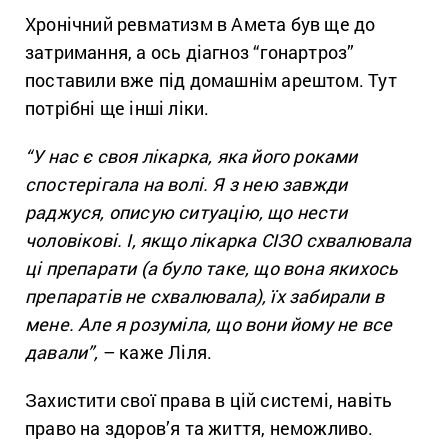
Хронічний ревматизм в Амета був ще до
затримання, а ось діагноз “гонартроз”
поставили вже під домашнім арештом. Тут
потрібні ще інші ліки.
“У нас є своя лікарка, яка його роками
спостерігала на волі. Я з нею завжди
раджуся, описую ситуацію, що нести
чоловікові. І, якщо лікарка СІЗО схвалювала
ці препарати (а було таке, що вона якихось
препаратів не схвалювала), їх забирали в
мене. Але я розуміла, що вони йому не все
давали”,
– каже Ліля.
Захистити свої права в цій системі, навіть
право на здоров’я та життя, неможливо.