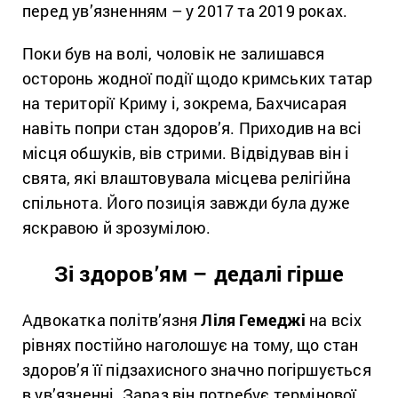
перед ув’язненням – у 2017 та 2019 роках.
Поки був на волі, чоловік не залишався
осторонь жодної події щодо кримських татар
на території Криму і, зокрема, Бахчисарая
навіть попри стан здоров’я. Приходив на всі
місця обшуків, вів стрими. Відвідував він і
свята, які влаштовувала місцева релігійна
спільнота. Його позиція завжди була дуже
яскравою й зрозумілою.
Зі здоров’ям – дедалі гірше
Адвокатка політв’язня
Ліля Гемеджі
на всіх
рівнях постійно наголошує на тому, що стан
здоров’я її підзахисного значно погіршується
в ув’язненні. Зараз він потребує термінової