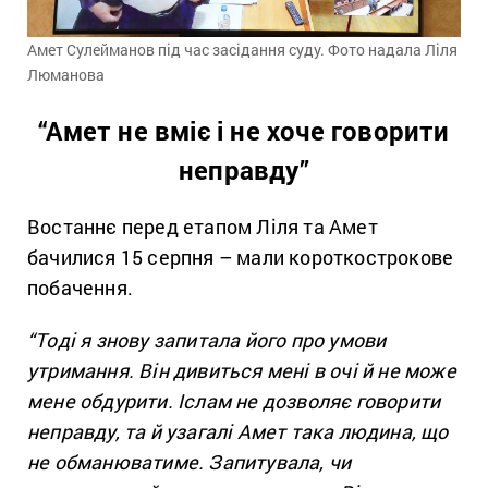
Амет Сулейманов під час засідання суду. Фото надала Ліля
Люманова
“Амет не вміє і не хоче говорити
неправду”
Востаннє перед етапом Ліля та Амет
бачилися 15 серпня – мали короткострокове
побачення.
“Тоді я знову запитала його про умови
утримання. Він дивиться мені в очі й не може
мене обдурити. Іслам не дозволяє говорити
неправду, та й узагалі Амет така людина, що
не обманюватиме. Запитувала, чи