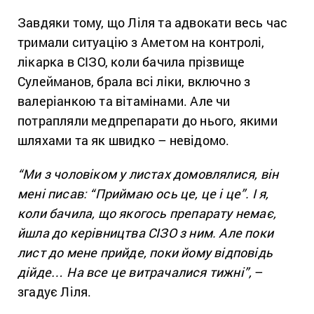
Завдяки тому, що Ліля та адвокати весь час
тримали ситуацію з Аметом на контролі,
лікарка в СІЗО, коли бачила прізвище
Сулейманов, брала всі ліки, включно з
валеріанкою та вітамінами. Але чи
потрапляли медпрепарати до нього, якими
шляхами та як швидко – невідомо.
“Ми з чоловіком у листах домовлялися, він
мені писав: “Приймаю ось це, це і це”. І я,
коли бачила, що якогось препарату немає,
йшла до керівництва СІЗО з ним. Але поки
лист до мене прийде, поки йому відповідь
дійде… На все це витрачалися тижні”,
–
згадує Ліля.