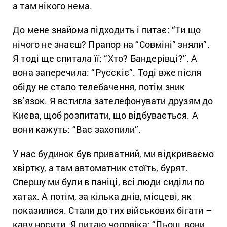
а там нікого нема.
До мене знайома підходить і питає: “Ти що
нічого не знаєш? Прапор на “Совміні” зняли”.
Я тоді ще спитала її: “Хто? Бандерівці?”. А
вона заперечила: “Русскіє”. Тоді вже після
обіду не стало телебачення, потім зник
зв’язок. Я встигла зателефонувати друзям до
Києва, щоб розпитати, що відбувається. А
вони кажуть: “Вас захопили”.
У нас будинок був приватний, ми відкриваємо
хвіртку, а там автоматник стоїть, бурят.
Спершу ми були в паніці, всі люди сиділи по
хатах. А потім, за кілька днів, місцеві, як
показилися. Стали до тих військових бігати –
каву носити. Я питаю чоловіка: “Льош, вони