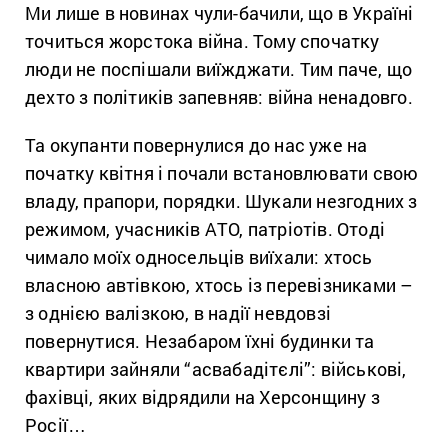
Ми лише в новинах чули-бачили, що в Україні
точиться жорстока війна. Тому спочатку
люди не поспішали виїжджати. Тим паче, що
дехто з політиків запевняв: війна ненадовго.
Та окупанти повернулися до нас уже на
початку квітня і почали встановлювати свою
владу, прапори, порядки. Шукали незгодних з
режимом, учасників АТО, патріотів. Отоді
чимало моїх односельців виїхали: хтось
власною автівкою, хтось із перевізниками –
з однією валізкою, в надії невдовзі
повернутися. Незабаром їхні будинки та
квартири зайняли “асвабадітєлі”: військові,
фахівці, яких відрядили на Херсонщину з
Росії…