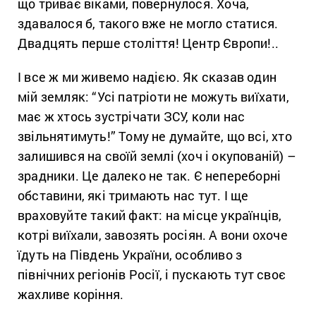
що триває віками, повернулося. Хоча,
здавалося б, такого вже не могло статися.
Двадцять перше століття! Центр Європи!..
І все ж ми живемо надією. Як сказав один
мій земляк: “Усі патріоти не можуть виїхати,
має ж хтось зустрічати ЗСУ, коли нас
звільнятимуть!” Тому не думайте, що всі, хто
залишився на своїй землі (хоч і окупованій) –
зрадники. Це далеко не так. Є непереборні
обставини, які тримають нас тут. І ще
враховуйте такий факт: на місце українців,
котрі виїхали, завозять росіян. А вони охоче
їдуть на Південь України, особливо з
північних регіонів Росії, і пускають тут своє
жахливе коріння.