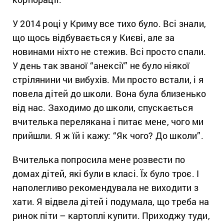
У 2014 році у Криму все тихо було. Всі знали,
що щось відбувається у Києві, але за
новинами ніхто не стежив. Всі просто спали.
У день так званої “анексії” не було ніякої
стрілянини чи вибухів. Ми просто встали, і я
повела дітей до школи. Вона була близенько
від нас. Заходимо до школи, спускається
вчителька перелякана і питає мене, чого ми
прийшли. Я ж їй і кажу: “Як чого? До школи”.
Вчителька попросила мене розвести по
домах дітей, які були в класі. Їх було троє. І
наполегливо рекомендувала не виходити з
хати. Я відвела дітей і подумала, що треба на
ринок піти – картоплі купити. Приходжу туди,