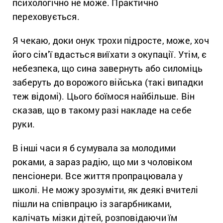
психологічно не може. Практично
переховується.
Я чекаю, доки онук трохи підросте, може, хоч
його сім’ї вдасться виїхати з окупації. Утім, є
небезпека, що сина завернуть або силоміць
заберуть до ворожого війська (такі випадки
теж відомі). Цього боїмося найбільше. Він
сказав, що в такому разі накладе на себе
руки.
В інші часи я б сумувала за молодими
роками, а зараз радію, що ми з чоловіком
пенсіонери. Все життя пропрацювала у
школі. Не можу зрозуміти, як деякі вчителі
пішли на співпрацю із загарбниками,
калічать мізки дітей, розповідаючи їм