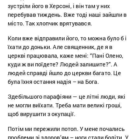
зустріли його в Херсоні, і він там у них
перебував тиждень. Вже тоді наші зайшли в
місто. Так хлопчик врятувався.
Коли вже відправили його, то можна було б і
їхати до доньки. Але священник, де я в
церкві працювала, каже мені: “Пані Олено,
куди ж ви поїдете? Людей залишите?”. А
людей справді йшло до церкви багато. Це
була їхня остання надія – на Бога.
Здебільшого парафіяни — це літні люди, які
не могли виїхати. Треба мати великі гроші,
щоб вирушити з окупації.
Потім ми пережили потоп. У мене почались
проблеми зі здоров’ям – ноги стали боліти. У