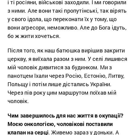
і ті росіяни, військові заходили. І ми говорили
з ними. Але вони такі пропутінські, так вірять
у свого ідола, що переконати їх у тому, що
вони агресори, неможливо. Але до Бога ідуть,
бо ж жити хочеться.
Після того, як наш батюшка вирішив закрити
церкву, я виїхала разом з ним. У селі лишився
мій чоловік дивитися за будинком. Ми з
панотцем їхали через Росію, Естонію, Литву,
Польщу і потім лише дістались України.
Через пів року цим маршрутом поїхав мій
чоловік.
Чим завершилось для нас життя в окупації?
Моєю онкологією, чоловікові поставили
клапан на серці
. Живемо зараз у доньки. А