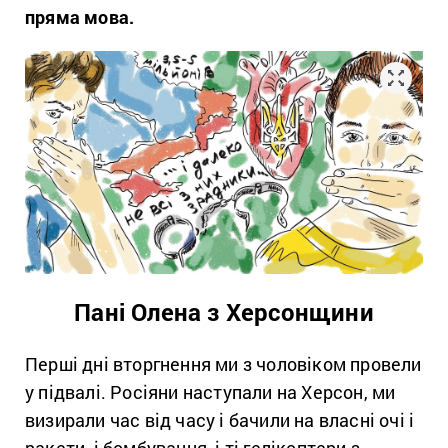
пряма мова.
Пані Олена з Херсонщини
Перші дні вторгнення ми з чоловіком провели
у підвалі. Росіяни наступали на Херсон, ми
визирали час від часу і бачили на власні очі і
ракети, і бомбування, і ті гелікоптери з