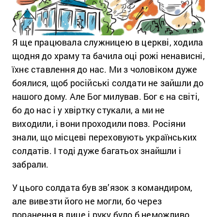
Я ще працювала служницею в церкві, ходила
щодня до храму та бачила оці рожі ненависні,
їхнє ставлення до нас. Ми з чоловіком дуже
боялися, щоб російські солдати не зайшли до
нашого дому. Але Бог милував. Бог є на світі,
бо до нас і у хвіртку стукали, а ми не
виходили, і вони проходили повз. Росіяни
знали, що місцеві переховують українських
солдатів. І тоді дуже багатьох знайшли і
забрали.
У цього солдата був зв’язок з командиром,
але вивезти його не могли, бо через
поранення в лице і руку було б неможливо