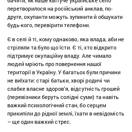
бачити, як наше квітуче українське село
перетворилося на російський анклав, по-
друге, окупанти можуть зупинити й обшукати
будь-кого, перевірити телефони.
Є в селі й ті, кому однаково, яка влада, аби не
стріляли та було що їсти. Є ті, хто відкрито
підтримує окупаційну владу. Але чимало
людей мріють про повернення нашої
території в Україну. У багатьох були причини
не виїхати: старі батьки, хворі родичі чи
слабке власне здоров’я, відсутність грошей
(перевізники беруть солідні суми) та навіть
важкий психологічний стан, бо серцем
прикипіли до рідної землі, їхати в невідомість
– ще один важкий стрес.