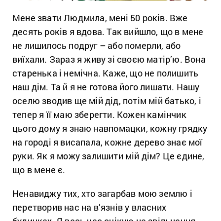
Мене звати Людмила, мені 50 років. Вже
десять років я вдова. Так вийшло, що в мене
не лишилось подруг – або померли, або
виїхали. Зараз я живу зі своєю матір’ю. Вона
старенька і немічна. Каже, що не полишить
наш дім. Та й я не готова його лишати. Нашу
оселю зводив ще мій дід, потім мій батько, і
тепер я її маю зберегти. Кожен камінчик
цього дому я знаю навпомацки, кожну грядку
на городі я висапала, кожне дерево знає мої
руки. Як я можу залишити мій дім? Це єдине,
що в мене є.
Ненавиджу тих, хто загарбав мою землю і
перетворив нас на в’язнів у власних