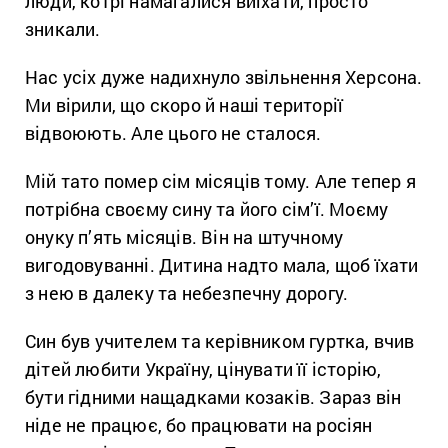
люди, котрі намагалися виїхати, просто
зникали.
Нас усіх дуже надихнуло звільнення Херсона.
Ми вірили, що скоро й наші території
відвоюють. Але цього не сталося.
Мій тато помер сім місяців тому. Але тепер я
потрібна своєму сину та його сім’ї. Моєму
онуку п’ять місяців. Він на штучному
вигодовуванні. Дитина надто мала, щоб їхати
з нею в далеку та небезпечну дорогу.
Син був учителем та керівником гуртка, вчив
дітей любити Україну, цінувати її історію,
бути гідними нащадками козаків. Зараз він
ніде не працює, бо працювати на росіян