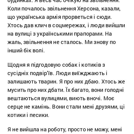
будинках. Я весь час очікую на звільнення.
Коли почалось звільнення Херсона, казали,
що українська армія прорветься і сюди.
Хтось дав клич в соцмережах, і люди вийшли
на вулиці з українськими прапорами. На
жаль, звільнення не сталось. Ми знову по
інший бік волі.
Щодня я підгодовую собак і котиків з
сусідніх подвір’їв. Люди виїжджають і
залишають тварин. Я про них дбаю. Хтось же
мусить про них дбати. Їх багато, вони голодні
вештаються вулицями, виють вночі. Моє
серце не камінь. Вони стали мені друзями, ці
котики і песики.
Я не вийшла на роботу, просто не можу, мені