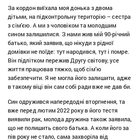
За кордон виїхала моя донька з двома
дітьми, на підконтрольну територію – сестра
з сім’єю. А ми з чоловіком та молодшим
сином залишилися. З нами жив мій 90-річний
батько, який заявив, що нікуди з рідної
домівки не поїде: тут народився, тут і помре.
Він підлітком пережив Другу світову, усе
життя працював тяжко, щоб сім’ю
забезпечити. Я не могла його залишити, адже
в такому віці він сам собі ради вже не дав би.
Син одружився напередодні вторгнення, та
вже перед лютим 2022 року в його тестя
виявили рак, молода дружина також заявила,
що не полишить свого батька. А коли його за
пів року не стало, сама захворіла від