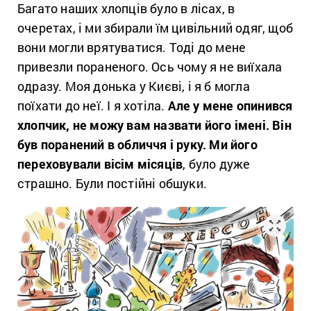
Багато наших хлопців було в лісах, в
очеретах, і ми збирали їм цивільний одяг, щоб
вони могли врятуватися. Тоді до мене
привезли пораненого. Ось чому я не виїхала
одразу. Моя донька у Києві, і я б могла
поїхати до неї. І я хотіла.
Але у мене опинився
хлопчик, не можу вам назвати його імені. Він
був поранений в обличчя і руку. Ми його
переховували вісім місяців
, було дуже
страшно. Були постійні обшуки.