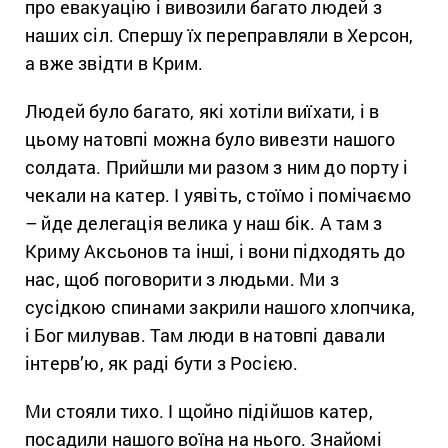
про евакуацію і вивозили багато людей з
наших сіл. Спершу їх переправляли в Херсон,
а вже звідти в Крим.
Людей було багато, які хотіли виїхати, і в
цьому натовпі можна було вивезти нашого
солдата. Прийшли ми разом з ним до порту і
чекали на катер. І уявіть, стоїмо і помічаємо
– йде делегація велика у наш бік. А там з
Криму Аксьонов та інші, і вони підходять до
нас, щоб поговорити з людьми. Ми з
сусідкою спинами закрили нашого хлопчика,
і Бог милував. Там люди в натовпі давали
інтерв’ю, як раді бути з Росією.
Ми стояли тихо. І щойно підійшов катер,
посадили нашого воїна на нього. Знайомі