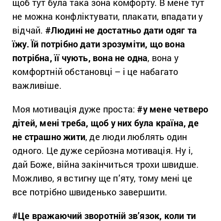
щоб тут була така зона комфорту. В мене тут
не можна конфліктувати, плакати, впадати у
відчай.
#Людині не достатньо дати одяг та
їжу. Їй потрібно дати зрозуміти, що вона
потрібна, її чують, вона не одна
, вона у
комфортній обстановці – і це набагато
важливіше.
Моя мотивація дуже проста:
#у мене четверо
дітей, мені треба, щоб у них була країна, де
не страшно жити
, де люди люблять один
одного. Це дуже серйозна мотивація. Ну і,
дай Боже, війна закінчиться трохи швидше.
Можливо, я встигну ще п’яту, тому мені це
все потрібно швиденько завершити.
#Це вражаючий зворотній зв’язок, коли ти