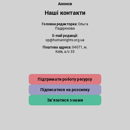
Анонси
Наші контакти
Головна редакторка:
Ольга
Падірякова
E-mail редакції:
op@humanrights.org.ua
Поштова
адреса:
04071, м.
Київ, а/с 33
Підтримати роботу ресурсу
Підписатися на розсилку
Зв’язатися з нами