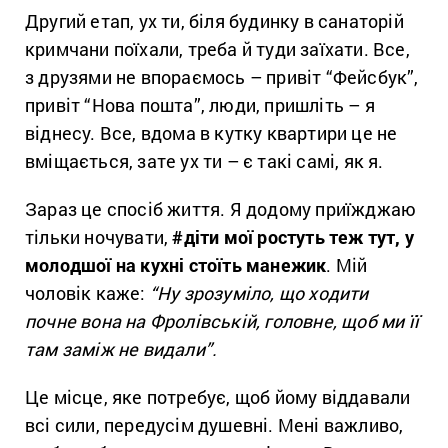
Другий етап, ух ти, біля будинку в санаторій
кримчани поїхали, треба й туди заїхати. Все,
з друзями не впораємось – привіт “Фейсбук”,
привіт “Нова пошта”, люди, пришліть – я
віднесу. Все, вдома в кутку квартири це не
вміщається, зате ух ти – є такі самі, як я.
Зараз це спосіб життя. Я додому приїжджаю
тільки ночувати,
#діти мої ростуть теж тут, у
молодшої на кухні стоїть манежик
. Мій
чоловік каже:
“Ну зрозуміло, що ходити
почне вона на Фролівській, головне, щоб ми її
там заміж не видали”.
Це місце, яке потребує, щоб йому віддавали
всі сили, передусім душевні. Мені важливо,