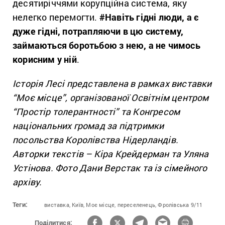
десятиріччями корупційна система, яку
нелегко перемогти.
#Навіть гідні люди, а є
дуже гідні, потрапляючи в цю систему,
займаються боротьбою з нею, а не чимось
корисним у ній
.
Історія Лесі представлена в рамках виставки
“Моє місце”, організованої Освітнім центром
“Простір толерантності” та Конгресом
національних громад за підтримки
посольства Королівства Нідерландів.
Авторки текстів – Кіра Крейдерман та Уляна
Устінова. Фото Дани Верстак та із сімейного
архіву.
Теги:
виставка,
Київ,
Моє місце,
переселенець,
Фролівська 9/11
Поділитися: