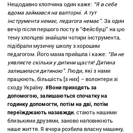
Нещодавно хлопчина один каже:
“Я в себе
вдома займався на валторні. А тут
інструмента немає, педагога немає”.
За один
вечір після першого посту в “Фейсбуці” на цю
тему хлопцеві знайшли чотири інструмента,
підібрали музичну школу з хорошим
педагогом. Його мама прийшла і каже:
“Ви не
уявляєте скільки у дитини щастя! Дитина
залишилася дитиною”.
Люди, які з нами
працюють, більшість [з них] – волонтери зі
сходу Україну.
#Вони приходять за
допомогою, залишаються спочатку на
годинку допомогти, потім на дві, потім
переїжджають назавжди
, стають нашими
близькими друзями, заново наповнюють
наше життя. Я вчора розбила власну машину,