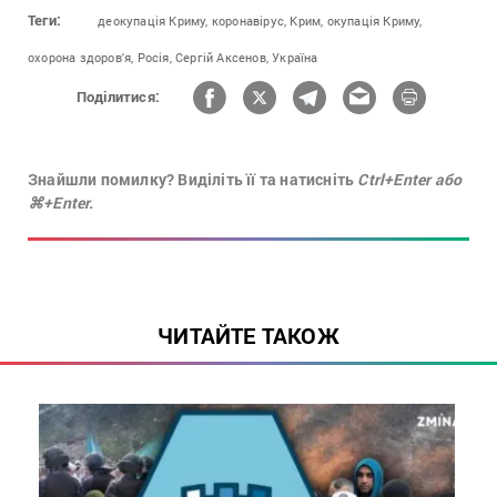
Теги:
деокупація Криму,
коронавірус,
Крим,
окупація Криму,
охорона здоров'я,
Росія,
Сергій Аксенов,
Україна
Поділитися:
Знайшли помилку? Виділіть її та натисніть
Ctrl+Enter або
⌘+Enter.
ЧИТАЙТЕ ТАКОЖ