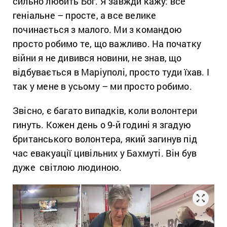
сильно любить Бог. Я завжди кажу: все
геніальне – просте, а все велике
починається з малого. Ми з командою
просто робимо те, що важливо. На початку
війни я не дивився новини, не знав, що
відбувається в Маріуполі, просто туди їхав. І
так у мене в усьому – ми просто робимо.
Звісно, є багато випадків, коли волонтери
гинуть. Кожен день о 9-й годині я згадую
британського волонтера, який загинув під
час евакуації цивільних у Бахмуті. Він був
дуже світлою людиною.