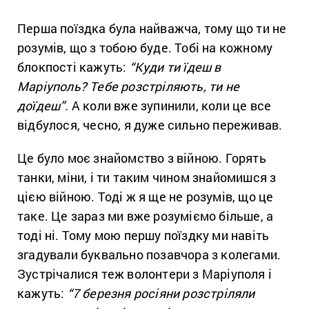
Перша поїздка була найважча, тому що ти не
розумів, що з тобою буде. Тобі на кожному
блокпості кажуть:
“Куди ти їдеш в
Маріуполь? Тебе розстріляють, ти не
доїдеш”.
А коли вже зупинили, коли це все
відбулося, чесно, я дуже сильно переживав.
Це було моє знайомство з війною. Горять
танки, міни, і ти таким чином знайомишся з
цією війною. Тоді ж я ще не розумів, що це
таке. Це зараз ми вже розуміємо більше, а
тоді ні. Тому мою першу поїздку ми навіть
згадували буквально позавчора з колегами.
Зустрічалися теж волонтери з Маріуполя і
кажуть:
“7 березня росіяни розстріляли