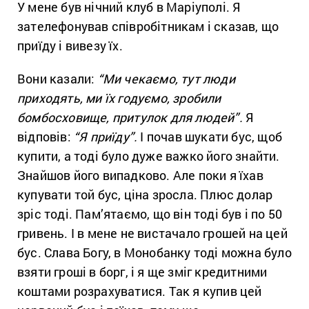
У мене був нічний клуб в Маріуполі. Я
зателефонував співробітникам і сказав, що
приїду і вивезу їх.
Вони казали:
“Ми чекаємо, тут люди
приходять, ми їх годуємо, зробили
бомбосховище, притулок для людей”.
Я
відповів:
“Я приїду”.
І почав шукати бус, щоб
купити, а тоді було дуже важко його знайти.
Знайшов його випадково. Але поки я їхав
купувати той бус, ціна зросла. Плюс долар
зріс тоді. Пам’ятаємо, що він тоді був і по 50
гривень. І в мене не вистачало грошей на цей
бус. Слава Богу, в Монобанку тоді можна було
взяти гроші в борг, і я ще зміг кредитними
коштами розрахуватися. Так я купив цей