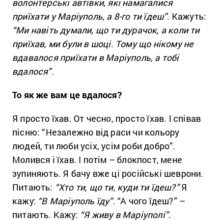
волонтерські автівки, які намагалися
приїхати у Маріуполь, а 8-го ти їдеш”.
Кажуть:
“Ми навіть думали, що ти дурачок, а коли ти
приїхав, ми були в шоці. Тому що нікому не
вдавалося приїхати в Маріуполь, а тобі
вдалося”.
То як же вам це вдалося?
Я просто їхав. От чесно, просто їхав. І співав
пісню: “Незалежно від раси чи кольору
людей, ти люби усіх, усім роби добро”.
Молився і їхав. І потім – блокпост, мене
зупиняють. Я бачу вже ці російські шеврони.
Питають:
“Хто ти, що ти, куди ти їдеш?”
Я
кажу:
“В Маріуполь їду”.
“А чого їдеш?” –
питають. Кажу:
“Я живу в Маріуполі”.