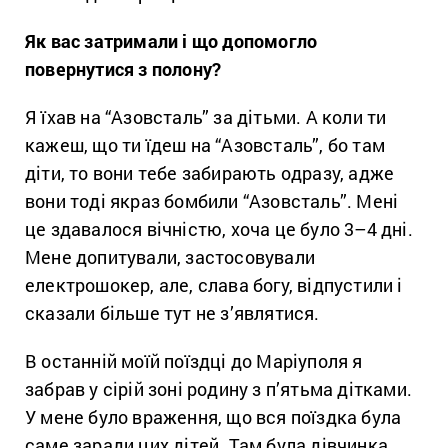
Як вас затримали і що допомогло
повернутися з полону?
Я їхав на “Азовсталь” за дітьми. А коли ти
кажеш, що ти їдеш на “Азовсталь”, бо там
діти, то вони тебе забирають одразу, адже
вони тоді якраз бомбили “Азовсталь”. Мені
це здавалося вічністю, хоча це було 3–4 дні.
Мене допитували, застосовували
електрошокер, але, слава богу, відпустили і
сказали більше тут не з’являтися.
В останній моїй поїздці до Маріуполя я
забрав у сірій зоні родину з п’ятьма дітками.
У мене було враження, що вся поїздка була
саме заради цих дітей. Там була дівчинка,