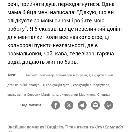
речі, прийняти душ, переодягнутися. Одна
мама бійця мені написала: “Дякую, що ви
слідкуєте за моїм сином і робите мою
роботу”. Я б сказав, що це невеличкий допінг
для менталки. Коли все навколо сіре, ці
кольорові пункти незламності, де є
розмальовки, чай, кава, телевізор, гаряча
вода, додають життю барв.
Теги:
Бахмут,
волонтер,
волонтери в Україні,
діти,
діти війни,
діти на війні,
евакуація,
евакуація дітей,
евакуація з Маріуполя,
евакуація з Херсону,
Маріуполь,
окупований Маріуполь,
Олешки
Поділитися:
Знайшли помилку? Виділіть її та натисніть
Ctrl+Enter або