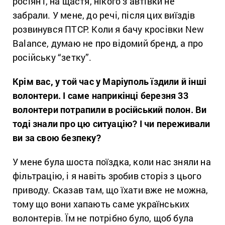
росіян і, на щастя, нікого з автівки не
забрали. У мене, до речі, після цих виїздів
розвинувся ПТСР. Коли я бачу кросівки New
Balance, думаю не про відомий бренд, а про
російську “зетку”.
Крім вас, у той час у Маріуполь їздили й інші
волонтери. І саме наприкінці березня 33
волонтери потрапили в російський полон. Ви
тоді знали про цю ситуацію? І чи переживали
ви за свою безпеку?
У мене була шоста поїздка, коли нас зняли на
фільтрацію, і я навіть зробив сторіз з цього
приводу. Сказав там, що їхати вже не можна,
тому що вони хапають саме українських
волонтерів. Їм не потрібно було, щоб була