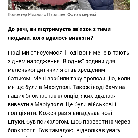
Волонтер Михайло Пуришев. Фото з мережі
До речі, ви підтримуєте зв’язок з тими
людьми, кого вдалося вивезти?
Іноді ми списуємося, іноді вони мене вітають
з днем народження. В однієї родини для
маленької дитинки я став хрещеним
батьком. Мені зробили таку пропозицію, коли
ми ще були в Маріуполі. Також іноді бачу на
наших блокпостах хлопців, яких вдалося
вивезти з Маріуполя. Це були військові і
поліціянти. Кожен раз я вигадував нові
штуки, був психологом, щоб провести їх через
блокпости. Був тамадою, відволікав увагу