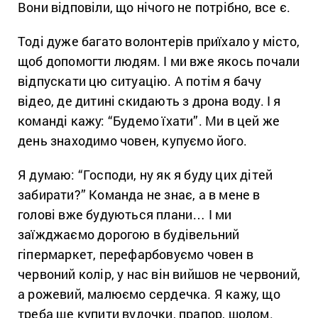
Вони відповіли, що нічого не потрібно, все є.
Тоді дуже багато волонтерів приїхало у місто,
щоб допомогти людям. І ми вже якось почали
відпускати цю ситуацію. А потім я бачу
відео, де дитині скидають з дрона воду. І я
команді кажу: “Будемо їхати”. Ми в цей же
день знаходимо човен, купуємо його.
Я думаю: “Господи, ну як я буду цих дітей
забирати?” Команда не знає, а в мене в
голові вже будуються плани… І ми
заїжджаємо дорогою в будівельний
гіпермаркет, перефарбовуємо човен в
червоний колір, у нас він вийшов не червоний,
а рожевий, малюємо сердечка. Я кажу, що
треба ще купити вудочки, прапор, шолом.