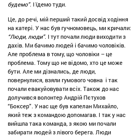
будемо”.
І їдемо туди.
Це, до речі, мій перший такий досвід ходіння
на катері. У нас був гучномовець, ми кричали:
“Люди, люди”.
І тут почали люди виходити з
дахів. Ми бачимо людей і бачимо чоловіків.
Але проблема в тому, що чоловіки – це
проблема. Тому що не відомо, хто це може
бути. Але ми дізнались, де люди,
повернулися, взяли гумового човна і так
почали евакуйовувати всіх. Також до нас
долучився волонтер Андрій Пєтухов
“Боксер”. У нас ще був капелан Михайло,
який теж з командою допомагав. І так у нас
вийшла така команда, з якою ми почали
забирати людей з лівого берега. Люди