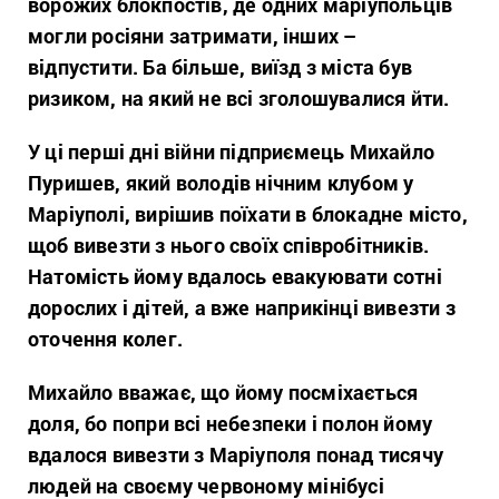
ворожих блокпостів, де одних маріупольців
могли росіяни затримати, інших –
відпустити. Ба більше, виїзд з міста був
ризиком, на який не всі зголошувалися йти.
У ці перші дні війни підприємець
Михайло
Пуришев
, який володів нічним клубом у
Маріуполі, вирішив поїхати в блокадне місто,
щоб вивезти з нього своїх співробітників.
Натомість йому вдалось евакуювати сотні
дорослих і дітей, а вже наприкінці вивезти з
оточення колег.
Михайло вважає, що йому посміхається
доля, бо попри всі небезпеки і полон йому
вдалося вивезти з Маріуполя понад тисячу
людей на своєму червоному мінібусі