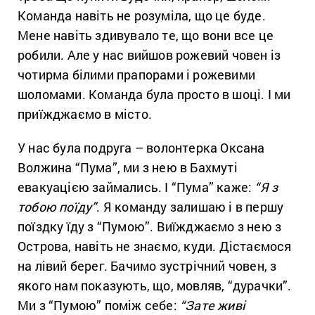
Команда навіть не розуміла, що це буде.
Мене навіть здивувало те, що вони все це
робили. Але у нас вийшов рожевий човен із
чотирма білими прапорами і рожевими
шоломами. Команда була просто в шоці. І ми
приїжджаємо в місто.
У нас була подруга – волонтерка Оксана
Волжина “Пума”, ми з нею в Бахмуті
евакуацією займались. І “Пума” каже:
“Я з
тобою поїду”
. Я команду залишаю і в першу
поїздку їду з “Пумою”. Виїжджаємо з нею з
Острова, навіть не знаємо, куди. Дістаємося
на лівий берег. Бачимо зустрічний човен, з
якого нам показують, що, мовляв, “дурачки”.
Ми з “Пумою” поміж себе:
“Зате живі