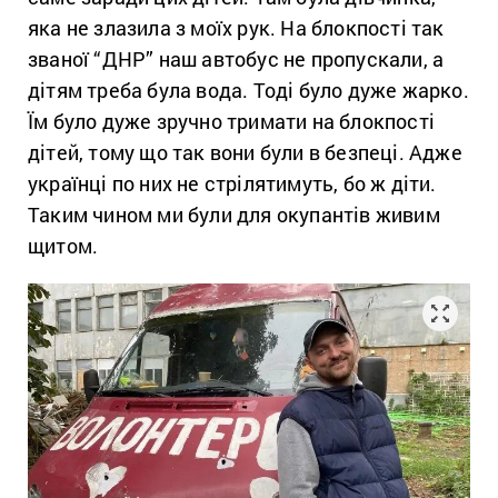
яка не злазила з моїх рук. На блокпості так
званої “ДНР” наш автобус не пропускали, а
дітям треба була вода. Тоді було дуже жарко.
Їм було дуже зручно тримати на блокпості
дітей, тому що так вони були в безпеці. Адже
українці по них не стрілятимуть, бо ж діти.
Таким чином ми були для окупантів живим
щитом.