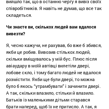
вийшло так, що в останню чергу я вивіз своїх
співробітників. Я навіть не думав, що все так
складеться.
Чи знаєте ви, скількох людей вам вдалося
вивезти?
Я, чесно кажучи, не рахував, бо вже б збився,
якби це робив. Вивозив стількох людей,
скільки вміщувалось у мій бус. Плюс після
авіаудару в моїй автівці вилетіли двері,
лобове скло, і тому багато людей не вдалося
розмістити. Якби ще були двері, то можна
було б якось “утрамбувати” і зачинити двері.
А так, скільки влазило, стільки й влазило.
Батьків із маленькими дітьми старався
брати наперед, щоб їх не притисло. А так, я