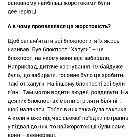
основному найбільш жорстокими були
деенерівці.
А в чому проявлялася ця жорстокість?
Щоб запам’ятати всі блокпости, я їх якось
називав. Був блокпост “Хапуги” – це
блокпост, на якому вони все забирали.
Наприклад, дитяче харчування. Їм байдуже
було, що забирати, головне було це зробити.
Такі от хапуги. На іншому блокпості всі були
п’яні. Там могли водити людей, роздягати. На
деяких блокпостах могли стріляти біля ніг,
щоб налякати. Тобто в них така була тактика.
А коли я вже під час сьомої поїздки потрапив
у підвал до них, то найжорстокіші були саме
вони – деенерівці.