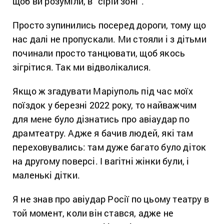
щоб ви розуміли, в “сірій зоні”.
Просто зупинились посеред дороги, тому що
нас далі не пропускали. Ми стояли і з дітьми
починали просто танцювати, щоб якось
зігрітися. Так ми відволікалися.
Якщо ж згадувати Маріуполь під час моїх
поїздок у березні 2022 року, то найважчим
для мене було дізнатись про авіаудар по
драмтеатру. Адже я бачив людей, які там
переховувались: там дуже багато було діток
на другому поверсі. І вагітні жінки були, і
маленькі дітки.
Я не знав про авіудар Росії по цьому театру в
той момент, коли він стався, адже не