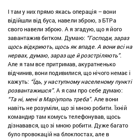
І там у них прямо якась операція – вони
відійшли від буса, навели зброю, з БТРа
свого навели зброю. А я згадую, що я його
завантажив битком. Думаю:
“Господи, зараз
щось відкриють, щось як впаде. А вони всі на
нервах, думаю, зараз ще й розстріляють”
.
Але я там все притримав, акуратненько
відчинив, вони подивилися, що нічого немає і
кажуть:
“Їдь, у наступному населеному пункті
розвантажишся”.
А я сам про себе думаю:
“Та ні, мені в Маріуполь треба”.
Але вони
навіть не розуміли, що зі мною робити. Їхній
командир там комусь телефонував, щось
дізнавався, що зі мною робити. Дуже багато
було провокацій на блокпостах, але в