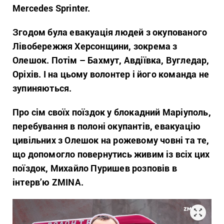
Mercedes Sprinter.
Згодом була евакуація людей з окупованого
Лівобережжя Херсонщини, зокрема з
Олешок. Потім – Бахмут, Авдіївка, Вугледар,
Оріхів. І на цьому волонтер і його команда не
зупиняються.
Про сім своїх поїздок у блокадний Маріуполь,
перебування в полоні окупантів, евакуацію
цивільних з Олешок на рожевому човні та те,
що допомогло повернутись живим із всіх цих
поїздок, Михайло Пуришев розповів в
інтерв’ю ZMINA.