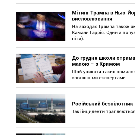
Мітинг Трампа в Нью-Йор
висловлювання
На заходах Трампа також а
Камали Гарріс. Один з попу
піти).
До грудня школи отрима
мапою – з Кримом
Щоб уникати таких помилок 
зовнішніми експертами.
Російський безпілотник
Такі інциденти трапляютьс