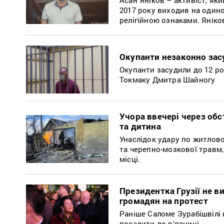
2017 року виходив на одино
релігійною ознаками. Янік
Окупанти незаконно зас
Окупанти засудили до 12 ро
Токмаку Дмитра Шайногу
Учора ввечері через обс
та дитина
Унаслідок удару по житлов
та черепно-мозкової травм,
місці.
Президентка Грузії не в
громадян на протест
Раніше Саломе Зурабішвілі н
посадити до в’язниці