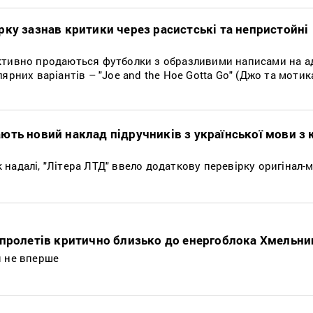
ку зазнав критики через расистські та непристойні
ктивно продаються футболки з образливими написами на а
лярних варіантів – "Joe and the Hoe Gotta Go" (Джо та моти
ють новий наклад підручників з української мови з
надалі, "Літера ЛТД" ввело додаткову перевірку оригінал-м
 пролетів критично близько до енергоблока Хмельни
я не вперше