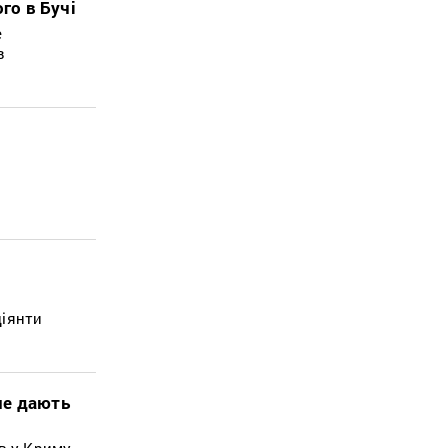
го в Бучі
е
в
ціянти
не дають
в у Криму.