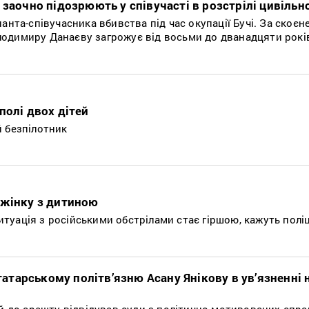
 заочно підозрюють у співучасті в розстрілі цивільно
анта-співучасника вбивства під час окупації Бучі. За скоєн
одимиру Данаєву загрожує від восьми до дванадцяти рокі
полі двох дітей
й безпілотник
 жінку з дитиною
туація з російськими обстрілами стає гіршою, кажуть полі
тарському політв’язню Асану Янікову в ув’язненні 
ий до арешту відвідував суди з політично мотивованих спра