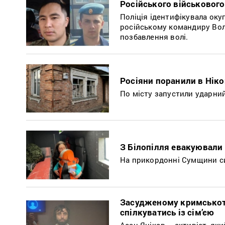
Російського військового
Поліція ідентифікувала окуп
російському командиру Вол
позбавлення волі.
Росіяни поранили в Ніко
По місту запустили ударни
З Білопілля евакуювали
На прикордонні Сумщини си
Засудженому кримськота
спілкуватись із сім’єю
Асан Яніков – активіст, як