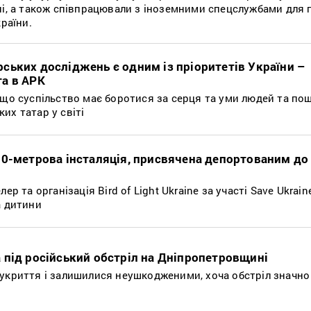
ні, а також співпрацювали з іноземними спецслужбами для 
країни.
ських досліджень є одним із пріоритетів України –
а в АРК
, що суспільство має боротися за серця та уми людей та п
их татар у світі
30-метрова інсталяція, присвячена депортованим до
ер та організація Bird of Light Ukraine за участі Save Ukrain
а дитини
 під російський обстріл на Дніпропетровщині
 укриття і залишилися неушкодженими, хоча обстріл значн