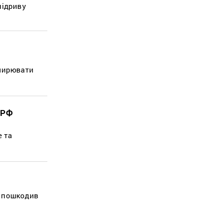
підриву
оширювати
 РФ
e та
о пошкодив