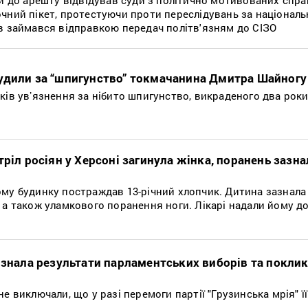
чний пікет, протестуючи проти переслідувань за націонал
ов займався відправкою передач політв'язням до СІЗО
удили за “шпигунство” токмачанина Дмитра Шайногу
ків увʼязнення за нібито шпигунство, викраденого два роки
тріл росіян у Херсоні загинула жінка, поранень зазн
ому будинку постраждав 13-річний хлопчик. Дитина зазнала
 а також уламкового поранення ноги. Лікарі надали йому д
изнала результати парламентських виборів та покли
е виключали, що у разі перемоги партії "Грузинська мрія" ї