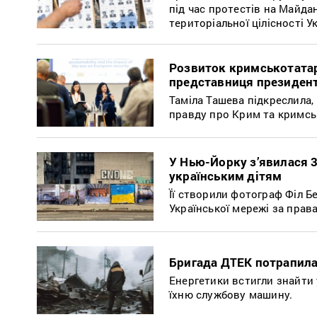
під час протестів на Майда
територіальної цілісності У
Розвиток кримськотатар
представниця президент
Таміла Ташева підкреслила
правду про Крим та кримськ
У Нью-Йорку з’явилася 
українським дітям
Її створили фотограф Філ Бел
Української мережі за прав
Бригада ДТЕК потрапила
Енергетики встигли знайти
їхню службову машину.