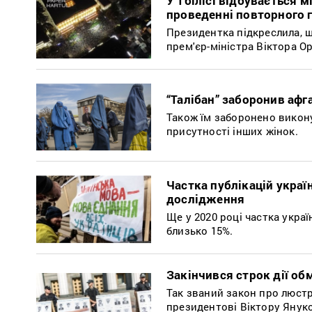
У Тбілісі відбувається м
проведенні повторного 
Президентка підкреслила, щ
прем'єр-міністра Віктора Ор
“Талібан” заборонив аф
Також їм заборонено викону
присутності інших жінок.
Частка публікацій укра
дослідження
Ще у 2020 році частка укра
близько 15%.
Закінчився строк дії о
Так званий закон про люст
президентові Віктору Януко