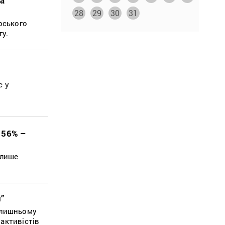
на
28
29
30
31
рського
гу.
с у
 56% –
 лише
”
колишньому
активістів