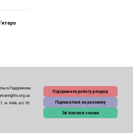
п’ятеро
льга Падірякова
Підтримати роботу ресурсу
anrights.org.ua
Підписатися на розсилку
, м. Київ, а/с 33
Зв’язатися з нами