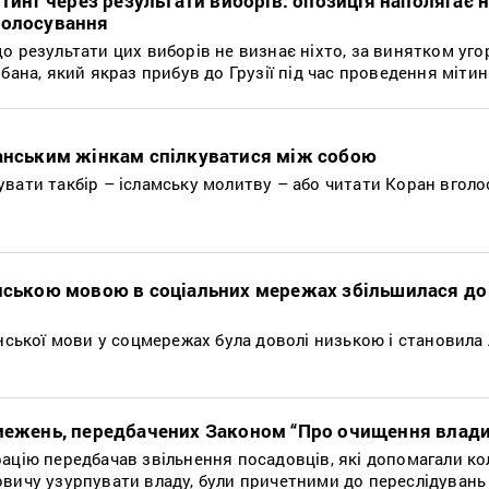
ітинг через результати виборів: опозиція наполягає 
голосування
о результати цих виборів не визнає ніхто, за винятком уго
бана, який якраз прибув до Грузії під час проведення мітин
ганським жінкам спілкуватися між собою
вати такбір – ісламську молитву – або читати Коран вголо
їнською мовою в соціальних мережах збільшилася до
їнської мови у соцмережах була доволі низькою і становила
бмежень, передбачених Законом “Про очищення влади
рацію передбачав звільнення посадовців, які допомагали 
вичу узурпувати владу, були причетними до переслідувань 