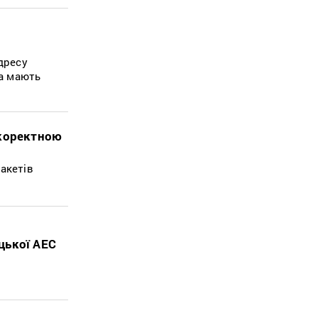
дресу
ка мають
 коректною
акетів
цької АЕС