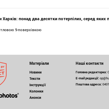
и Харків: понад два десятки потерпілих, серед яких 
житловою 9-поверхівкою
Матеріали
Наші контакти
Новини
Головна редакторка:
О
E-mail редакції:
op@hum
Тексти
Поштова
адреса:
04071
Інструкції
Колонки
Анонси