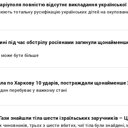
аріуполя повністю відсутнє викладання української
нюють тотальну русифікацію українських дітей на окупован
ині під час обстрілу росіянами загинули щонайменш
х може бути більше
дала по Харкову 10 ударів, постраждали щонайменше
один перебуває у важкому стані
Гази знайшли тіла шести ізраїльських заручників – 
 чиновників, трьох з шести вбитих, чиї тіла були знайдені,