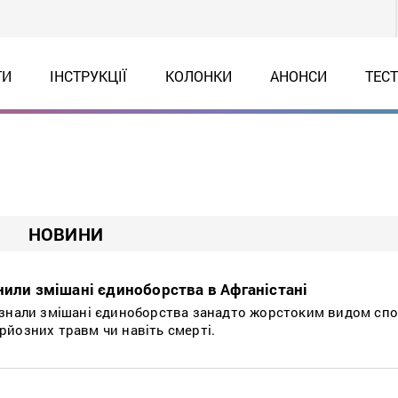
ТИ
ІНСТРУКЦІЇ
КОЛОНКИ
АНОНСИ
ТЕС
НОВИНИ
нили змішані єдиноборства в Афганістані
изнали змішані єдиноборства занадто жорстоким видом спо
рйозних травм чи навіть смерті.