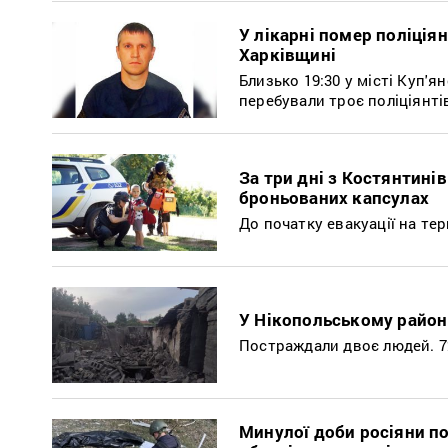
У лікарні помер поліція
Харківщині
Близько 19:30 у місті Куп'
перебували троє поліціянті
За три дні з Костянтині
броньованих капсулах
До початку евакуації на те
У Нікопольському районі
Постраждали двоє людей. 72
Минулої доби росіяни по