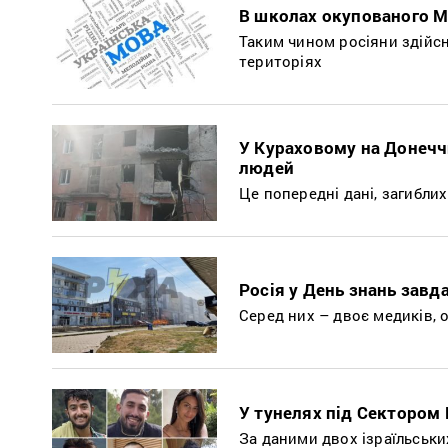
В школах окупованого М
Таким чином росіяни здійс
територіях
У Кураховому на Донечч
людей
Це попередні дані, загибли
Росія у День знань зав
Серед них – двоє медиків, 
У тунелях під Сектором 
За даними двох ізраїльських