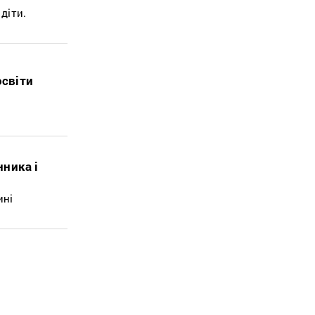
діти.
освіти
ника і
ині