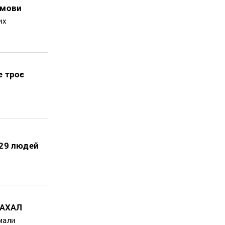
 мови
их
е троє
 29 людей
ЦАХАЛ
 мали