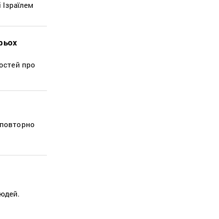
 Ізраїлем
рьох
остей про
 повторно
людей.