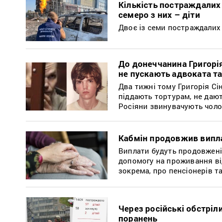
Кількість постраждалих 
семеро з них – діти
Двоє із семи постраждалих 
До донеччанина Григорія
не пускають адвоката т
Два тижні тому Григорія Сі
піддають тортурам, не дают
Росіяни звинувачують чолов
Кабмін продовжив випла
Виплати будуть продовжені
допомогу на проживання від
зокрема, про пенсіонерів т
Через російські обстріли
поранень