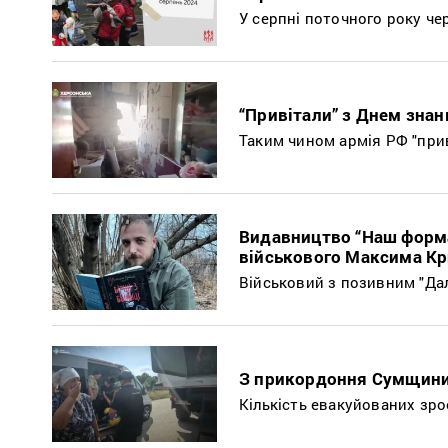
У серпні поточного року чер
“Привітали” з Днем знан
Таким чином армія РФ "прив
Видавництво “Наш форма
військового Максима К
Військовий з позивним "Далі
З прикордоння Сумщини
Кількість евакуйованих зро