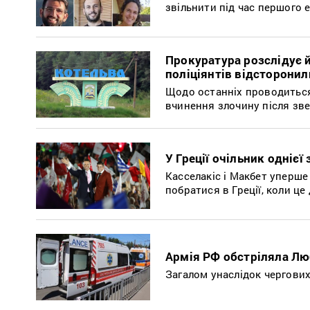
звільнити під час першого
Прокуратура розслідує 
поліціянтів відсторонил
Щодо останніх проводиться
вчинення злочину після зве
У Греції очільник одніє
Касселакіс і Макбет уперше
побратися в Греції, коли ц
Армія РФ обстріляла Люб
Загалом унаслідок чергових