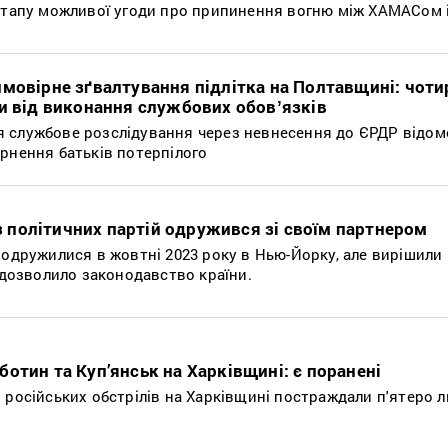
 етапу можливої угоди про припинення вогню між ХАМАСом і
ймовірне зґвалтування підлітка на Полтавщині: чоти
и від виконання службових обовʼязків
 службове розслідування через невнесення до ЄРДР відом
рнення батьків потерпілого
ї з політичних партій одружився зі своїм партнером
 одружилися в жовтні 2023 року в Нью-Йорку, але вирішили
е дозволило законодавство країни.
отин та Куп’янськ на Харківщині: є поранені
 російських обстрілів на Харківщині постраждали п'ятеро 