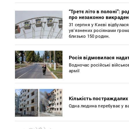
“Третє літо в полоні”: р
про незаконно викраден
31 серпня у Києві відбулася
ув'язнених росіянами громад
близько 150 родин.
Росія відмовилася надат
Водночас російські військов
армії
Кількість постраждалих
Одна людина перебуває у в