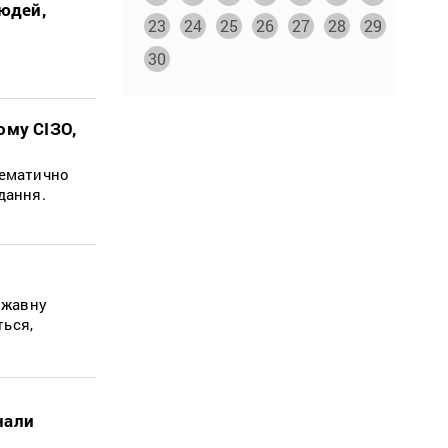
людей,
23
24
25
26
27
28
29
30
ому СІЗО,
тематично
дання.
ржавну
ться,
нали