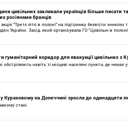
одини цивільних закликали українців більше писати т
их росіянами бранців
 акція "Третє літо в полоні" на підтримку безвісти зниклих 
ян України. Захід, який організувала ГО "Цивільні в полоні"
и гуманітарний коридор для евакуації цивільних з 
і обстрілюють навіть ті місцеві населені пункти, де немає у
 у Кураховому на Донеччині зросла до одинадцяти 
ажкому стані.