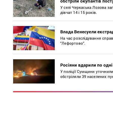
обстріли окупантів пос
У селі Черкаська Лозова за
дівчат 14 і 15 років.
Влада Венесуели екстрад
На час розслідування справ
"Лефортово".
Росіяни вдарили по одні
У поліції Сумщини уточнили
обстріляли 39 населених пун