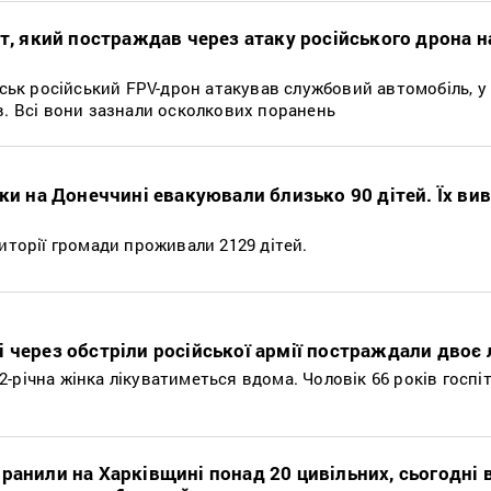
нт, який постраждав через атаку російського дрона н
янськ російський FPV-дрон атакував службовий автомобіль, у
в. Всі вони зазнали осколкових поранень
вки на Донеччині евакуювали близько 90 дітей. Їх ви
риторії громади проживали 2129 дітей.
 через обстріли російської армії постраждали двоє
-річна жінка лікуватиметься вдома. Чоловік 66 років госпі
ранили на Харківщині понад 20 цивільних, сьогодні 