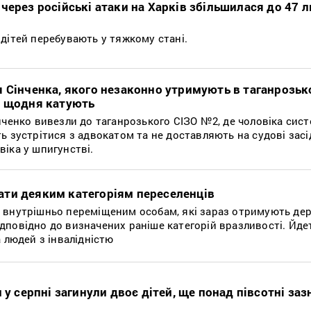
через російські атаки на Харків збільшилася до 47 
дітей перебувають у тяжкому стані.
 Сінченка, якого незаконно утримують в таганрозьк
а щодня катують
нченко вивезли до таганрозького СІЗО №2, де чоловіка сис
ь зустрітися з адвокатом та не доставляють на судові засі
іка у шпигунстві.
ти деяким категоріям переселенців
 внутрішньо переміщеним особам, які зараз отримують де
повідно до визначених раніше категорій вразливості. Йде
а людей з інвалідністю
 у серпні загинули двоє дітей, ще понад півсотні заз