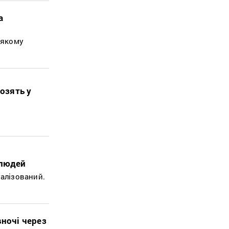
а
 якому
возять у
 людей
талізований.
вночі через