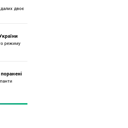
ждалих двоє
України
ого режиму
 поранені
упанти