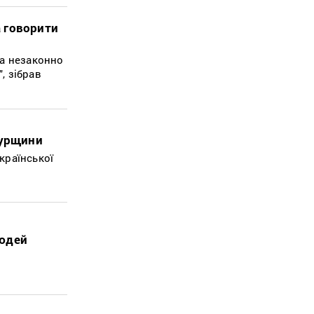
а говорити
та незаконно
, зібрав
Курщини
країнської
людей