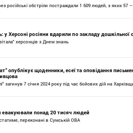
ез російські обстріли постраждали 1 609 людей, з яких 57 – 
ь: у Херсоні росіяни вдарили по закладу дошкільної 
італа" херсонців з Днем знань
т” опублікує щоденники, есеї та оповідання письмен
ривцова
" загинув 7 січня 2024 року під час бойових дій на Харківщ
 евакуювали понад 20 тисяч людей
статиме, переконані в Сумській ОВА