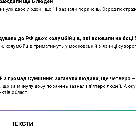
траждали ще 6 людей
гинуло двоє людей і ще 11 зазнали поранень. Серед постра
увала до РФ двох колумбійців, які воювали на боці 
и, колумбійців триматимуть у московській вʼязниці сувор
й з громад Сумщини: загинула людина, ще четверо –
, що за минулу добу поранень зазнали п'ятеро людей. А ок
ктів області.
ТЕКСТИ