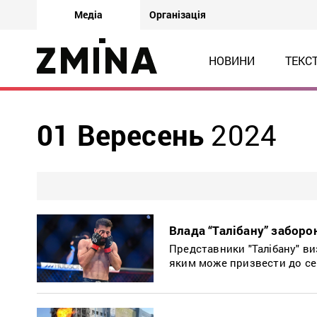
Медіа
Організація
НОВИНИ
ТЕКС
01 Вересень
2024
Влада “Талібану” заборо
Представники "Талібану" в
яким може призвести до се