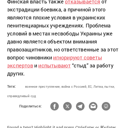
Финская власть также
отказывается
от
экстрадиции боевика, а причиной этого
являются плохие условия в украинских
пенитенциарных учреждениях. Проблема
условий в местах несвободы Украины уже
давно является объектом внимания
правозащитников, но ответственные за этот
вопрос чиновники
игнорируют советы
экспертов
и
испытывают
“стыд” за работу
других.
Теги:
военное преступление,
война с Россией,
ЕС,
Литва,
пытки,
справедливый суд
Поделиться:
Found a typo? Highlight it and press
Ctrl+Enter or ⌘+Enter.