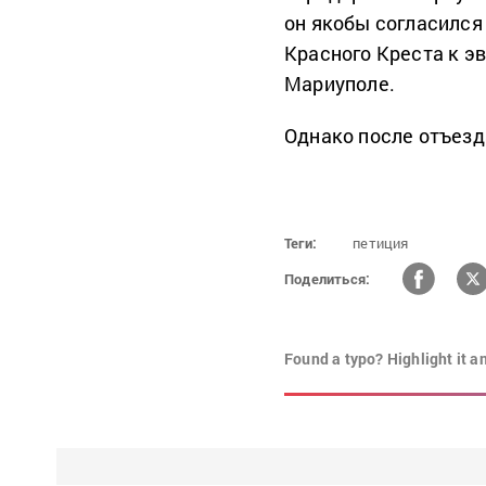
он якобы согласился
Красного Креста к э
Мариуполе.
Однако после отъезд
Теги:
петиция
Поделиться:
Found a typo? Highlight it a