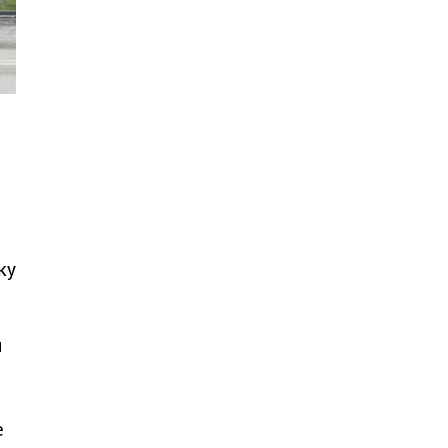
ь
ку
и
е