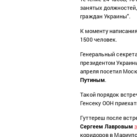
занятых должностей,
граждан Украины”.
К моменту написания
1500 человек.
Генеральный секрета
президентом Украи
апреля посетил Моск
Путиным
.
Такой порядок встр
Генсеку ООН приехат
Гуттереш после встр
Сергеем Лавровым
коридоров в Мариупол