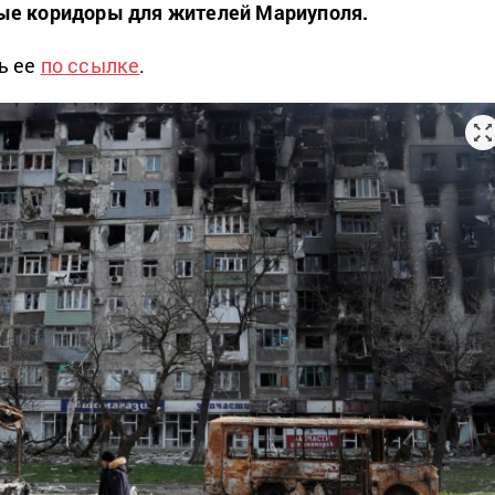
ые коридоры для жителей Мариуполя.
ь ее
по ссылке
.