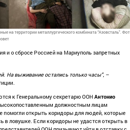
ные на территории металлургического комбината “Азовсталь”. Фот
совет
я и о сбросе Россией на Мариуполь запретных
ей. На выживание остались только часы”
, –
тиции.
тся к Генеральному секретарю ООН
Антонио
высокопоставленным должностным лицам
те помогли открыть коридоры для людей, которые
ь в ловушке. Если коридоры не удастся открыть в
о представителей ООН призывают уйти в отставку с