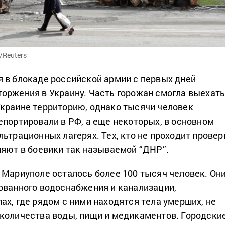
/Reuters
 в блокаде российской армии с первых дней
оржения в Украину. Часть горожан смогла выехат
краине территорию, однако тысячи человек
епортировали в РФ, а еще некоторых, в основном
льтрационных лагерях. Тех, кто не проходит провер
ляют в боевики так называемой “ДНР”.
 Мариуполе осталось более 100 тысяч человек. Он
ованного водоснабжения и канализации,
ах, где рядом с ними находятся тела умерших, не
количества воды, пищи и медикаментов. Городски