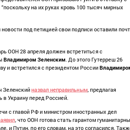
 “поскольку на их руках кровь 100 тысяч мирных
 новости под петицией свои подписи оставили поч
рь ООН 28 апреля должен встретиться с
ны
Владимиром Зеленским
. До этого Гутерреш 26
ву и встретился с президентом России
Владимиро
еч Зеленский
назвал неправильным
, предлагая
ь в Украину перед Россией.
ечи с главой РФ и министром иностранных дел
заявил
, что ООН готова стать гарантом гуманитарн
е, и Путин, по его словам, на это согласился. Такж