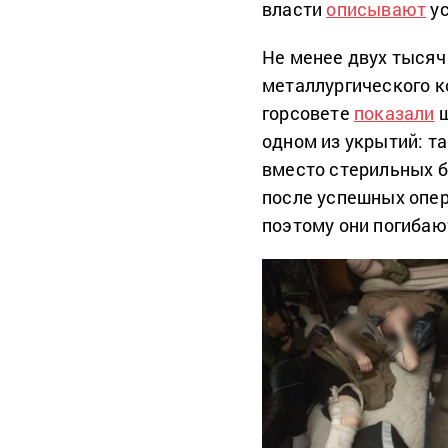
власти
описывают
ус
Не менее двух тыся
металлургического к
горсовете
показали
ш
одном из укрытий: т
вместо стерильных б
после успешных опер
поэтому они погибаю