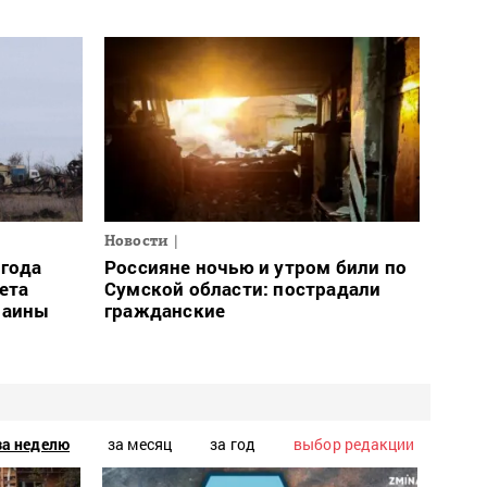
Новости
огода
Россияне ночью и утром били по
ета
Сумской области: пострадали
раины
гражданские
за неделю
за месяц
за год
выбор редакции