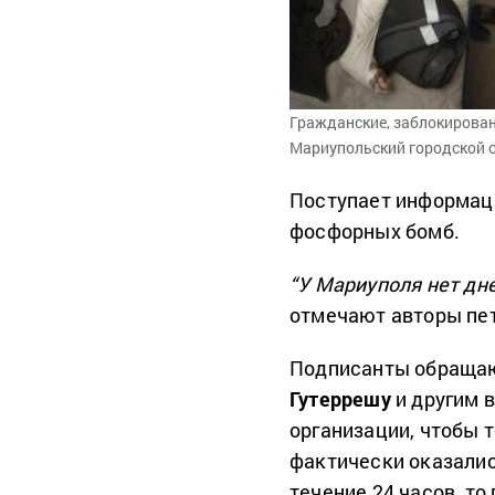
Гражданские, заблокирован
Мариупольский городской 
Поступает информаци
фосфорных бомб.
“У Мариуполя нет дн
отмечают авторы пе
Подписанты обращаю
Гутеррешу
и другим 
организации, чтобы 
фактически оказалис
течение 24 часов, т