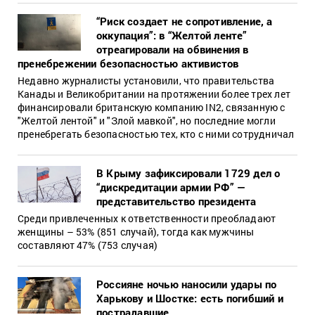
“Риск создает не сопротивление, а
оккупация”: в “Желтой ленте”
отреагировали на обвинения в
пренебрежении безопасностью активистов
Недавно журналисты установили, что правительства
Канады и Великобритании на протяжении более трех лет
финансировали британскую компанию IN2, связанную с
"Желтой лентой" и "Злой мавкой", но последние могли
пренебрегать безопасностью тех, кто с ними сотрудничал
В Крыму зафиксировали 1729 дел о
“дискредитации армии РФ” —
представительство президента
Среди привлеченных к ответственности преобладают
женщины – 53% (851 случай), тогда как мужчины
составляют 47% (753 случая)
Россияне ночью наносили удары по
Харькову и Шостке: есть погибший и
пострадавшие