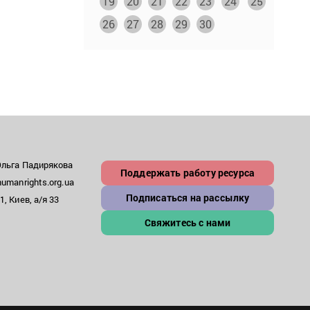
19
20
21
22
23
24
25
26
27
28
29
30
Ольга Падирякова
Поддержать работу ресурса
umanrights.org.ua
Подписаться на рассылку
, Киев, а/я 33
Свяжитесь с нами