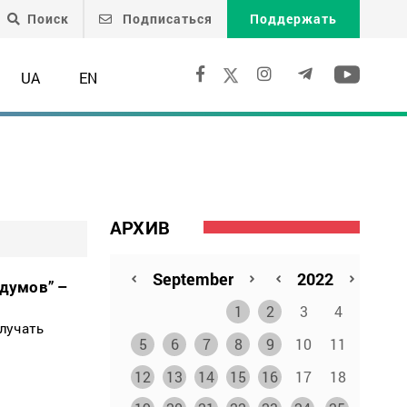
Поиск
Подписаться
Поддержать
UA
EN
АРХИВ
думов” –
1
2
3
4
лучать
5
6
7
8
9
10
11
12
13
14
15
16
17
18