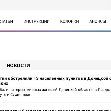
СТАТЬИ
ИНСТРУКЦИИ
КОЛОНКИ
АНОНСЫ
НОВОСТИ
утки обстреляли 13 населенных пунктов в Донецкой 
ских
убили пятерых мирных жителей Донецкой области: в Раздо
муте и Славянске
говорили к 9 годам тюрьмы за корректировку ракет