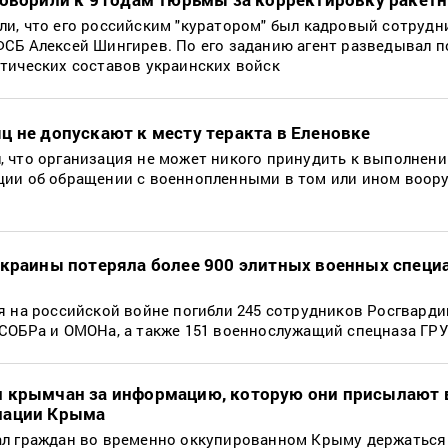
и, что его российским "куратором" был кадровый сотрудн
СБ Алексей Шингирев. По его заданию агент разведывал 
тических составов украинских войск
ц не допускают к месту теракта в Еленовке
, что организация не может никого принудить к выполнен
ции об обращении с военнопленными в том или ином воо
Украины потеряла более 900 элитных военных специ
я на российской войне погибли 245 сотрудников Росгвардии
СОБРа и ОМОНа, а также 151 военнослужащий спецназа ГРУ
л крымчан за информацию, которую они присылают 
пации Крыма
ал граждан во временно оккупированном Крыму держаться