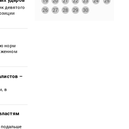
19
20
21
22
23
24
25
ик девятого
26
27
28
29
30
позиции
ию норм
руженном
алистов –
, в
властям
 подальше