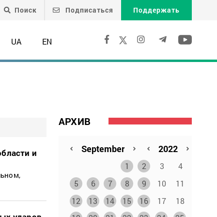
Поиск
Подписаться
Поддержать
UA
EN
АРХИВ
области и
1
2
3
4
льном,
5
6
7
8
9
10
11
12
13
14
15
16
17
18
ных ударов