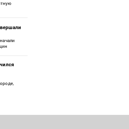
стную
совершали
 начали
нщин
ючился
ороде,