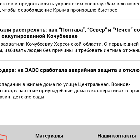
ъектов и предоставлять украинским спецслужбам всю изве
, чтобы освобождение Крыма произошло быстрее
ли расстрелять: как “Полтава”, “Север” и “Чечен” 
в оккупированной Кочубеевке
 захватили Кочубеевку Херсонской области. С первых дней
, избивать людей без причины и требовать интима от же
одара: на ЗАЭС сработала аварийная защита и откл
к
падании в жилые дома по улице Центральная, Воинов-
това, в частные приусадебные дома в кооперативах в приг
азин, детские сады
Материалы
Наши контакты