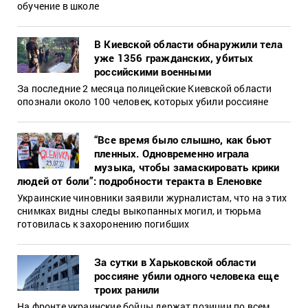
обучение в школе
В Киевской области обнаружили тела
уже 1356 гражданских, убитых
российскими военными
За последние 2 месяца полицейские Киевской области
опознали около 100 человек, которых убили россияне
“Все время было слышно, как бьют
пленных. Одновременно играла
музыка, чтобы замаскировать крики
людей от боли”: подробности теракта в Еленовке
Украинские чиновники заявили журналистам, что на этих
снимках видны следы выкопанных могил, и тюрьма
готовилась к захоронению погибших
За сутки в Харьковской области
россияне убили одного человека еще
троих ранили
На фронте украинские бойцы держат позиции по всем