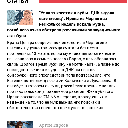
СТАТЬИ
“Узнала крестик и зубы. ДНК ждала
еще месяц”: Ирина из Чернигова
несколько недель искала мужа,
погибшего из-за обстрела россиянами эвакуационного
автобуса
Врача Центра современной онкологии в Чернигове
Евгения Луценко три месяца считали без вести
пропавшим. 13 марта, когда мужчина пытался выехать
из Чернигова к семье в поселок Варва, с ним оборвалась
связь. Долгое время мужчину не могли найти. Близкие до
последнего верили в чудо, но ДНК-экспертиза
обнаруженного впоследствии тела подтвердила, что
Евгений погиб между селами Колычевка и Лукашевка. В
автобус, в котором он ехал, российские военные попали
противотанковой управляемой ракетой. Жена убитого
Ирина рассказала ZMINA о неделях, проведенных в
надежде на то, что ее муж выжил, его поисках и
обстоятельствах военного преступления россиян
Артем Гиреев