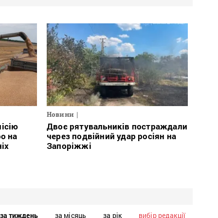
Новини
місію
Двоє рятувальників постраждали
о на
через подвійний удар росіян на
ніх
Запоріжжі
за тиждень
за місяць
за рік
вибір редакції