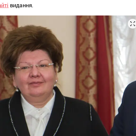
айті
видання.