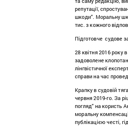
та саму редакцію, вим
репутації, спростува
шкоди”. Моральну шко
тис. з кожного відпо
Підготовче судове за
28 квітня 2016 року 
задоволене клопотан
лінгвістичної експер
справи на час прове
Крапку в судовій тяг
червня 2019-го. За р
погляд” на користь А
моральну компенсацію
публікацією честі, гі