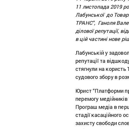
11 листопада 2019 ро
Лабунської до Това
ТРАНС”, Ганоля Вален
ділової репутації, в
в цій частині нове рі
Лабунській у задоволе
репутації та відшкод
стягнули на користь
судового збору в розм
Юрист “Платформи п
перемогу медійників 
Програш медіа в перш
стадії касаційного о
захисту свободи слова