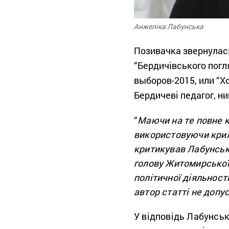
Анжеліка Лабунська
Позивачка звернулася 
“Бердичівського погля
выборов-2015, или “Хо
Бердичеві педагог, ни
“
Маючи на те повне к
використовуючи крила
критикував Лабунську
голову Житомирської 
політичної діяльност
автор статті не допус
У відповідь Лабунськ