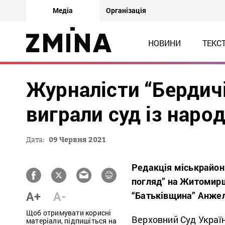
Медіа
Організація
НОВИНИ
ТЕКС
Журналісти “Бердич
виграли суд із нар
Дата:
09 Червня 2021
Редакція міськрайон
погляд” на Житомирщи
A+
A-
“Батьківщина” Анжел
Щоб отримувати корисні
Верховний Суд Україн
матеріали, підпишіться на