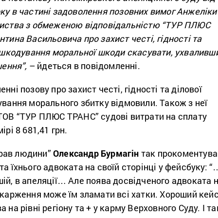
ку в частині задоволення позовних вимог Анжеліки
риства з обмеженою відповідальністю “ТУР ПЛЮС
тина Васильовича про захист честі, гідності та
ідшкодування моральної шкоди скасувати, ухваливш
шення”,
– йдеться в повідомленні.
нні позову про захист честі, гідності та ділової
ування морального збитку відмовили. Також з неї
 ТОВ “ТУР ПЛЮС ТРАНС” судові витрати на сплату
ірі 8 681,41 грн.
рав людини”
Олександр Бурмагін
так прокоментува
та їхнього адвоката на своїй сторінці у фейсбуку: “
ій, в апеляції… Але поява досвідченого адвоката 
скарження може їм зламати всі хатки. Хороший кей
 на рівні регіону та + у карму Верховного Суду. І та