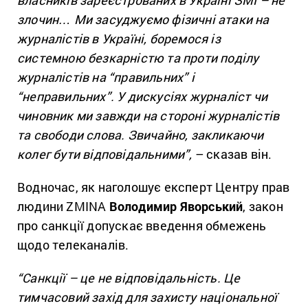
власників зареєстрованих в Україні ЗМІ – не
злочин… Ми засуджуємо фізичні атаки на
журналістів в Україні, боремося із
системною безкарністю та проти поділу
журналістів на “правильних” і
“неправильних”. У дискусіях журналіст чи
чиновник ми завжди на стороні журналістів
та свободи слова. Звичайно, закликаючи
колег бути відповідальними”,
– сказав він.
Водночас, як наголошує експерт Центру прав
людини ZMINA
Володимир Яворський
, закон
про санкції допускає введення обмежень
щодо телеканалів.
“Санкції – це не відповідальність. Це
тимчасовий захід для захисту національної