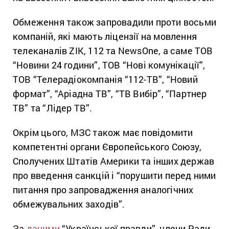
Обмеження також запровадили проти восьми
компаній, які мають ліцензії на мовлення
телеканалів ZIK, 112 та NewsOne, а саме ТОВ
“Новини 24 години”, ТОВ “Нові комунікації”,
ТОВ “Телерадіокомпанія “112-ТВ”, “Новий
формат”, “Аріадна ТВ”, “ТВ Вибір”, “Партнер
ТВ” та “Лідер ТВ”.
Окрім цього, МЗС також має повідомити
компетентні органи Європейського Союзу,
Сполучених Штатів Америки та інших держав
про введення санкцій і “порушити перед ними
питання про запровадження аналогічних
обмежувальних заходів”.
За
даними
“Української правди”, члени Ради