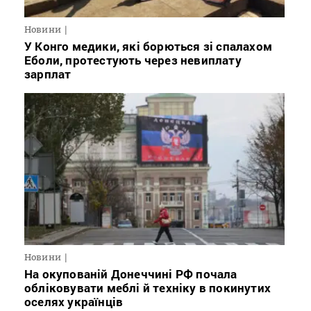
Новини
У Конго медики, які борються зі спалахом
Еболи, протестують через невиплату
зарплат
Новини
На окупованій Донеччині РФ почала
обліковувати меблі й техніку в покинутих
оселях українців