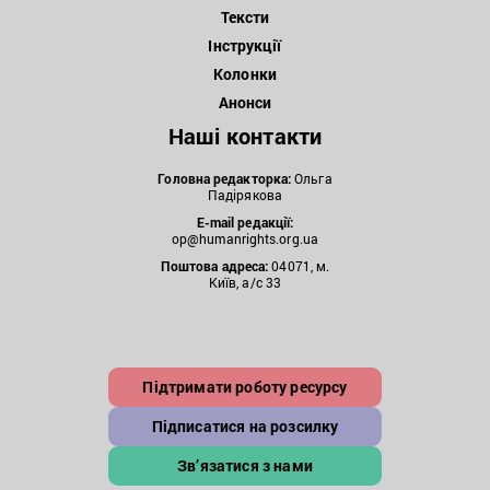
Тексти
Інструкції
Колонки
Анонси
Наші контакти
Головна редакторка:
Ольга
Падірякова
E-mail редакції:
op@humanrights.org.ua
Поштова
адреса:
04071, м.
Київ, а/с 33
Підтримати роботу ресурсу
Підписатися на розсилку
Зв’язатися з нами