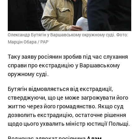
Олександр Бутягін у Варшавському окружному суді. Фото:
Марцін Обара / PAP
Таку заяву росіянин зробив під час слухання
справи про екстрадицію у Варшавському
оружному суді.
Бутягін відмовляється від екстрадиції,
стверджуючи, що це може загрожувати його
життю через його громадянство. Якщо суд
дозволить екстрадицію, остаточне рішення
щодо цього ухвалить міністр юстиції Польщі.
Водночас адвокат росіянина
Адам