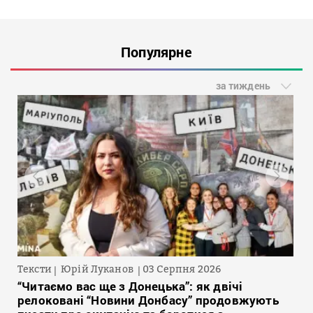
Популярне
за тиждень
Тексти
Юрій Луканов
03 Серпня 2026
“Читаємо вас ще з Донецька”: як двічі
релоковані “Новини Донбасу” продовжують