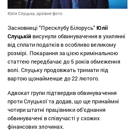
Юлія Слуцька, архівне фото
Засновниці “Пресклубу Білорусь”
Юлії
Слуцькій
висунули обвинувачення в ухилянні
від сплати податків в особливо великому
розмірі. Покарання за цією кримінальною
статтею передбачає до 5 років обмеження
волі. Слуцьку продовжать тримати під
вартою щонайменше до 22 лютого.
Адвокат групи підтвердив обвинувачення
проти Слуцької та додав, що ще принаймні
чотири штатні працівники об’єднання
обвинувачені в співучасті у схожих
фінансових злочинах.