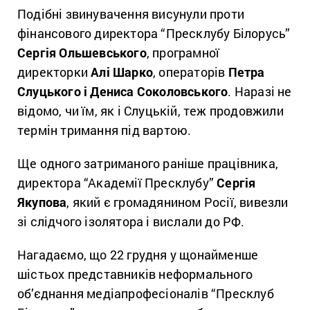
Подібні звинувачення висунули проти
фінансового директора “Пресклубу Білорусь”
Сергія Ольшевського
, програмної
директорки
Алі Шарко
, операторів
Петра
Слуцького і Дениса Соколовського
. Наразі не
відомо, чи їм, як і Слуцькій, теж продовжили
термін тримання під вартою.
Ще одного затриманого раніше працівника,
директора “Академії Пресклубу”
Сергія
Якупова
, який є громадянином Росії, вивезли
зі слідчого ізолятора і вислали до РФ.
Нагадаємо, що 22 грудня у щонайменше
шістьох представників неформального
об’єднання медіапрофесіоналів “Пресклуб