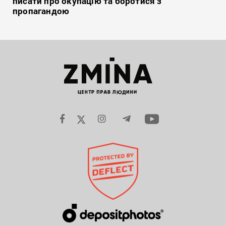
писати про окупацію та боротися з
пропагандою